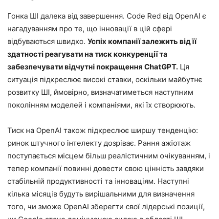
Гонка ШІ далека від завершення. Code Red від OpenAI є
нагадуванням про те, що інновації в цій сфері
відбуваються швидко.
Успіх компанії залежить від її
здатності реагувати на тиск конкуренції та
забезпечувати відчутні покращення ChatGPT.
Ця
ситуація підкреслює високі ставки, оскільки майбутнє
розвитку ШІ, ймовірно, визначатиметься наступним
поколінням моделей і компаніями, які їх створюють.
Тиск на OpenAI також підкреслює ширшу тенденцію:
ринок штучного інтелекту дозріває. Рання ажіотаж
поступається місцем більш реалістичним очікуванням, і
тепер компанії повинні довести свою цінність завдяки
стабільній продуктивності та інноваціям. Наступні
кілька місяців будуть вирішальними для визначення
того, чи зможе OpenAI зберегти свої лідерські позиції,