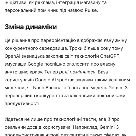
ініціативи, як реклама, інтеграція магазину та
персональний помічник під назвою Pulse.
Зміна динаміки
Це рішення про переорієнтацію відображає явну зміну
конкурентного середовища. Трохи більше року тому
OpenAI зненацька захопив світ технологій ChatGPT,
змусивши Google поспішно оголосити про власну
внутрішню кризу. Тепер
ролі помінялися
. База
користувачів Google AI зростає завдяки таким успішним
моделям, як Nano Banana, а її остання модель Gemini 3
перевершила конкурентів за ключовими показниками
продуктивності.
Йдеться не лише про технологічні тести, але й про
реальний досвід користувача. Наприклад, Gemini 3
продемонстрував чудові результати в таких сферах, як