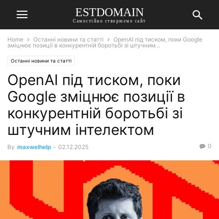
ESTDOMAIN
Самостійно створюємо сайт
Home
Останні новини та статті
OpenAI під тиском, поки Google
зміцнює позиції в конкурентній боротьбі зі штучним...
Останні новини та статті
OpenAI під тиском, поки
Google зміцнює позиції в
конкурентній боротьбі зі
штучним інтелектом
0
By
maxwelhelp
-
02.12.2025