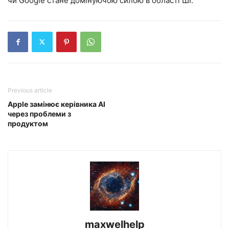
чи Google стане домінуючою силою в області ШІ.
Previous article
Apple замінює керівника AI
через проблеми з
продуктом
maxwelhelp