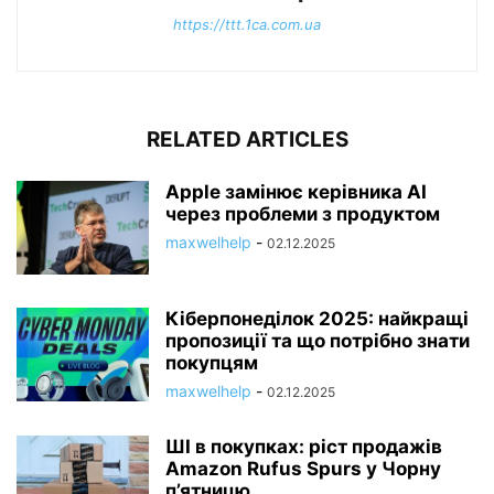
https://ttt.1ca.com.ua
RELATED ARTICLES
Apple замінює керівника AI
через проблеми з продуктом
maxwelhelp
-
02.12.2025
Кіберпонеділок 2025: найкращі
пропозиції та що потрібно знати
покупцям
maxwelhelp
-
02.12.2025
ШІ в покупках: ріст продажів
Amazon Rufus Spurs у Чорну
п’ятницю