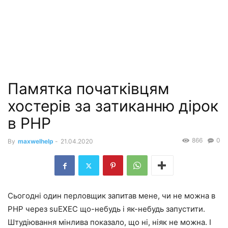
Памятка початківцям
хостерів за затиканню дірок
в PHP
866
0
By
maxwelhelp
-
21.04.2020
Сьогодні один перловщик запитав мене, чи не можна в
PHP через suEXEC що-небудь і як-небудь запустити.
Штудіювання мінлива показало, що ні, ніяк не можна. І