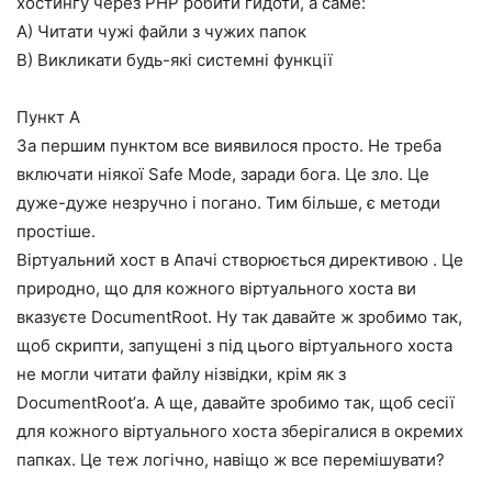
хостингу через PHP робити гидоти, а саме:
A) Читати чужі файли з чужих папок
B) Викликати будь-які системні функції
Пункт A
За першим пунктом все виявилося просто. Не треба
включати ніякої Safe Mode, заради бога. Це зло. Це
дуже-дуже незручно і погано. Тим більше, є методи
простіше.
Віртуальний хост в Апачі створюється директивою . Це
природно, що для кожного віртуального хоста ви
вказуєте DocumentRoot. Ну так давайте ж зробимо так,
щоб скрипти, запущені з під цього віртуального хоста
не могли читати файлу нізвідки, крім як з
DocumentRoot’а. А ще, давайте зробимо так, щоб сесії
для кожного віртуального хоста зберігалися в окремих
папках. Це теж логічно, навіщо ж все перемішувати?