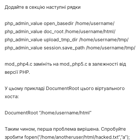
Додайте в секцію наступні рядки
php_admin_value open_basedir /home/username/
php_admin_value doc_root /home/username/html/
php_admin_value upload_tmp_dir /home/username/tmp/
php_admin_value session.save_path /home/username/tmp/
mod_php4.c замініть на mod_php5.c в залежності від
версії PHP.
У цьому прикладі DocumentRoot цього віртуального
хоста:
DocumentRoot “/home/username/html”
Таким чином, перша проблема вирішена. Спробуйте
зробити fopen(“/home/anotheruser/html/hacked.txt”,”a”);