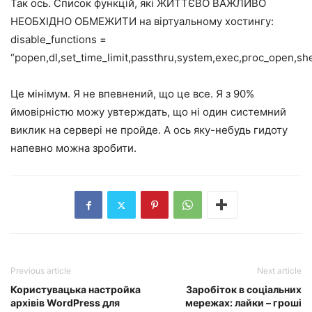
Так ось. Список функцій, які ЖИТТЄВО ВАЖЛИВО
НЕОБХІДНО ОБМЕЖИТИ на віртуальному хостингу:
disable_functions =
“popen,dl,set_time_limit,passthru,system,exec,proc_open,sh
Це мінімум. Я не впевнений, що це все. Я з 90%
ймовірністю можу увтерждать, що ні один системний
виклик на сервері не пройде. А ось яку-небудь гидоту
напевно можна зробити.
Previous article
Next article
Користувацька настройка
Заробіток в соціальних
архівів WordPress для
мережах: лайки – гроші