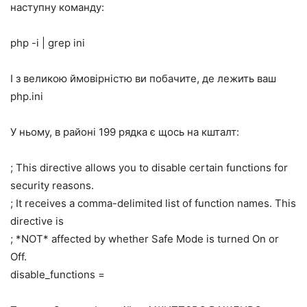
наступну команду:
php -i | grep ini
І з великою ймовірністю ви побачите, де лежить ваш
php.ini
У ньому, в районі 199 рядка є щось на кшталт:
; This directive allows you to disable certain functions for
security reasons.
; It receives a comma-delimited list of function names. This
directive is
; *NOT* affected by whether Safe Mode is turned On or
Off.
disable_functions =