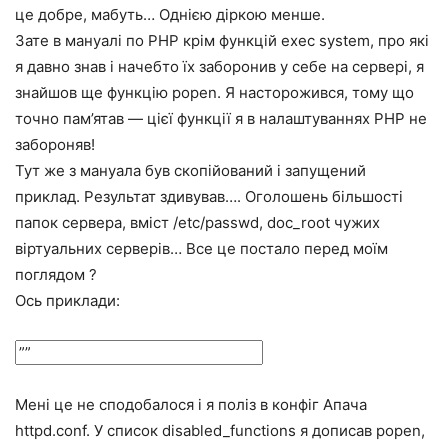
це добре, мабуть… Однією діркою менше.
Зате в мануалі по PHP крім функцій exec system, про які
я давно знав і начебто їх заборонив у себе на сервері, я
знайшов ще функцію popen. Я насторожився, тому що
точно пам’ятав — цієї функції я в налаштуваннях PHP не
забороняв!
Тут же з мануала був скопійований і запущений
приклад. Результат здивував…. Оголошень більшості
папок сервера, вміст /etc/passwd, doc_root чужих
віртуальних серверів… Все це постало перед моїм
поглядом ?
Ось приклади:
Мені це не сподобалося і я поліз в конфіг Апача
httpd.conf. У список disabled_functions я дописав popen,