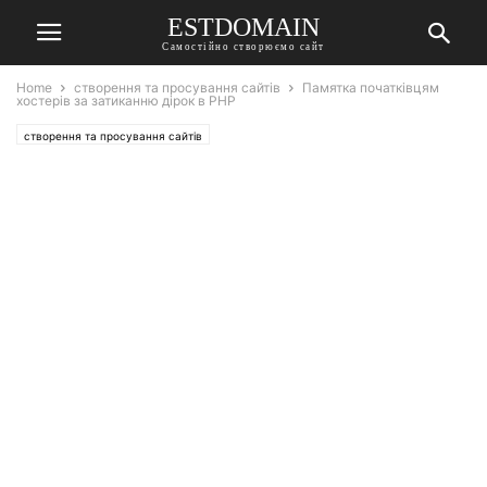
ESTDOMAIN
Самостійно створюємо сайт
Home
створення та просування сайтів
Памятка початківцям
хостерів за затиканню дірок в PHP
створення та просування сайтів