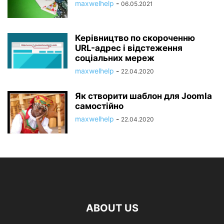
maxwelhelp
-
06.05.2021
Керівництво по скороченню
URL-адрес і відстеження
соціальних мереж
maxwelhelp
-
22.04.2020
Як створити шаблон для Joomla
самостійно
maxwelhelp
-
22.04.2020
ABOUT US