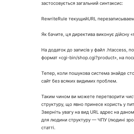
застосовується загальний синтаксис:
RewriteRule текущийURL перезаписывае
Як бачите, ця директива виконує дійсну 
На додаток до записів у файл .htaccess, п
формат «cgi-bin/shop.cgi?product», на по
Тепер, коли пошукова система знайде сто
сайт без всяких видимих проблем.
Таким чином ви можете перетворити чист
структуру, що явно принесе користь у пи
Зверніть увагу на вид URL адрес на даном
для людини структуру — ЧПУ (людині зроз
статті.