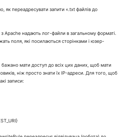
, як переадресувати запити «.txt файлів до
 з Apache надають лог-файли в загальному форматі.
ать поля, які посилаються сторінками і юзер-
», бажано мати доступ до всіх цих даних, щоб мати
виків, ніж просто знати їх IP-адреси. Для того, щоб
акі записи:
EST_URI}
ewriteRule переадресує відвідувача (робота) до