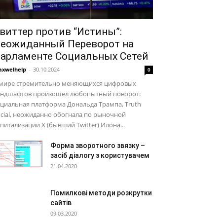
виттер против “Истины”:
еожиданный Переворот на
арламенте Социальных Сетей
xwelhelp
-
30.10.2024
0
 мире стремительно меняющихся цифровых
андшафтов произошел любопытный поворот:
циальная платформа Дональда Трампа, Truth
cial, неожиданно обогнала по рыночной
питализации X (бывший Twitter) Илона...
Форма зворотного звязку –
засіб діалогу з користувачем
21.04.2020
Помилкові методи розкрутки
сайтів
09.03.2020