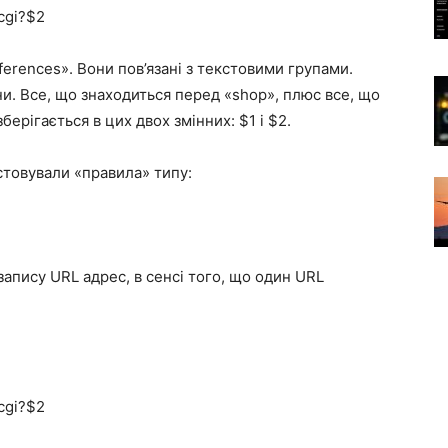
.cgi?$2
eferences». Вони пов’язані з текстовими групами.
и. Все, що знаходиться перед «shop», плюс все, що
берігається в цих двох змінних: $1 і $2.
стовували «правила» типу:
апису URL адрес, в сенсі того, що один URL
.cgi?$2