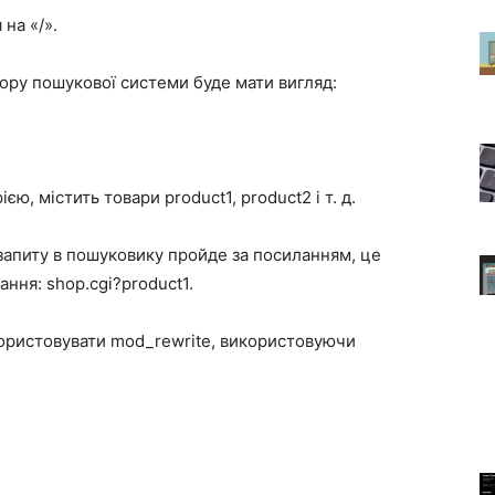
на «/».
ору пошукової системи буде мати вигляд:
ю, містить товари product1, product2 і т. д.
 запиту в пошуковику пройде за посиланням, це
ння: shop.cgi?product1.
ористовувати mod_rewrite, використовуючи