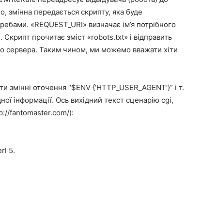
го, змінна передається скрипту, яка буде
требами. «REQUEST_URI» визначає ім’я потрібного
. Скрипт прочитає зміст «robots.txt» і відправить
о сервера. Таким чином, ми можемо вважати хіти
ти змінні оточення “$ENV {‘HTTP_USER_AGENT’}” і т.
ної інформації. Ось вихідний текст сценарію cgi,
://fantomaster.com/):
rl 5.