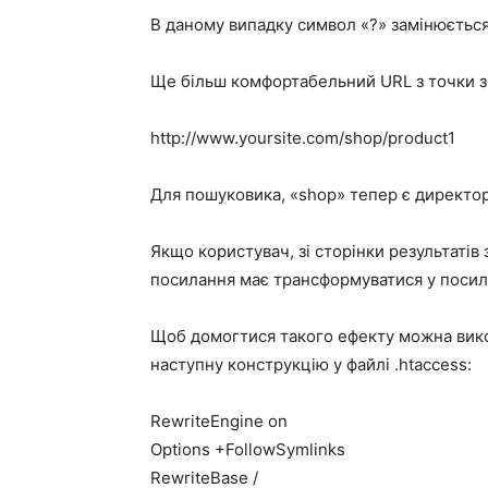
В даному випадку символ «?» замінюється 
Ще більш комфортабельний URL з точки з
http://www.yoursite.com/shop/product1
Для пошуковика, «shop» тепер є директоріє
Якщо користувач, зі сторінки результатів
посилання має трансформуватися у посила
Щоб домогтися такого ефекту можна вик
наступну конструкцію у файлі .htaccess:
RewriteEngine on
Options +FollowSymlinks
RewriteBase /