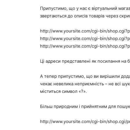
Припустимо, що у нас є віртуальний магаз
звертаються до описів товарів через скри
http://www.yoursite.com/cgi-bin/shop.cgi?
http://www.yoursite.com/cgi-bin/shop.cgi?
http://www.yoursite.com/cgi-bin/shop.cgi?
Ці адреси представлені як посилання на б
А тепер припустимо, що ви вирішили додат
чекає невелика неприємність – не всі шук
міститься символ «?».
Більш природним і прийнятним для пошук
http://www.yoursite.com/cgi-bin/shop.cgi/p