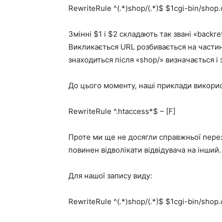
RewriteRule ^(.*)shop/(.*)$ $1cgi-bin/shop
Змінні $1 і $2 складають так звані «backr
Викликається URL розбивається на частин
знаходиться після «shop/» визначається і з
До цього моменту, наші приклади викори
RewriteRule ^.htaccess*$ – [F]
Проте ми ще не досягли справжньої перез
повинен відволікати відвідувача на інший.
Для нашої запису виду:
RewriteRule ^(.*)shop/(.*)$ $1cgi-bin/shop