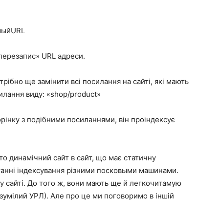
мыйURL
«перезапис» URL адреси.
отрібно ще замінити всі посилання на сайті, які мають
силання виду: «shop/product»
рінку з подібними посиланнями, він проіндексує
о динамічний сайт в сайт, що має статичну
танні індексування різними посковыми машинами.
у сайті. До того ж, вони мають ще й легкочитамую
умілий УРЛ). Але про це ми поговоримо в іншій