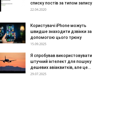
списку постів за типом запису
22.04.2020
Користувачі iPhone можуть
швидше знаходити дзвінки за
допомогою цього трюку
15.09.2025
Я спробував використовувати
штучний інтелект для пошуку
дешевих авіаквитків, але це...
29.07.2025