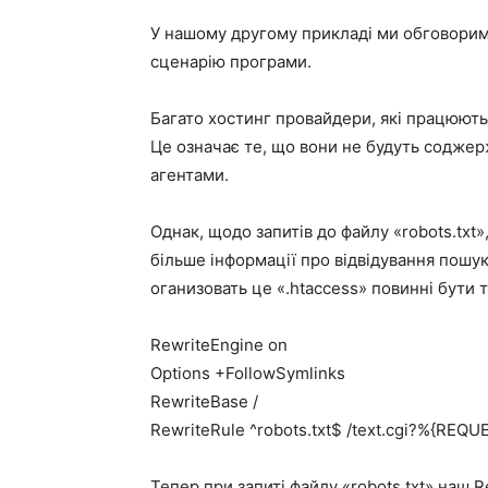
У нашому другому прикладі ми обговоримо
сценарію програми.
Багато хостинг провайдери, які працюють
Це означає те, що вони не будуть соджерж
агентами.
Однак, щодо запитів до файлу «robots.txt
більше інформації про відвідування пошуко
оганизовать це «.htaccess» повинні бути т
RewriteEngine on
Options +FollowSymlinks
RewriteBase /
RewriteRule ^robots.txt$ /text.cgi?%{REQU
Тепер при запиті файлу «robots.txt» наш R