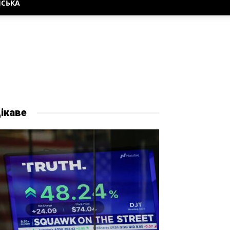
НСЬКА
ікаве