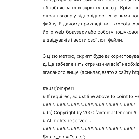
обробляє запити скрипту text.cgi. Крім то
опрацьована у відповідності з вашими по
файлу. В даному прикладі це – «robots.txt»
його web-браузеру або роботу пошуковог
відвідувачів і вести свої лог-файли.
З цією метою, скрипт буде використовува
д. Це забезпечить отримання всієї необхід
згаданого вище (приклад взято з сайту http
#!/usr/bin/perl
# If required, adjust line above to point to Pe
#################################
# (c) Copyright by 2000 fantomaster.com #
# All rights reserved. #
#################################
$stats_dir = “stats”;