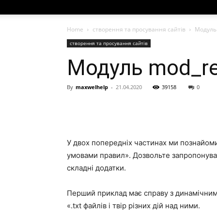
Home
створення та просування сайтів
Модуль 
створення та просування сайтів
Модуль mod_rew
By
maxwelhelp
-
21.04.2020
39158
0
У двох попередніх частинах ми познайом
умовами правил». Дозвольте запропонува
складні додатки.
Перший приклад має справу з динамічним
«.txt файлів і твір різних дій над ними.