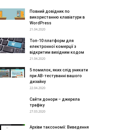
Повний довідник по
використанню клавіатури в
WordPress
21.04.2020
Топ-10 платформ для
електронної комерції з
відкритим вихідним кодом
21.04.2020
5 помилок, яких слід уникати
при AB-тестуванні вашого
дизайну
22.04.2020
Сайти донори – джерела
трафіку
27.03.2020
Архіви таксономії: Виведення