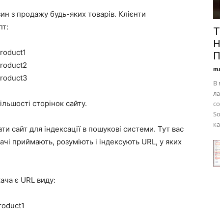
ин з продажу будь-яких товарів. Клієнти
пт:
Т
Н
product1
П
product2
ma
product3
В
л
ільшості сторінок сайту.
со
So
ка
и сайт для індексації в пошукові системи. Тут вас
ачі приймають, розуміють і індексують URL, у яких
ача є URL виду:
roduct1