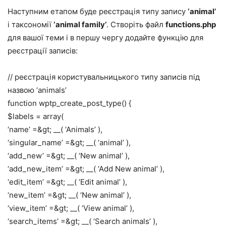
Наступним етапом буде реєстрація типу запису
‘animal’
і таксономії
‘animal family’
. Створіть файл
functions.php
для вашої теми і в першу чергу додайте функцію для
реєстрації записів:
// реєстрація користувальницького типу записів під
назвою ‘animals’
function wptp_create_post_type() {
$labels = array(
‘name’ =&gt; __( ‘Animals’ ),
‘singular_name’ =&gt; __( ‘animal’ ),
‘add_new’ =&gt; __( ‘New animal’ ),
‘add_new_item’ =&gt; __( ‘Add New animal’ ),
‘edit_item’ =&gt; __( ‘Edit animal’ ),
‘new_item’ =&gt; __( ‘New animal’ ),
‘view_item’ =&gt; __( ‘View animal’ ),
‘search_items’ =&gt; __( ‘Search animals’ ),