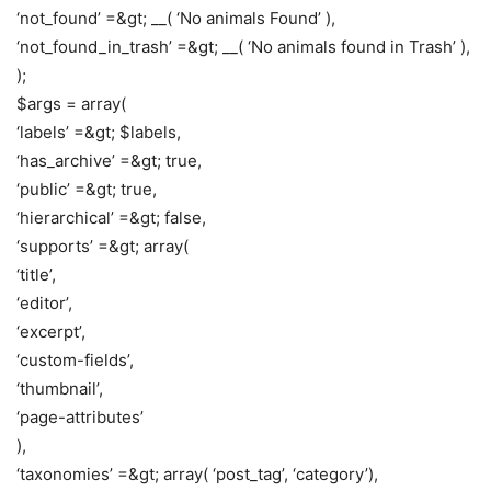
‘not_found’ =&gt; __( ‘No animals Found’ ),
‘not_found_in_trash’ =&gt; __( ‘No animals found in Trash’ ),
);
$args = array(
‘labels’ =&gt; $labels,
‘has_archive’ =&gt; true,
‘public’ =&gt; true,
‘hierarchical’ =&gt; false,
‘supports’ =&gt; array(
‘title’,
‘editor’,
‘excerpt’,
‘custom-fields’,
‘thumbnail’,
‘page-attributes’
),
‘taxonomies’ =&gt; array( ‘post_tag’, ‘category’),