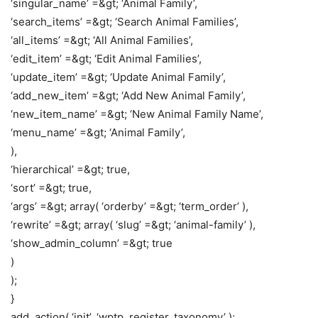
‘singular_name’ =&gt; ‘Animal Family’,
‘search_items’ =&gt; ‘Search Animal Families’,
‘all_items’ =&gt; ‘All Animal Families’,
‘edit_item’ =&gt; ‘Edit Animal Families’,
‘update_item’ =&gt; ‘Update Animal Family’,
‘add_new_item’ =&gt; ‘Add New Animal Family’,
‘new_item_name’ =&gt; ‘New Animal Family Name’,
‘menu_name’ =&gt; ‘Animal Family’,
),
‘hierarchical’ =&gt; true,
‘sort’ =&gt; true,
‘args’ =&gt; array( ‘orderby’ =&gt; ‘term_order’ ),
‘rewrite’ =&gt; array( ‘slug’ =&gt; ‘animal-family’ ),
‘show_admin_column’ =&gt; true
)
);
}
add_action( ‘init’, ‘wptp_register_taxonomy’ );