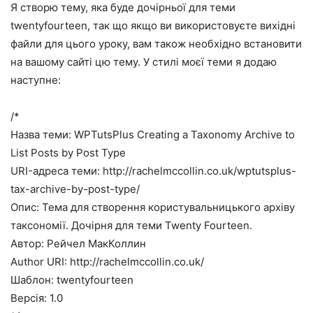
Я створю тему, яка буде дочірньої для теми
twentyfourteen, так що якщо ви використовуєте вихідні
файли для цього уроку, вам також необхідно встановити
на вашому сайті цю тему. У стилі моєї теми я додаю
наступне:
/*
Назва теми: WPTutsPlus Creating a Taxonomy Archive to
List Posts by Post Type
URI-адреса теми: http://rachelmccollin.co.uk/wptutsplus-
tax-archive-by-post-type/
Опис: Тема для створення користувальницького архіву
таксономії. Дочірня для теми Twenty Fourteen.
Автор: Рейчел МакКоллин
Author URI: http://rachelmccollin.co.uk/
Шаблон: twentyfourteen
Версія: 1.0