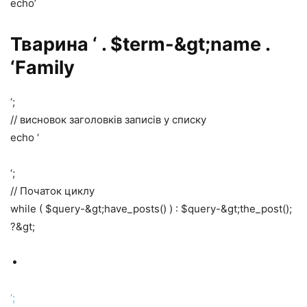
echo’
Тварина ‘ . $term-&gt;name .
‘Family
‘;
// висновок заголовків записів у списку
echo ‘
‘;
// Початок циклу
while ( $query-&gt;have_posts() ) : $query-&gt;the_post();
?&gt;
‘;