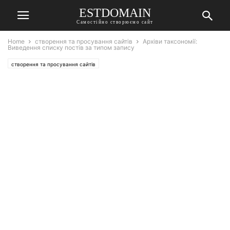
ESTDOMAIN
Самостійно створюємо сайт
Home
створення та просування сайтів
Архіви таксономії:
Виведення списку постів за типом запису
створення та просування сайтів