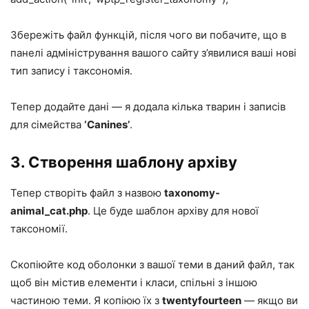
Збережіть файл функцій, після чого ви побачите, що в
панелі адміністрування вашого сайту з’явилися ваші нові
тип запису і таксономія.
Тепер додайте дані — я додала кілька тварин і записів
для сімейства
‘Canines’
.
3. Створення шаблону архіву
Тепер створіть файл з назвою
taxonomy-
animal_cat.php
. Це буде шаблон архіву для нової
таксономії.
Скопіюйте код оболонки з вашої теми в даний файл, так
щоб він містив елементи і класи, спільні з іншою
частиною теми. Я копіюю їх з
twentyfourteen
— якщо ви