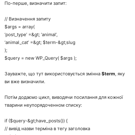
По-перше, визначити запит:
// Визначення запиту
$args = array(
‘post_type’ =&gt; ‘animal’,
‘animal_cat’ =&gt; $term-&gt;slug
);
$query = new WP_Query( $args );
Зауважте, що тут використовується змінна
$term
, яку
ви вже визначили.
Потім додаємо цикл, виводячи посилання для кожної
тварини неупорядоченном списку:
if ($query-&gt;have_posts()) {
// вивід назви терміна в тегу заголовка