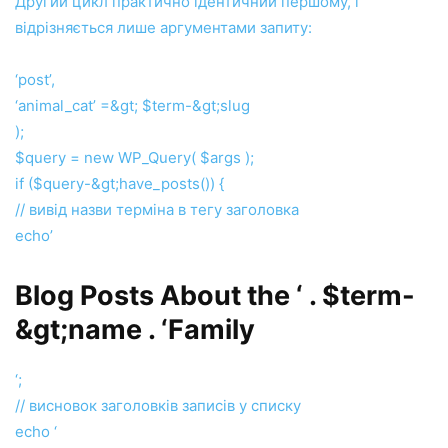
Другий цикл практично ідентичний першому, і
відрізняється лише аргументами запиту:
‘post’,
‘animal_cat’ =&gt; $term-&gt;slug
);
$query = new WP_Query( $args );
if ($query-&gt;have_posts()) {
// вивід назви терміна в тегу заголовка
echo’
Blog Posts About the ‘ . $term-
&gt;name . ‘Family
‘;
// висновок заголовків записів у списку
echo ‘