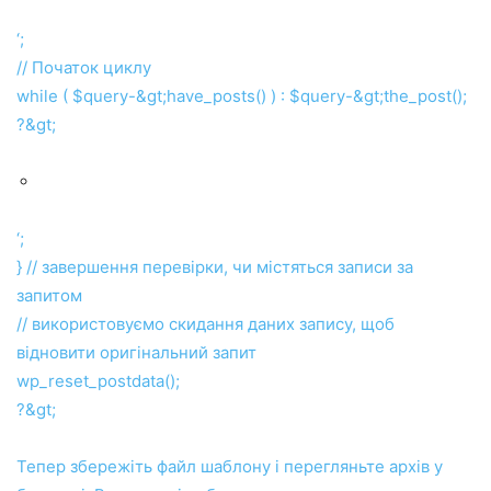
‘;
// Початок циклу
while ( $query-&gt;have_posts() ) : $query-&gt;the_post();
?&gt;
‘;
} // завершення перевірки, чи містяться записи за
запитом
// використовуємо скидання даних запису, щоб
відновити оригінальний запит
wp_reset_postdata();
?&gt;
Тепер збережіть файл шаблону і перегляньте архів у