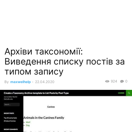
Архіви таксономії:
Виведення списку постів за
типом запису
924
0
By
maxwelhelp
-
22.04.2020