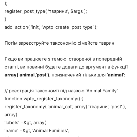
);
register_post_type( ‘тварини’, $args );
}
add_action( ‘init’, ‘wptp_create_post_type’ );
Потім зареєструйте таксономію сімейств тварин.
Якщо ви працюєте з темою, створеної в попередній
статті, ви повинні будете додати до аргументів функції
array(‘animal,’post’)
, призначений тільки для
‘animal’
:
// реєстрація таксономії під назвою ‘Animal Family’
function wptp_register_taxonomy() {
register_taxonomy( ‘animal_cat’, array( ‘тварини’, ‘post’ ),
array(
‘labels’ =&gt; array(
‘name’ =&gt; ‘Animal Families’,