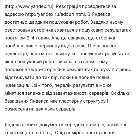
(http://www.yandex.ru). Реєстрація проводиться за
адресою http://yandex.ru/addurl.html. В Яндекса
достатньо швидкий пошуковий робот. Завдяки ньому
реєстрована сторінка з’явиться в пошукових результатах
протягом 2-4 годин. Але це означає, що сторінка
пройшла лише первинну індексацію. Після повної
індексації, вона може зникнути з пошукових результатів,
якщо пошуковий робот визнає її за спам. Тому
положення web-сторінки в результатах пошуку потрібно
відстежувати до тих пір, поки не пройде повна
індексація. Крім того, перелік результатів може
мінятися залежно від завантаженості серверів. Оскільки
база даних Яндекса має кластерну структуру і
рознесена на декілька серверів.
Яндекс любить документи середніх розмірів, насичені
текстом (статті і т. п.). Слід помірно повторювати