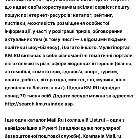
що надає своїм користувачам всілякі сервіси: пошту,
пошук по інтернет-ресурсів; каталог, рейтинг,
листівки, можливість розміщення особистої
інформації, участі у розіграші призів, обговорення
актуальних тем (в тому числі — з відомими людьми
політики і шоу-бізнесу), і багато іншого. Мультіпортал
КМ.RU включає в себе різноманітні тематичні портали,
які охоплюють різні сфери людських інтересів (бізнес,
автомобілі, комп’ютери, здоров’я, спорт, туризм,
освіта, робота, література, мистецтво, музика, кіно,
дозвілля та багато інших). Щодня KM.RU відвідує
понад 70 тисяч осіб. Додати ресурс можна за адресою
http://search.km.ru/index.asp.
І ще один каталог Mail.Ru (колишній List.ru) – один з
найвідоміших в Рунеті (завдяки дуже популярної
безкоштовної поштової служби). Компанія Mail.ru