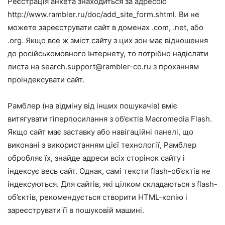
Реєстрація анкета знаходиться за адресою
http://www.rambler.ru/doc/add_site_form.shtml. Ви не
можете зареєструвати сайт в доменах .com, .net, або
.org. Якщо все ж зміст сайту з цих зон має відношення
до російськомовного Інтернету, то потрібно надіслати
листа на
search.support@rambler-co.ru
з проханням
проіндексувати сайт.
Рамблер (на відміну від інших пошукачів) вміє
витягувати гіперпосилання з об’єктів Macromedia Flash.
Якщо сайт має заставку або навігаційні панелі, що
виконані з використанням цієї технології, Рамблер
обробляє їх, знайде адреси всіх сторінок сайту і
індексує весь сайт. Однак, самі тексти flash-об’єктів не
індексуються. Для сайтів, які цілком складаються з flash-
об’єктів, рекомендується створити HTML-копію і
зареєструвати її в пошуковій машині.