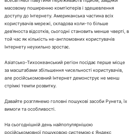
всесвітньої павутини переживають підйом, завдяки
масовому поширенню комп’ютерів і здешевлення
доступу до Інтернету. Американська частина всіх
користувачів мережі, складова коли-то більше
дев’яноста відсотків, сьогодні становить менше чверті, в
той час як кількість не-англомовних користувачів
Інтернету неухильно зростає.
Азіатсько-Тихоокеанський регіон посідає перше місце
за масштабами збільшення чисельності користувачів,
але російськомовний Інтернет демонструє не менш
стрімкі темпи розвитку.
Давайте розглянемо головні пошукові засоби Рунета, їх
вимоги та особливості.
На сьогоднішній день найпопулярнішою
російськомовної пошуковою системою є Яндекс