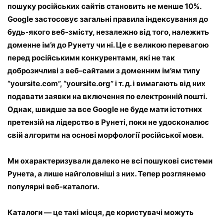
пошуку російських сайтів становить не менше 10%.
Google застосовує загальні правила індексування до
будь-якого веб-змісту, незалежно від того, належить
доменне ім’я до Рунету чи ні. Це є великою перевагою
перед російськими конкурентами, які не так
доброзичливі з веб-сайтами з доменним ім’ям типу
“yoursite.com”, “yoursite.org” і т. д. і вимагають від них
подавати заявки на включення по електронній пошті.
Однак, швидше за все Google не буде мати істотних
претензій на лідерство в Рунеті, поки не удосконалює
свій алгоритм на основі морфології російської мови.
Ми охарактеризували далеко не всі пошукові системи
Рунета, а лише найголовніші з них. Тепер розглянемо
популярні веб-каталоги.
Каталоги — це такі місця, де користувачі можуть