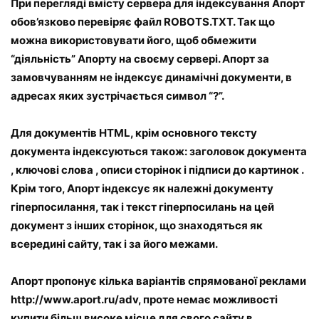
При перегляді вмісту сервера для індексування Апорт
обов’язково перевіряє файл ROBOTS.TXT. Так що
можна використовувати його, щоб обмежити
“діяльність” Апорту на своєму сервері. Апорт за
замовчуванням не індексує динамічні документи, в
адресах яких зустрічається символ “?”.
Для документів HTML, крім основного тексту
документа індексуються також: заголовок документа
, ключові слова , описи сторінок і підписи до картинок .
Крім того, Апорт індексує як належні документу
гіперпосилання, так і текст гіперпосилань на цей
документ з інших сторінок, що знаходяться як
всередині сайту, так і за його межами.
Апорт пропонує кілька варіантів спрямованої реклами
http://www.aport.ru/adv, проте немає можливості
купити більш високе місце для свого сайту в