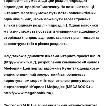
TopShop — за умови, що цей розділ (підрозділ)
відповідає “профілю” магазину. На кожній сторінці
інтернет-магазину може бути встановлений тільки
один лічильник, і вона може бути зареєстрована
тільки в одному розділі (підрозділі). Однак власники
магазину можуть поставити лічильники на декількох
сторінках (наприклад, представляють різні товари та
зареєструвати їх в різних розділах.
Слід також відзначити цікавий Інтернет-проект KM.RU
(http/www.km.ru/), розроблений компанією «Кирило і
Мефодій». Цей портал відомий в Рунеті як довідково-
енциклопедичний ресурс, який запропонував
користувачам мережі інтернет електронну версію
енциклопедій «Кирила і Мефодія» (MEGABOOK.ru —
http://www.megaboobk.ru/).
Сьогодні KM.RU – це універсальний інтернет-портал,