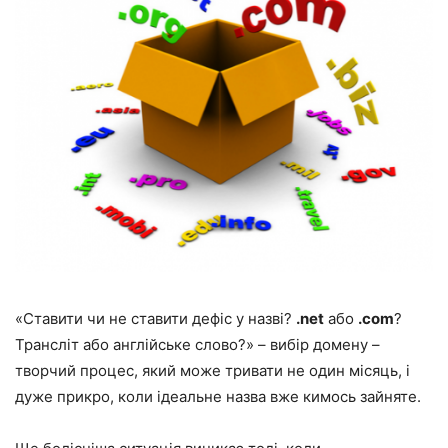
«Ставити чи не ставити дефіс у назві?
.net
або
.com
?
Трансліт або англійське слово?» – вибір домену –
творчий процес, який може тривати не один місяць, і
дуже прикро, коли ідеальне назва вже кимось зайняте.