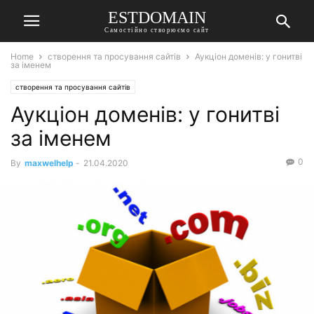
ESTDOMAIN
Самостійно створюємо сайт
Home
створення та просування сайтів
Аукціон доменів: у гонитві
за іменем
створення та просування сайтів
Аукціон доменів: у гонитві
за іменем
0
By
maxwelhelp
-
21.04.2020