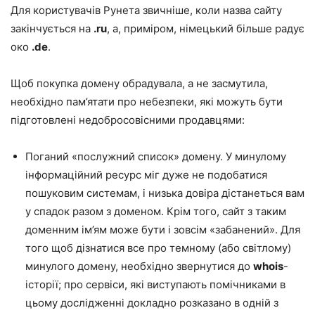
Для користувачів Рунета звичніше, коли назва сайту
закінчується на
.ru
, а, приміром, німецький більше радує
око
.de
.
Щоб покупка домену обрадувала, а не засмутила,
необхідно пам’ятати про небезпеки, які можуть бути
підготовлені недобросовісними продавцями:
Поганий «послужний список» домену. У минулому
інформаційний ресурс міг дуже не подобатися
пошуковим системам, і низька довіра дістанеться вам
у спадок разом з доменом. Крім того, сайт з таким
доменним ім’ям може бути і зовсім «забанений». Для
того щоб дізнатися все про темному (або світлому)
минулого домену, необхідно звернутися до
whois
-
історії; про сервіси, які виступають помічниками в
цьому дослідженні докладно розказано в одній з