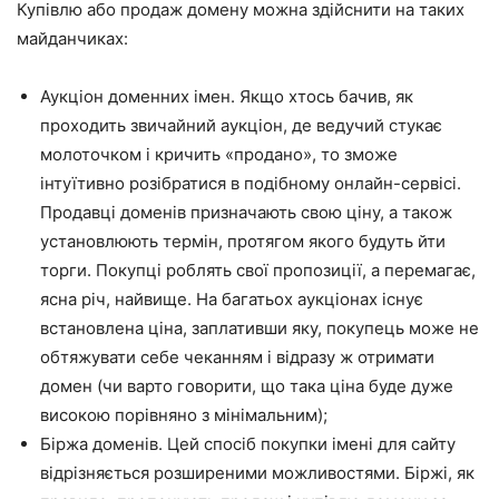
Купівлю або продаж домену можна здійснити на таких
майданчиках:
Аукціон доменних імен. Якщо хтось бачив, як
проходить звичайний аукціон, де ведучий стукає
молоточком і кричить «продано», то зможе
інтуїтивно розібратися в подібному онлайн-сервісі.
Продавці доменів призначають свою ціну, а також
установлюють термін, протягом якого будуть йти
торги. Покупці роблять свої пропозиції, а перемагає,
ясна річ, найвище. На багатьох аукціонах існує
встановлена ціна, заплативши яку, покупець може не
обтяжувати себе чеканням і відразу ж отримати
домен (чи варто говорити, що така ціна буде дуже
високою порівняно з мінімальним);
Біржа доменів. Цей спосіб покупки імені для сайту
відрізняється розширеними можливостями. Біржі, як