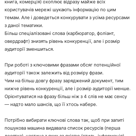
книга, комерція) охоплює відразу майже всіх
користувачів мережі шукають інформацію по цим
темам. Але і доведеться конкурувати з усіма ресурсами
з даної тематики.
Більш спеціалізовані слова (карбюратор, фоліант,
овердрафт) знизять рівень конкуренції, але і розмір
аудиторії зменшиться.
При роботі з ключовими фразами обсяг потенційної
аудиторії також залежить від розміру фрази.
Чим на більш довгу фразу заряджений документ, тим
нижче рівень конкуренції, але і розмір аудиторії менше.
Орієнтуватися на фразу більш ніж з 4 слів не має сенсу
— надто мало шансів, що її хтось набере.
Потрібно вибирати ключові слова так, щоб при запиті
пошукова машина видавала список ресурсів (перша
десятка), частина з яких за якістю (стиль, інформація)