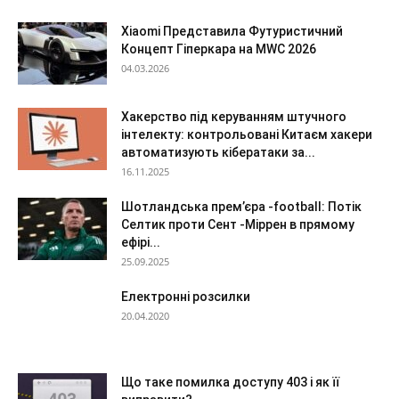
Xiaomi Представила Футуристичний
Концепт Гіперкара на MWC 2026
04.03.2026
Хакерство під керуванням штучного
інтелекту: контрольовані Китаєм хакери
автоматизують кібератаки за...
16.11.2025
Шотландська прем’єра -football: Потік
Селтик проти Сент -Міррен в прямому
ефірі...
25.09.2025
Електронні розсилки
20.04.2020
Що таке помилка доступу 403 і як її