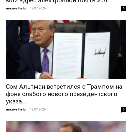
мой адрес электронной почты» от...
maxwelhelp
-
19.07.2026
0
Сэм Альтман встретился с Трампом на
фоне слабого нового президентского
указа...
maxwelhelp
-
19.07.2026
0