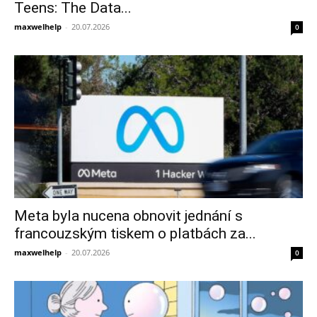
Teens: The Data...
maxwelhelp
-
20.07.2026
0
Meta byla nucena obnovit jednání s
francouzským tiskem o platbách za...
maxwelhelp
-
20.07.2026
0