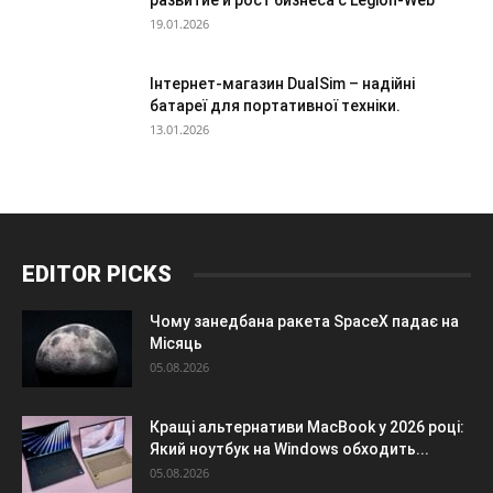
развитие и рост бизнеса с Legion-Web
19.01.2026
Інтернет-магазин DualSim – надійні
батареї для портативної техніки.
13.01.2026
EDITOR PICKS
Чому занедбана ракета SpaceX падає на
Місяць
05.08.2026
Кращі альтернативи MacBook у 2026 році:
Який ноутбук на Windows обходить...
05.08.2026