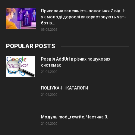
Прихована залежність покоління Z від ІІ:
як молоді дорослі використовують чат-
ботів...
05.08.2026
POPULAR POSTS
Розділ AddUrl в різних пошукових
системах
21.04.2020
ПОШУКАЧІ і КАТАЛОГИ
21.04.2020
Модуль mod_rewrite. Частина 3.
21.04.2020