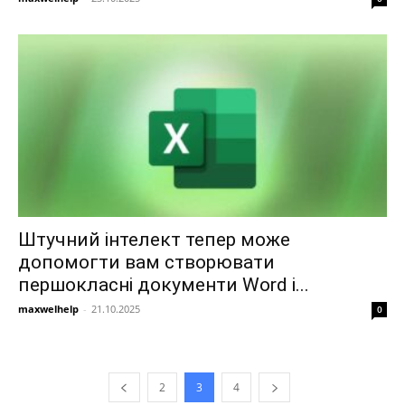
Штучний інтелект тепер може
допомогти вам створювати
першокласні документи Word і...
maxwelhelp
-
21.10.2025
0
2
3
4