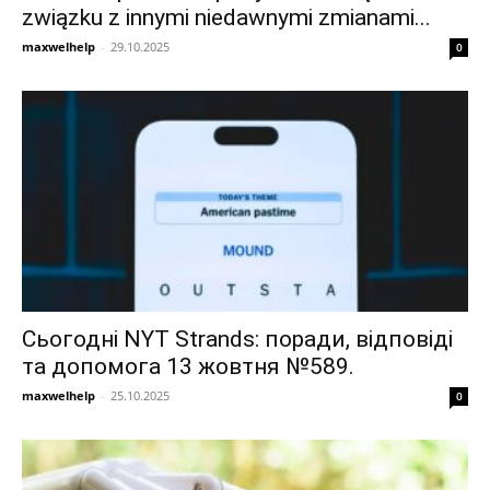
związku z innymi niedawnymi zmianami...
maxwelhelp
-
29.10.2025
0
Сьогодні NYT Strands: поради, відповіді
та допомога 13 жовтня №589.
maxwelhelp
-
25.10.2025
0