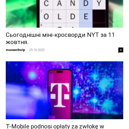
Сьогоднішні міні-кросворди NYT за 11
жовтня.
maxwelhelp
-
29.10.2025
0
T-Mobile podnosi opłaty za zwłokę w