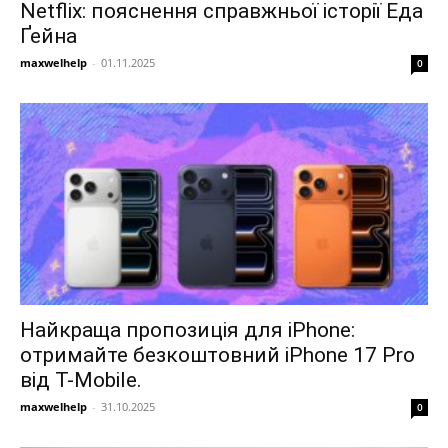
Netflix: пояснення справжньої історії Еда
Ґейна
maxwelhelp
-
01.11.2025
0
Найкраща пропозиція для iPhone:
отримайте безкоштовний iPhone 17 Pro
від T-Mobile.
maxwelhelp
-
31.10.2025
0