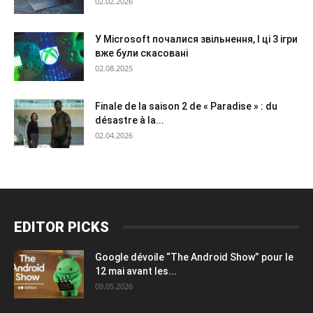
02.02.2026
У Microsoft почалися звільнення, І ці 3 ігри
вже були скасовані
02.08.2025
Finale de la saison 2 de « Paradise » : du
désastre à la...
02.04.2026
EDITOR PICKS
Google dévoile “The Android Show” pour le
12 mai avant les...
09.05.2026