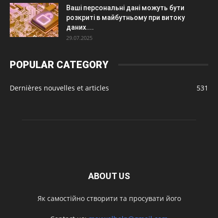
Ваші персональні дані можуть бути
розкриті в майбутньому при витоку
даних....
29.07.2025
POPULAR CATEGORY
Dernières nouvelles et articles
531
ABOUT US
Як самостійно створити та просувати його