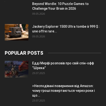
Beyond Wordle: 10 Puzzle Games to
Challenge Your Brain in 2026
09.05.2026
Jackery Explorer 1500 Ultra tombe à 999 $ :
une offre rare...
09.05.2026
POPULAR POSTS
Едді Мерфі розповів про свій спін-офф
“Шрека”
29.07.2025
>Несподівані повернення від Amazon:
чому гроші повертаються через роки і
що...
23.07.2025