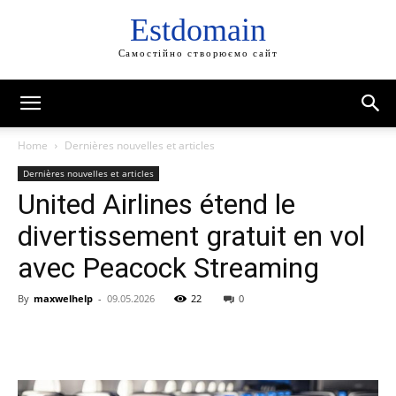
Estdomain
Самостійно створюємо сайт
Home
Dernières nouvelles et articles
Dernières nouvelles et articles
United Airlines étend le
divertissement gratuit en vol
avec Peacock Streaming
By
maxwelhelp
-
09.05.2026
22
0