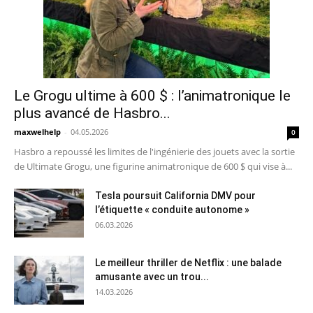
Le Grogu ultime à 600 $ : l’animatronique le
plus avancé de Hasbro...
maxwelhelp
-
04.05.2026
0
Hasbro a repoussé les limites de l'ingénierie des jouets avec la sortie
de Ultimate Grogu, une figurine animatronique de 600 $ qui vise à...
Tesla poursuit California DMV pour
l’étiquette « conduite autonome »
06.03.2026
Le meilleur thriller de Netflix : une balade
amusante avec un trou...
14.03.2026