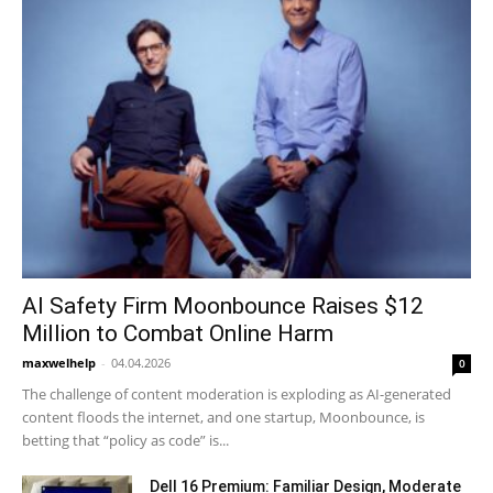
AI Safety Firm Moonbounce Raises $12
Million to Combat Online Harm
maxwelhelp
-
04.04.2026
0
The challenge of content moderation is exploding as AI-generated
content floods the internet, and one startup, Moonbounce, is
betting that “policy as code” is...
Dell 16 Premium: Familiar Design, Moderate