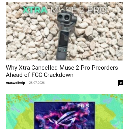
Why Xtra Cancelled Muse 2 Pro Preorders
Ahead of FCC Crackdown
maxwelhelp
-
28.07.2026
0