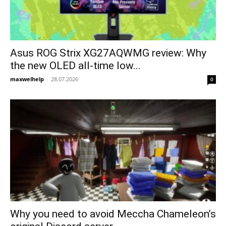
Asus ROG Strix XG27AQWMG review: Why
the new OLED all-time low...
maxwelhelp
-
28.07.2026
0
Why you need to avoid Meccha Chameleon’s