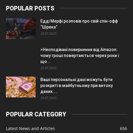
POPULAR POSTS
Едді Мерфі розповів про свій спін-офф
“Шрека”
29.07.2025
>Несподівані повернення від Amazon:
чому гроші повертаються через роки і
що...
23.07.2025
Ваші персональні дані можуть бути
розкриті в майбутньому при витоку
даних....
29.07.2025
POPULAR CATEGORY
Latest News and Articles
656