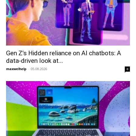
Gen Z’s Hidden reliance on AI chatbots: A
data-driven look at...
maxwelhelp
-
05.08.2026
0