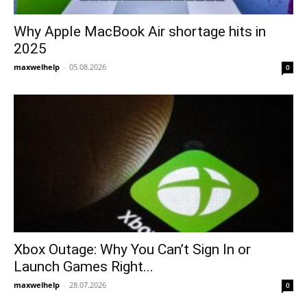
Why Apple MacBook Air shortage hits in
2025
maxwelhelp
-
05.08.2026
0
Xbox Outage: Why You Can’t Sign In or
Launch Games Right...
maxwelhelp
-
28.07.2026
0