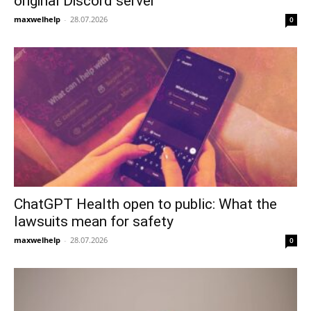
original Discord server
maxwelhelp
-
28.07.2026
0
ChatGPT Health open to public: What the
lawsuits mean for safety
maxwelhelp
-
28.07.2026
0