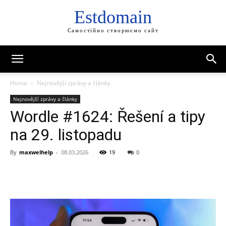
Estdomain
Самостійно створюємо сайт
Home
Nejnovější zprávy a články
Nejnovější zprávy a články
Wordle #1624: Řešení a tipy
na 29. listopadu
By
maxwelhelp
-
08.03.2026
19
0