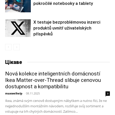
pokročilé notebooky a tablety
X testuje bezproblémovou inzerci
produktů uvnitř uživatelských
příspěvků
Цікаве
Nová kolekce inteligentních domácností
Ikea Matter-over-Thread slibuje cenovou
dostupnost a kompatibilitu
maxwelhelp
-
08.11.2025
0
Ikea, známá svým cenově dostupným nábytkem a nutno říci, že ne
nejjednodušším montážním návodem, rozšiřuje svůj sortiment a
vstupuje na trh chytrých domácností. Zatímco...