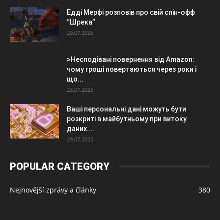
Едді Мерфі розповів про свій спін-офф
“Шрека”
29.07.2025
>Несподівані повернення від Amazon:
чому гроші повертаються через роки і
що...
23.07.2025
Ваші персональні дані можуть бути
розкриті в майбутньому при витоку
даних....
29.07.2025
POPULAR CATEGORY
Nejnovější zprávy a články
380