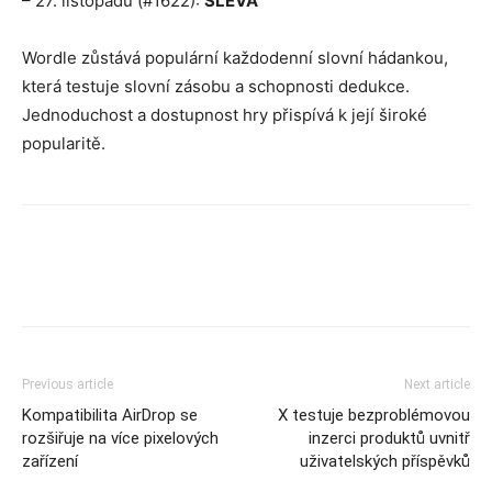
– 27. listopadu (#1622):
SLEVA
Wordle zůstává populární každodenní slovní hádankou,
která testuje slovní zásobu a schopnosti dedukce.
Jednoduchost a dostupnost hry přispívá k její široké
popularitě.
Previous article
Next article
Kompatibilita AirDrop se
X testuje bezproblémovou
rozšiřuje na více pixelových
inzerci produktů uvnitř
zařízení
uživatelských příspěvků