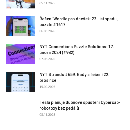
05.11.2025
Řešení Wordle pro dnešek: 22. listopadu,
puzzle #1617
06.03.2026
NYT Connections Puzzle Solutions: 17.
února 2024 (#982)
07.03.2026
NYT Strands #659: Rady a řešení 22.
prosince
15.02.2026
Tesla plánuje dubnové spuštění Cybercab-
robotoxy bez pedálů
08.11.2025