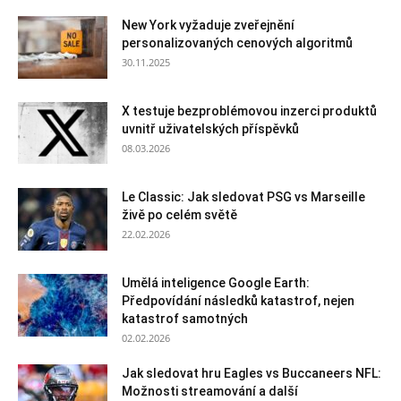
New York vyžaduje zveřejnění
personalizovaných cenových algoritmů
30.11.2025
X testuje bezproblémovou inzerci produktů
uvnitř uživatelských příspěvků
08.03.2026
Le Classic: Jak sledovat PSG vs Marseille
živě po celém světě
22.02.2026
Umělá inteligence Google Earth:
Předpovídání následků katastrof, nejen
katastrof samotných
02.02.2026
Jak sledovat hru Eagles vs Buccaneers NFL:
Možnosti streamování a další