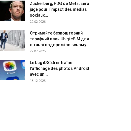
Zuckerberg, PDG de Meta, sera
jugé pour l’impact des médias
sociaux...
22.02.2026
Отримайте безкоштовний
тарифний план Ubigi eSIM для
літньої подорожі по всьому...
27.07.2025
Le bug iOS 26 entraîne
l’affichage des photos Android
avec un...
18.12.2025