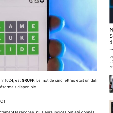
N
S
d
ma
Le
dé
ce
 n°1624, est
GRUFF
. Le mot de cinq lettres était un défi
désormais disponible.
ion
ectement la réponse, plusieurs indices ont été donnés :