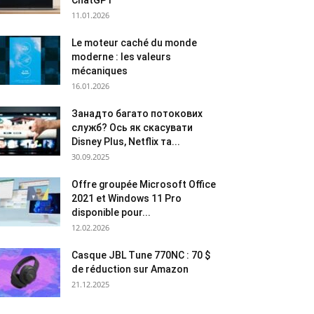
ChatGPT
11.01.2026
Le moteur caché du monde
moderne : les valeurs
mécaniques
16.01.2026
Занадто багато потокових
служб? Ось як скасувати
Disney Plus, Netflix та...
30.09.2025
Offre groupée Microsoft Office
2021 et Windows 11 Pro
disponible pour...
12.02.2026
Casque JBL Tune 770NC : 70 $
de réduction sur Amazon
21.12.2025