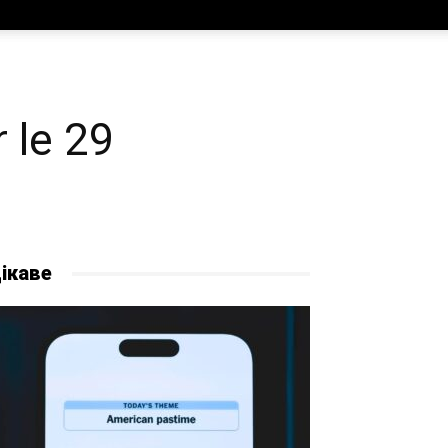
 le 29
ікаве