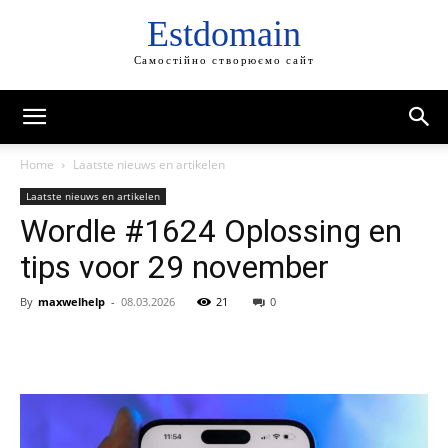
Estdomain
Самостійно створюємо сайт
Home
Laatste nieuws en artikelen
Laatste nieuws en artikelen
Wordle #1624 Oplossing en
tips voor 29 november
By
maxwelhelp
-
08.03.2026
21
0