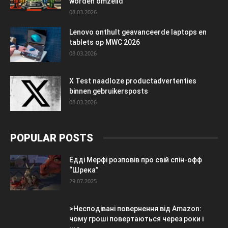
worden omzeild
08.03.2026
Lenovo onthult geavanceerde laptops en
tablets op MWC 2026
08.03.2026
X Test naadloze productadvertenties
binnen gebruikersposts
08.03.2026
POPULAR POSTS
Едді Мерфі розповів про свій спін-офф
“Шрека”
29.07.2025
>Несподівані повернення від Amazon:
чому гроші повертаються через роки і