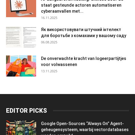
staat gesteunde actoren automatiseren
cyberaanvallen met...
16.11.2025
Як використовувати штучний інтелект
для боротьби з комахами у вашому саду
06.08.2025
De onverwachte kracht van logeerpartijtjes
voor volwassenen
13.11.2025
EDITOR PICKS
Google Open-Sources “Always On” Agent-
geheugensysteem, waarbij vectordatabases