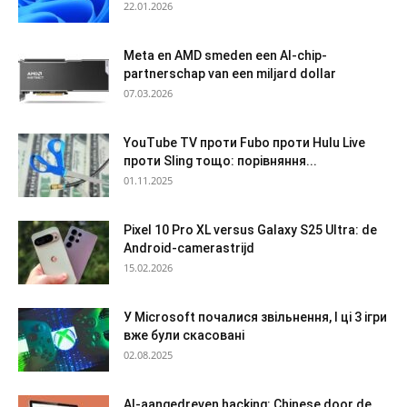
22.01.2026
Meta en AMD smeden een AI-chip-
partnerschap van een miljard dollar
07.03.2026
YouTube TV проти Fubo проти Hulu Live
проти Sling тощо: порівняння...
01.11.2025
Pixel 10 Pro XL versus Galaxy S25 Ultra: de
Android-camerastrijd
15.02.2026
У Microsoft почалися звільнення, І ці 3 ігри
вже були скасовані
02.08.2025
AI-aangedreven hacking: Chinese door de