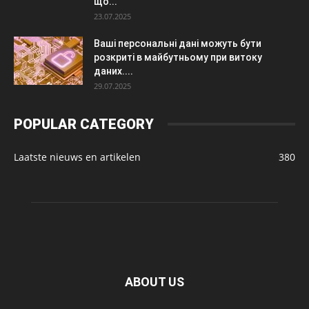
що...
23.07.2025
Ваші персональні дані можуть бути
розкриті в майбутньому при витоку
даних....
29.07.2025
POPULAR CATEGORY
Laatste nieuws en artikelen
380
ABOUT US