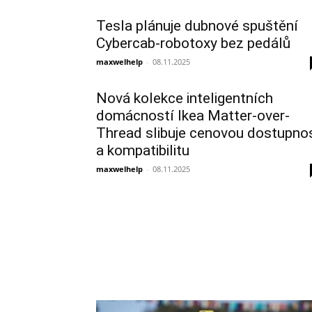
Tesla plánuje dubnové spuštění
Cybercab-robotoxy bez pedálů
maxwelhelp
-
08.11.2025
Nová kolekce inteligentních
domácností Ikea Matter-over-
Thread slibuje cenovou dostupno
a kompatibilitu
maxwelhelp
-
08.11.2025