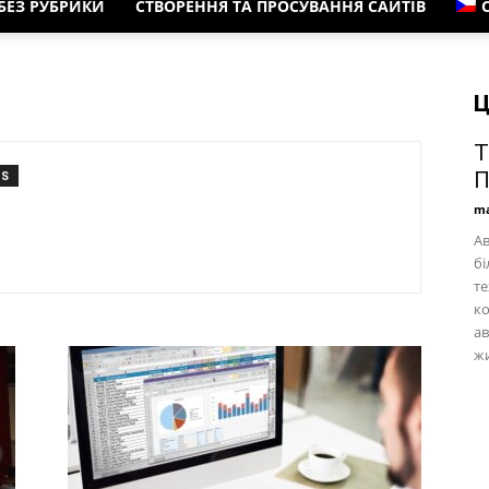
БЕЗ РУБРИКИ
СТВОРЕННЯ ТА ПРОСУВАННЯ САЙТІВ
Ц
Т
П
TS
ma
Ав
бі
те
ко
ав
жи