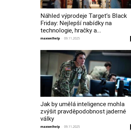
Náhled výprodeje Target’s Black
Friday: Nejlepší nabídky na
technologie, hračky a...
maxwelhelp
-
09.11.2025
Jak by umělá inteligence mohla
zvýšit pravděpodobnost jaderné
války
maxwelhelp
-
09.11.2025