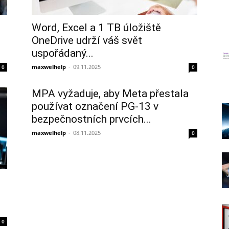
Word, Excel a 1 TB úložiště
OneDrive udrží váš svět
uspořádaný...
maxwelhelp
-
09.11.2025
0
0
MPA vyžaduje, aby Meta přestala
používat označení PG-13 v
bezpečnostních prvcích...
maxwelhelp
-
08.11.2025
0
0