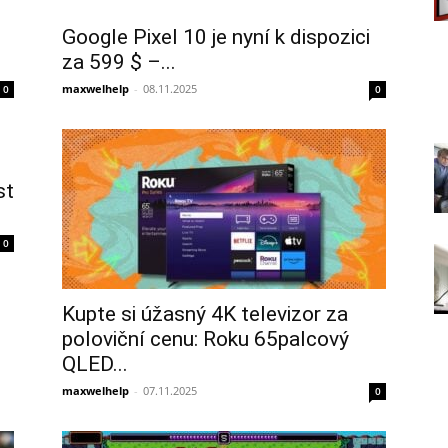
Google Pixel 10 je nyní k dispozici
za 599 $ –...
maxwelhelp
-
08.11.2025
0
0
st
0
Kupte si úžasný 4K televizor za
poloviční cenu: Roku 65palcový
QLED...
maxwelhelp
-
07.11.2025
0