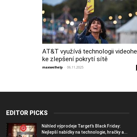
AT&T využívá technologii videohe
ke zlepšení pokrytí sítě
maxwelhelp
-
06.11.2025
EDITOR PICKS
Náhled výprodeje Target’s Black Friday:
Nejlepší nabídky na technologie, hračky a...