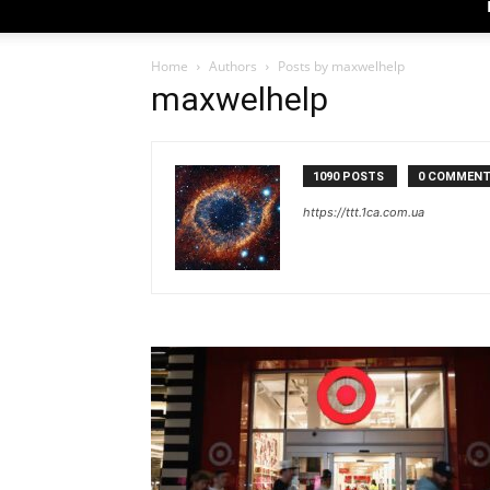
Home
Authors
Posts by maxwelhelp
maxwelhelp
1090 POSTS
0 COMMEN
https://ttt.1ca.com.ua