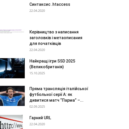
Синтаксис .htaccess
22.04.2020
Керівництво з написання
заголовків і метаописания
для початківців
22.04.2020
Найкращі ігри SSD 2025
(Великобританія)
15.10.2025
Пряма трансляція італійської
футбольної серії А: як
дивитися матч “Парма” –...
02.09.2025
Гарний URL
22.04.2020