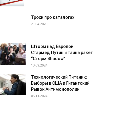
Трохи про каталогах
21.04.2020
Шторм над Европой:
Стармер, Путин и тайна ракет
“Сторм Shadow”
13.09.2024
Технологический Титаник:
Выборы в США и Гигантский
Рывок Антимонополии
05.11.2024