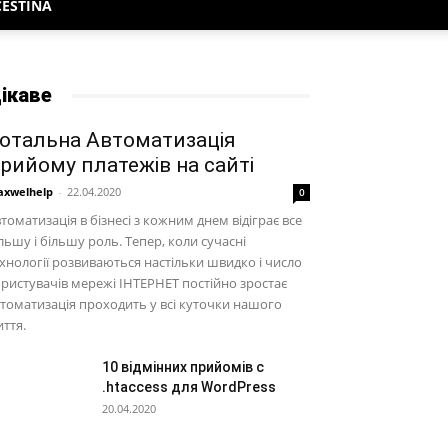
ČEŠTINA
ікаве
отальна Автоматизація
рийому платежів на сайті
xwelhelp
-
22.04.2020
0
томатизація в бізнесі з кожним днем відіграє все
льшу і більшу роль. Тепер, коли сучасні
хнології розвиваються настільки швидко і число
ристувачів мережі ІНТЕРНЕТ постійно зростає
томатизація проходить у всі куточки нашого
ття.
10 відмінних прийомів с
.htaccess для WordPress
20.04.2020