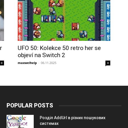
r
UFO 50: Kolekce 50 retro her se
objeví na Switch 2
maxwelhelp
-
06.11.2025
0
0
POPULAR POSTS
Розділ AddUrl в різних пошукових
системах