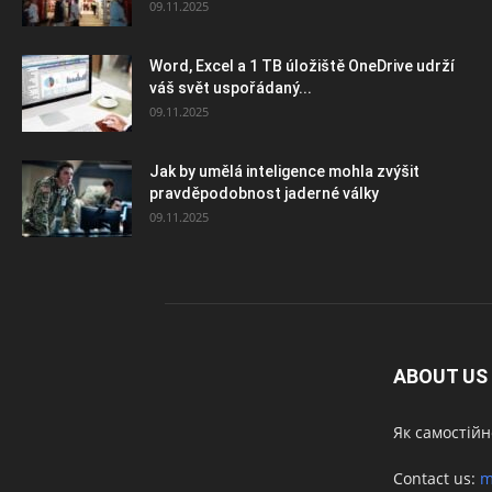
09.11.2025
Word, Excel a 1 TB úložiště OneDrive udrží
váš svět uspořádaný...
09.11.2025
Jak by umělá inteligence mohla zvýšit
pravděpodobnost jaderné války
09.11.2025
ABOUT US
Як самостійн
Contact us:
m