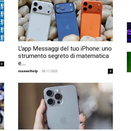
L’app Messaggi del tuo iPhone: uno
strumento segreto di matematica
e...
0
maxwelhelp
-
06.11.2025
0