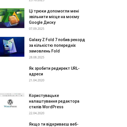
Ці трюки допомогли мені
звільнити місце на моєму
Google Диску
07.09.2025
Galaxy Z Fold 7 побив рекорд
за кількістю попередніх
замовлень Fold
28.08.2025
Як зробити редирект URL-
адреси
21.04.2020
Користувацьке
налаштування редактора
стилів WordPress
22.04.2020
Якщо ти відкриваєш веб-