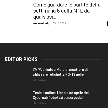
Come guardare le partite della
settimana 8 della NFL da
qualsiasi...
maxwelhelp
-
05.11.2025
EDITOR PICKS
L’MPA chiede a Meta di smettere di
utilizzare l’etichetta PG-13 nelle...
08.11.2025
Tesla pianifica il lancio ad aprile del
Cybercab Robotaxi senza pedali
08.11.2025