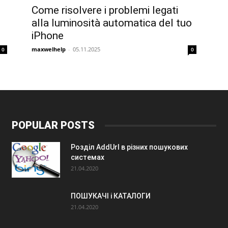
Come risolvere i problemi legati
alla luminosità automatica del tuo
iPhone
maxwelhelp
-
05.11.2025
0
0
POPULAR POSTS
Розділ AddUrl в різних пошукових
системах
21.04.2020
ПОШУКАЧІ і КАТАЛОГИ
21.04.2020