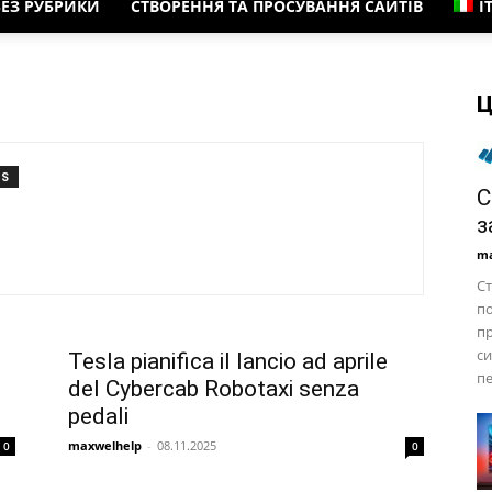
БЕЗ РУБРИКИ
СТВОРЕННЯ ТА ПРОСУВАННЯ САЙТІВ
I
Ц
TS
С
з
ma
Ст
по
пр
си
Tesla pianifica il lancio ad aprile
пе
del Cybercab Robotaxi senza
pedali
maxwelhelp
-
08.11.2025
0
0