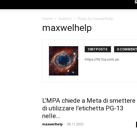
Home
Authors
Posts by maxwelhelp
maxwelhelp
1087 POSTS
0 COMMEN
https://ttt.1ca.com.ua
L’MPA chiede a Meta di smettere
di utilizzare l’etichetta PG-13
nelle...
maxwelhelp
-
08.11.2025