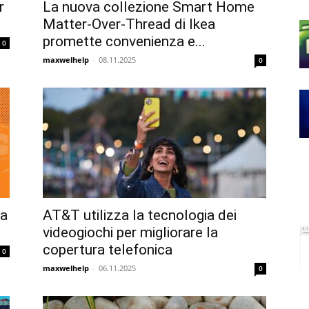
r
La nuova collezione Smart Home
Matter-Over-Thread di Ikea
promette convenienza e...
0
maxwelhelp
-
08.11.2025
0
 a
AT&T utilizza la tecnologia dei
videogiochi per migliorare la
copertura telefonica
0
maxwelhelp
-
06.11.2025
0