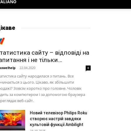
TALIANO
ікаве
татистика сайту – відповіді на
апитання і не тільки…
xwelhelp
-
22.04.2020
0
атистика сайту народилася з питань. Все
чинається з цього. Цікаво, як збільшити
одажі? Зовсім коротко про головне. Чоловік
дить за компютером і за допомогою браузера
реглядає веб-сайт.
Новий телевізор Philips Roku
створює настрій завдяки
культовій функції Ambilight
23.10.2025