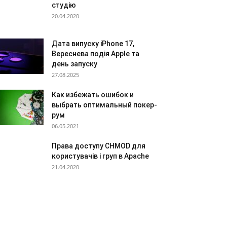
студію
20.04.2020
Дата випуску iPhone 17,
Вереснева подія Apple та
день запуску
27.08.2025
Как избежать ошибок и
выбрать оптимальный покер-
рум
06.05.2021
Права доступу CHMOD для
користувачів і груп в Apache
21.04.2020