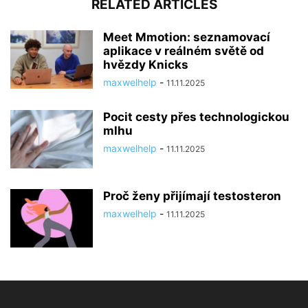
RELATED ARTICLES
Meet Mmotion: seznamovací
aplikace v reálném světě od
hvězdy Knicks
maxwelhelp
-
11.11.2025
Pocit cesty přes technologickou
mlhu
maxwelhelp
-
11.11.2025
Proč ženy přijímají testosteron
maxwelhelp
-
11.11.2025