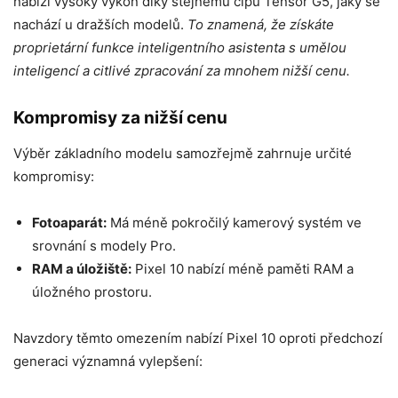
nabízí vysoký výkon díky stejnému čipu Tensor G5, jaký se
nachází u dražších modelů.
To znamená, že získáte
proprietární funkce inteligentního asistenta s umělou
inteligencí a citlivé zpracování za mnohem nižší cenu.
Kompromisy za nižší cenu
Výběr základního modelu samozřejmě zahrnuje určité
kompromisy:
Fotoaparát:
Má méně pokročilý kamerový systém ve
srovnání s modely Pro.
RAM a úložiště:
Pixel 10 nabízí méně paměti RAM a
úložného prostoru.
Navzdory těmto omezením nabízí Pixel 10 oproti předchozí
generaci významná vylepšení: