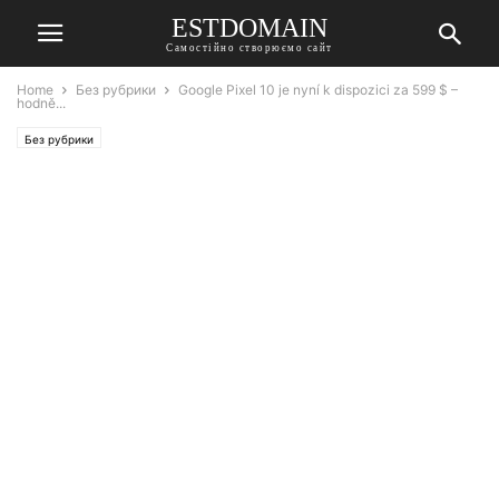
ESTDOMAIN
Самостійно створюємо сайт
Home
Без рубрики
Google Pixel 10 je nyní k dispozici za 599 $ –
hodně...
Без рубрики