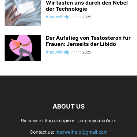
Wir tasten uns durch den Nebel
der Technologie
maxwelhelp
-
11.11.2025
Der Aufstieg von Testosteron für
Frauen: Jenseits der Libido
maxwelhelp
-
11.11.2025
ABOUT US
Як самостійно створити та просувати його
Contact us:
maxwelhelp@gmail.com