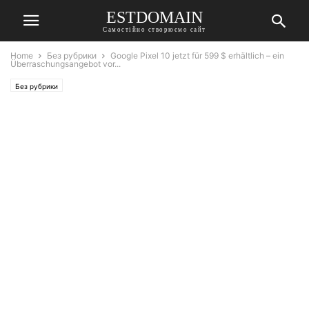
ESTDOMAIN
Самостійно створюємо сайт
Home
Без рубрики
Google Pixel 10 jetzt für 599 $ erhältlich – ein
Überraschungsangebot vor...
Без рубрики