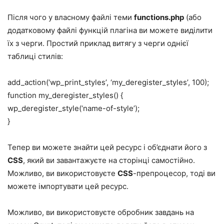
Після чого у власному файлі теми
functions.php
(або
додатковому файлі функцій плагіна ви можете виділити
їх з черги. Простий приклад витягу з черги однієї
таблиці стилів:
add_action(‘wp_print_styles’, ‘my_deregister_styles’, 100);
function my_deregister_styles() {
wp_deregister_style(‘name-of-style’);
}
Тепер ви можете знайти цей ресурс і об’єднати його з
CSS
, який ви завантажуєте на сторінці самостійно.
Можливо, ви використовуєте
CSS
-препроцесор, тоді ви
можете імпортувати цей ресурс.
Можливо, ви використовуєте обробник завдань на