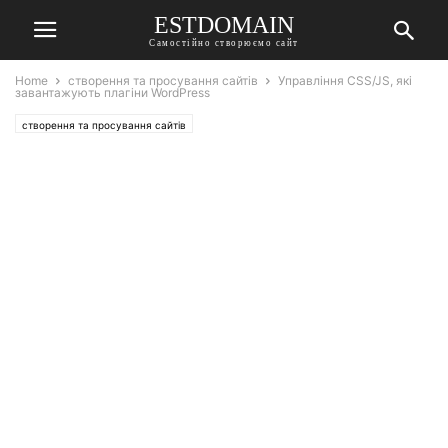
ESTDOMAIN
Самостійно створюємо сайт
Home
створення та просування сайтів
Управління CSS/JS, які
завантажують плагіни WordPress
створення та просування сайтів