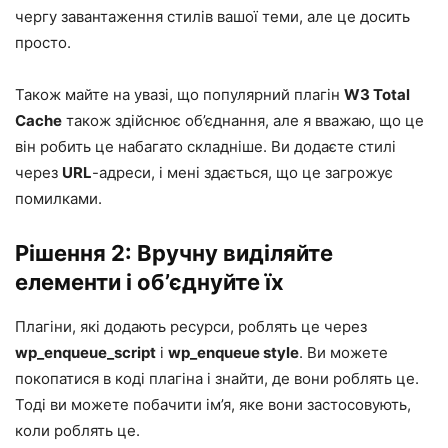
чергу завантаження
стилів вашої теми, але це досить
просто.
Також майте на увазі, що популярний плагін
W3 Total
Cache
також здійснює об’єднання, але я вважаю, що це
він робить це набагато складніше. Ви додаєте стилі
через
URL
-адреси, і мені здається, що це загрожує
помилками.
Рішення 2: Вручну виділяйте
елементи і об’єднуйте їх
Плагіни, які додають ресурси, роблять це через
wp_enqueue_script
і
wp_enqueue style
. Ви можете
покопатися в коді плагіна і знайти, де вони роблять це.
Тоді ви можете побачити ім’я, яке вони застосовують,
коли роблять це.