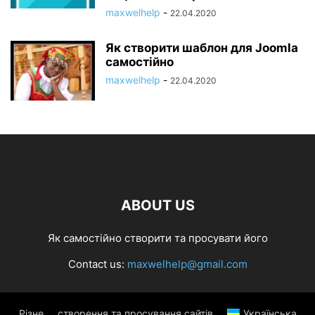
maxwelhelp
-
22.04.2020
Як створити шаблон для Joomla
самостійно
maxwelhelp
-
22.04.2020
ABOUT US
Як самостійно створити та просувати його
Contact us:
maxwelhelp@gmail.com
Різне
створення та просування сайтів
Українська