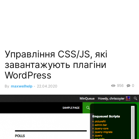
Управління CSS/JS, які
завантажують плагіни
WordPress
956
0
By
maxwelhelp
-
22.04.2020