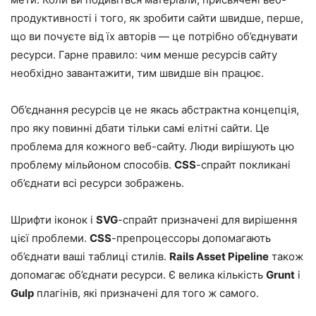
продуктивності і того, як зробити сайти швидше, перше,
що ви почуєте від їх авторів — це потрібно об’єднувати
ресурси. Гарне правило: чим менше ресурсів сайту
необхідно завантажити, тим швидше він працює.
Об’єднання ресурсів це не якась абстрактна концепція,
про яку повинні дбати тільки самі елітні сайти. Це
проблема для кожного веб-сайту. Люди вирішують цю
проблему мільйоном способів.
CSS
-спрайт покликані
об’єднати всі ресурси зображень.
Шрифти іконок і
SVG
-спрайт призначені для вирішення
цієї проблеми.
CSS
-препроцессоры допомагають
об’єднати ваші таблиці стилів.
Rails Asset Pipeline
також
допомагає об’єднати ресурси. Є велика кількість
Grunt
і
Gulp
плагінів, які призначені для того ж самого.