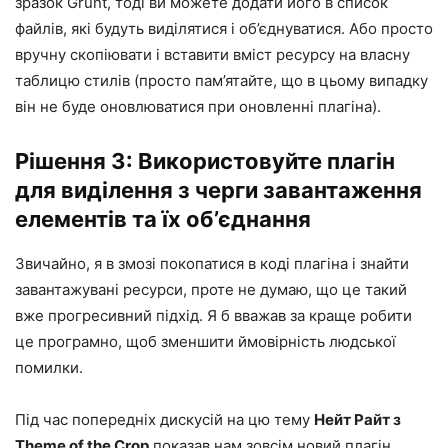
зразок Grunt, тоді ви можете додати його в список
файлів, які будуть виділятися і об’єднуватися. Або просто
вручну скопіювати і вставити вміст ресурсу на власну
таблицю стилів (просто пам’ятайте, що в цьому випадку
він не буде оновлюватися при оновленні плагіна).
Рішення 3: Використовуйте плагін
для виділення з черги завантаження
елементів та їх об’єднання
Звичайно, я в змозі покопатися в коді плагіна і знайти
завантажувані ресурси, проте не думаю, що це такий
вже прогресивний підхід. Я б вважав за краще робити
це програмно, щоб зменшити ймовірність людської
помилки.
Під час попередніх дискусій на цю тему
Нейт Райт з
Theme of the Crop
показав нам зовсім новий плагін,