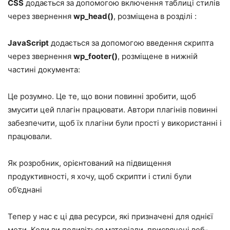
CSS
додається за допомогою включення таблиці стилів
через звернення
wp_head()
, розміщена в розділі :
JavaScript
додається за допомогою введення скрипта
через звернення
wp_footer()
, розміщене в нижній
частині документа:
Це розумно. Це те, що вони повинні зробити, щоб
змусити цей плагін працювати. Автори плагінів повинні
забезпечити, щоб їх плагіни були прості у використанні і
працювали.
Як розробник, орієнтований на підвищення
продуктивності, я хочу, щоб скрипти і стилі були
об’єднані
Тепер у нас є ці два ресурси, які призначені для однієї
мети. Коли ви подивіться матеріали, присвячені веб-