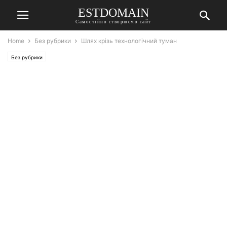
ESTDOMAIN
Самостійно створюємо сайт
Home
Без рубрики
Шлях крізь технологічний туман
Без рубрики