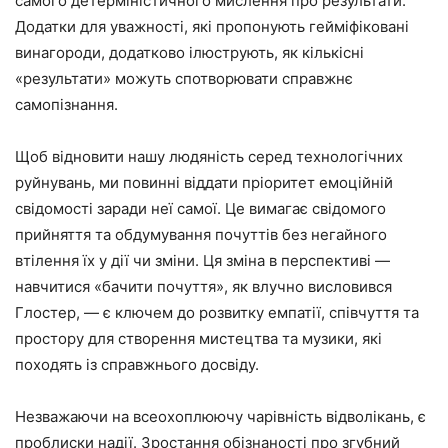
самого детерміністичного мислення про результати.
Додатки для уважності, які пропонують гейміфіковані
винагороди, додатково ілюструють, як кількісні
«результати» можуть спотворювати справжнє
самопізнання.
Щоб відновити нашу людяність серед технологічних
руйнувань, ми повинні віддати пріоритет емоційній
свідомості заради неї самої. Це вимагає свідомого
прийняття та обдумування почуттів без негайного
втілення їх у дії чи зміни. Ця зміна в перспективі —
навчитися «бачити почуття», як влучно висловився
Глостер, — є ключем до розвитку емпатії, співчуття та
простору для створення мистецтва та музики, які
походять із справжнього досвіду.
Незважаючи на всеохоплюючу чарівність відволікань, є
проблиски надії. Зростання обізнаності про згубний