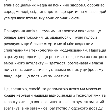
вплив соціальних медіа на психічне здоров’я, особливо
серед молоді, свідчить про те, що критична маса людей
усвідомлює втому, яку вони спричинюють.
Поширення чатів зі штучним інтелектом викликає ще
більше занепокоєння: ці, здавалося б, чуйні голоси
ризикують ще більше стерти межі між людським
спілкуванням і технологічним моделюванням. Навігація
в цьому середовищі, що розвивається, вимагає гострого
емоційного інтелекту — здатності розпізнавати власні
почуття та залишатися чутливими до них у цифровому
ландшафті, що постійно змінюється.
Це, зрештою, спосіб, за допомогою якого ми можемо
краще керувати нашими відносинами з технологіями та
гарантувати, що вони залишаються інструментом, який
збагачує, а не затемнює, багатство людського досвіду.