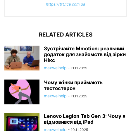
https://ttt.1ca.com.ua
RELATED ARTICLES
Зустрічайте Mmotion: реальний
додаток для знайомств від зірки
Нікс
maxwelhelp
-
11.11.2025
Чому жінки приймають
тестостерон
maxwelhelp
-
11.11.2025
Lenovo Legion Tab Gen 3: Чому я
відмовився від iPad
maxwelhelp
-
10.11.2025