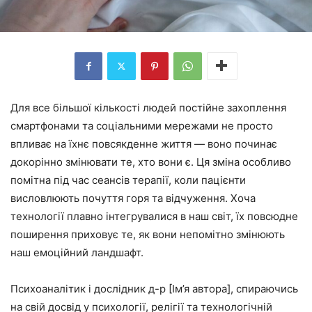
Для все більшої кількості людей постійне захоплення
смартфонами та соціальними мережами не просто
впливає на їхнє повсякденне життя — воно починає
докорінно змінювати те, хто вони є. Ця зміна особливо
помітна під час сеансів терапії, коли пацієнти
висловлюють почуття горя та відчуження. Хоча
технології плавно інтегрувалися в наш світ, їх повсюдне
поширення приховує те, як вони непомітно змінюють
наш емоційний ландшафт.
Психоаналітик і дослідник д-р [Ім’я автора], спираючись
на свій досвід у психології, релігії та технологічній