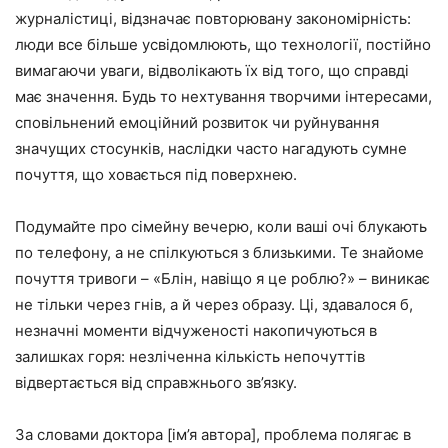
журналістиці, відзначає повторювану закономірність:
люди все більше усвідомлюють, що технології, постійно
вимагаючи уваги, відволікають їх від того, що справді
має значення. Будь то нехтування творчими інтересами,
сповільнений емоційний розвиток чи руйнування
значущих стосунків, наслідки часто нагадують сумне
почуття, що ховається під поверхнею.
Подумайте про сімейну вечерю, коли ваші очі блукають
по телефону, а не спілкуються з близькими. Те знайоме
почуття тривоги – «Блін, навіщо я це роблю?» – виникає
не тільки через гнів, а й через образу. Ці, здавалося б,
незначні моменти відчуженості накопичуються в
залишках горя: незліченна кількість непочуттів
відвертається від справжнього зв’язку.
За словами доктора [ім’я автора], проблема полягає в