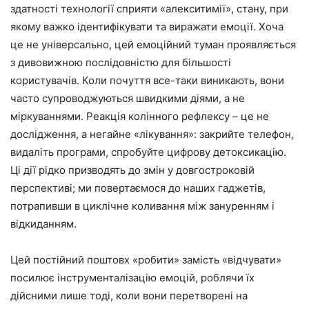
здатності технології сприяти «алекситимії», стану, при
якому важко ідентифікувати та виражати емоції. Хоча
це не універсально, цей емоційний туман проявляється
з дивовижною послідовністю для більшості
користувачів. Коли почуття все-таки виникають, вони
часто супроводжуються швидкими діями, а не
міркуваннями. Реакція колінного рефлексу – це не
дослідження, а негайне «лікування»: закрийте телефон,
видаліть програми, спробуйте цифрову детоксикацію.
Ці дії рідко призводять до змін у довгостроковій
перспективі; ми повертаємося до наших гаджетів,
потрапивши в циклічне коливання між зануренням і
відкиданням.
Цей постійний поштовх «робити» замість «відчувати»
посилює інструменталізацію емоцій, роблячи їх
дійсними лише тоді, коли вони перетворені на