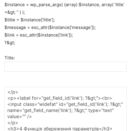
$instance = wp_parse_args( (array) $instance, array( ‘title’
=&gt; ” ) );
$title = $instance[‘title’];
$message = esc_attr($instance[‘message’]);
$link = esc_attr($instance[‘link’]);
?&gt;
Title: