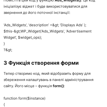
Помістіть цей код у функцію
Ads_Widgets()
. Це код
ініціалізує віджет і буде використовуватися для
звернення до його поточної інстанції:
‘Ads_Widgets’, ‘description’ =&gt; ‘Displays Ads’ );
$this-&gt;WP_Widget(‘Ads_Widgets’, ‘Advertisement
Widget’, $widget_ops);
}
?&gt;
3 Функція створення форми
Тепер створимо код, який відобразить форму для
збереження налаштувань в панелі адміністрування
сайту. Його місце – функція
form()
:
function form($instance)
{