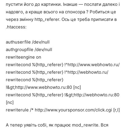
пустити його до картинки. Інакше — послати далеко і
надовго, а краще всього на спонсора ? Робиться це
через змінну http_referer. Ось це треба приписати в
.htaccess:
authuserfile /dev/null
authgroupfile /dev/null
rewriteengine on
rewritecond %{http_referer} !^http://www.webhowto.ru/
rewritecond %{http_referer} !^http://webhowto.ru/
rewritecond %{http_referer}
!&gt;http://www.webhowto.ru:80 [nc]
rewritecond %{http_referer} !&gt;http://webhowto.ru:80
[nc]
rewriterule /* http://www.yoursponsor.com/click.cgi [r,l]
А тепер уявіть собі, як працює mod_rewrite. Вся