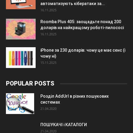
автоматизують кібератаки за...
16.11.2025
Roomba Plus 405: заощадьте понад 200
доларів на найкращому роботі-пилососі
16.11.2025
iPhone за 230 доларів: чому це має сенс (і
чому ні)
15.11.2025
POPULAR POSTS
Розділ AddUrl в різних пошукових
системах
21.04.2020
ПОШУКАЧІ і КАТАЛОГИ
21.04.2020