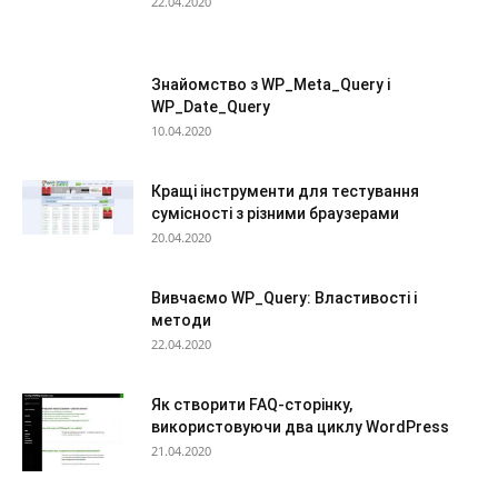
22.04.2020
Знайомство з WP_Meta_Query і
WP_Date_Query
10.04.2020
Кращі інструменти для тестування
сумісності з різними браузерами
20.04.2020
Вивчаємо WP_Query: Властивості і
методи
22.04.2020
Як створити FAQ-сторінку,
використовуючи два циклу WordPress
21.04.2020