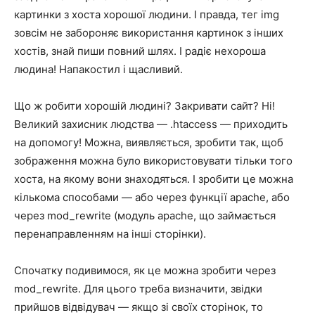
картинки з хоста хорошої людини. І правда, тег img
зовсім не забороняє використання картинок з інших
хостів, знай пиши повний шлях. І радіє нехороша
людина! Напакостил і щасливий.
Що ж робити хорошій людині? Закривати сайт? Ні!
Великий захисник людства — .htaccess — приходить
на допомогу! Можна, виявляється, зробити так, щоб
зображення можна було використовувати тільки того
хоста, на якому вони знаходяться. І зробити це можна
кількома способами — або через функції apache, або
через mod_rewrite (модуль apache, що займається
перенаправленням на інші сторінки).
Спочатку подивимося, як це можна зробити через
mod_rewrite. Для цього треба визначити, звідки
прийшов відвідувач — якщо зі своїх сторінок, то