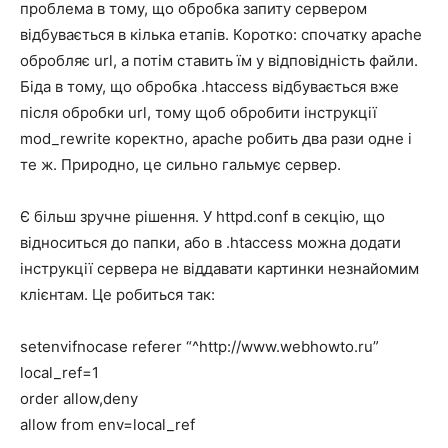
проблема в тому, що обробка запиту сервером
відбувається в кілька етапів. Коротко: спочатку apache
обробляє url, а потім ставить їм у відповідність файли.
Біда в тому, що обробка .htaccess відбувається вже
після обробки url, тому щоб обробити інструкції
mod_rewrite коректно, apache робить два рази одне і
те ж. Природно, це сильно гальмує сервер.
Є більш зручне рішення. У httpd.conf в секцію, що
відноситься до папки, або в .htaccess можна додати
інструкції сервера не віддавати картинки незнайомим
клієнтам. Це робиться так:
setenvifnocase referer “^http://www.webhowto.ru”
local_ref=1
order allow,deny
allow from env=local_ref