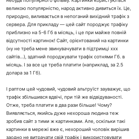
небудь популярного фільму. Картинки користуються
великою популярністю, народ активно дивиться їх. Це,
природно, виливається в непоганий вихідний трафік з
сервера. Для прикладу — цей сайт породжує трафіку
приблизно на 5-6 Гб в місяць, і це при майже повній
відсутності картинок! Сайт, орієнтований на картинки
(ну не треба мене звинувачувати в підтримці xxx
сайтів…), здатний породжувати трафік сотнями Гб. в
місяць. І за все це треба платити (наприклад, за 2.5
долара за 1 Гб).
І раптом цей чудовий, чудовий альтруїст зауважує, що
трафік збільшився вдвічі, при тій же відвідуваності.
Отже, треба платити в два рази більше! Чому?
Виявляється, якийсь дуже нехороша людина теж
зробив сайт з тими ж картинками. Але, оскільки такі
картинки в мережі вже є, нехороший чоловік вирішив
заодно не витрачати свій трафік і використовувати