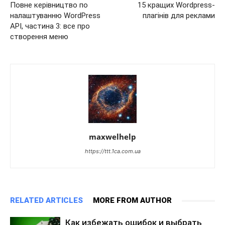
Повне керівництво по
15 кращих Wordpress-
налаштуванню WordPress
плагінів для реклами
API, частина 3: все про
створення меню
maxwelhelp
https://ttt.1ca.com.ua
RELATED ARTICLES
MORE FROM AUTHOR
Как избежать ошибок и выбрать