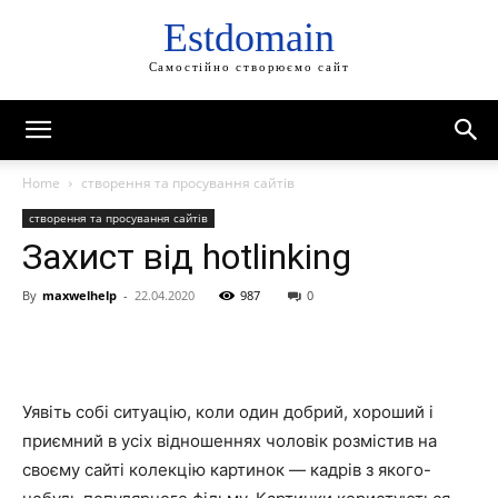
Estdomain
Самостійно створюємо сайт
Home
створення та просування сайтів
створення та просування сайтів
Захист від hotlinking
By
maxwelhelp
-
22.04.2020
987
0
Уявіть собі ситуацію, коли один добрий, хороший і
приємний в усіх відношеннях чоловік розмістив на
своєму сайті колекцію картинок — кадрів з якого-