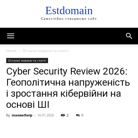
Estdomain
Самостійно створюємо сайт
Home
Останні новини та статті
Останні новини та статті
Cyber Security Review 2026:
Геополітична напруженість
і зростання кібервійни на
основі ШІ
By
maxwelhelp
-
16.01.2026
2
0