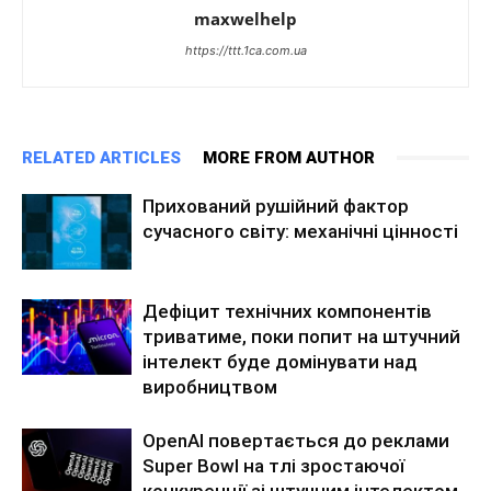
maxwelhelp
https://ttt.1ca.com.ua
RELATED ARTICLES
MORE FROM AUTHOR
Прихований рушійний фактор
сучасного світу: механічні цінності
Дефіцит технічних компонентів
триватиме, поки попит на штучний
інтелект буде домінувати над
виробництвом
OpenAI повертається до реклами
Super Bowl на тлі зростаючої
конкуренції зі штучним інтелектом