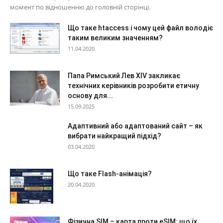
момент по відношенню до головній сторінці.
Що таке htaccess і чому цей файл володіє
таким великим значенням?
11.04.2020
Папа Римський Лев XIV закликає
технічних керівників розробити етичну
основу для...
15.09.2025
Адаптивний або адаптований сайт – як
вибрати найкращий підхід?
03.04.2020
Що таке Flash-анімація?
20.04.2020
Фізична SIM – карта проти eSIM: що їх