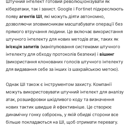
Штучний інтелект готовий революціонізувати як
кібератаки, так і захист. Google і Fortinet підкреслюють
появу
агентів ШІ
, які можуть діяти автономно,
дозволяючи зловмисникам масштабувати операції без
прямого втручання людини. Це включає використання
штучного інтелекту для нових методів атак, таких як
ін’єкція запитів
(маніпулювання системами штучного
інтелекту для обходу протоколів безпеки) і
вішинг
(використання клонованих голосів штучного інтелекту
для видавання себе за інших із шахрайською метою).
Однак ШІ також є інструментом захисту. Компанії
можуть використовувати штучний інтелект для аналізу
атак, розшифровки шкідливого коду та визначення
нових тактик швидше й ефективніше. Це створює
динамічну гонку озброєнь, у якій обидві сторони все
більше покладаються на ШІ, щоб отримати перевагу.