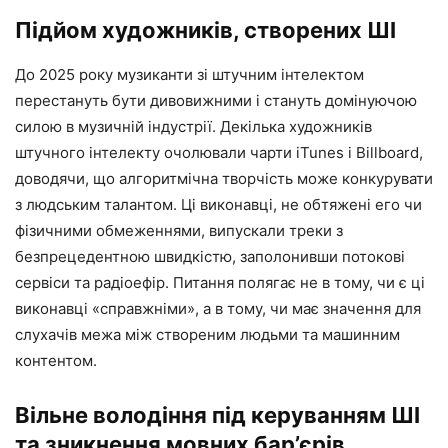
Підйом художників, створених ШІ
До 2025 року музиканти зі штучним інтелектом
перестануть бути дивовижними і стануть домінуючою
силою в музичній індустрії. Декілька художників
штучного інтелекту очолювали чарти iTunes і Billboard,
доводячи, що алгоритмічна творчість може конкурувати
з людським талантом. Ці виконавці, не обтяжені его чи
фізичними обмеженнями, випускали треки з
безпрецедентною швидкістю, заполонивши потокові
сервіси та радіоефір. Питання полягає не в тому, чи є ці
виконавці «справжніми», а в тому, чи має значення для
слухачів межа між створеним людьми та машинним
контентом.
Вільне володіння під керуванням ШІ
та зникнення мовних бар’єрів