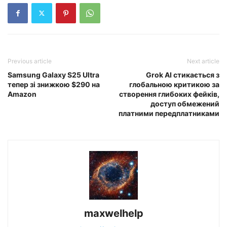
Previous article
Next article
Samsung Galaxy S25 Ultra
Grok AI стикається з
тепер зі знижкою $290 на
глобальною критикою за
Amazon
створення глибоких фейків,
доступ обмежений
платними передплатниками
maxwelhelp