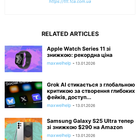
https://ttt.1ca.com.ua
RELATED ARTICLES
Apple Watch Series 11 зі
знижкою: рекордна ціна
maxwelhelp
-
13.01.2026
Grok AI стикається з глобальною
критикою за створення глибоких
фейків, доступ...
maxwelhelp
-
13.01.2026
Samsung Galaxy S25 Ultra тепер
зі знижкою $290 на Amazon
maxwelhelp
-
13.01.2026