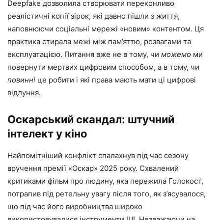
Deepfake дозволила створювати переконливо
реалістичні копії зірок, які давно пішли з життя,
наповнюючи соціальні мережі «новим» контентом. Ця
практика стирала межі між пам’яттю, розвагами та
експлуатацією. Питання вже не в тому, чи
можемо
ми
повернути мертвих цифровим способом, а в тому, чи
повинні
це робити і які права мають мати ці цифрові
відлуння.
Оскарський скандал: штучний
інтелект у кіно
Найпомітніший конфлікт спалахнув під час сезону
вручення премії «Оскар» 2025 року. Схвалений
критиками фільм про людину, яка пережила Голокост,
потрапив під ретельну увагу після того, як з’ясувалося,
що під час його виробництва широко
використовувалися інструменти ШІ. Незважаючи на