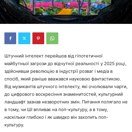
Штучний інтелект перейшов від гіпотетичної
майбутньої загрози до відчутної реальності у 2025 році,
здійснивши революцію в індустрії розваг і медіа в
спосіб, який раніше вважався науковою фантастикою.
Від музикантів штучного інтелекту, які очолювали чарти,
до цифрового воскресіння знаменитостей, культурний
ландшафт зазнав незворотних змін. Питання полягало не
в тому,
чи
ШІ впливає на поп-культуру, а в тому,
наскільки глибоко
і
як швидко
він захопить поп-
культуру.