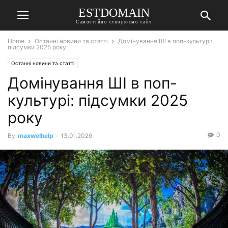
ESTDOMAIN
Самостійно створюємо сайт
Home
Останні новини та статті
Домінування ШІ в поп-культурі:
підсумки 2025 року
Останні новини та статті
Домінування ШІ в поп-
культурі: підсумки 2025
року
0
By
maxwelhelp
-
13.01.2026