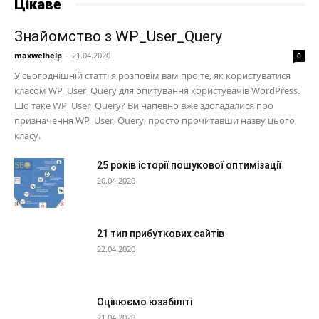
Цікаве
Знайомство з WP_User_Query
maxwelhelp
-
21.04.2020
0
У сьогоднішній статті я розповім вам про те, як користуватися
класом WP_User_Query для опитування користувачів WordPress.
Що таке WP_User_Query? Ви напевно вже здогадалися про
призначення WP_User_Query, просто прочитавши назву цього
класу.
25 років історії пошукової оптимізації
20.04.2020
21 тип прибуткових сайтів
22.04.2020
Оцінюємо юзабіліті
21.04.2020