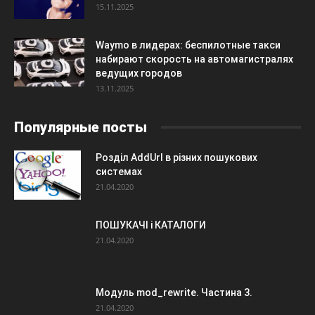
15.11.2025
Waymo в лидерах: беспилотные такси
набирают скорость на автомагистралях
ведущих городов
13.11.2025
Популярные посты
Розділ AddUrl в різних пошукових
системах
21.04.2020
ПОШУКАЧІ і КАТАЛОГИ
21.04.2020
Модуль mod_rewrite. Частина 3.
21.04.2020