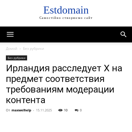
Estdomain
Самостійно створюємо сайт
Домой
Без рубрики
Без рубрики
Ирландия расследует X на
предмет соответствия
требованиям модерации
контента
От
maxwelhelp
-
15.11.2025
10
0