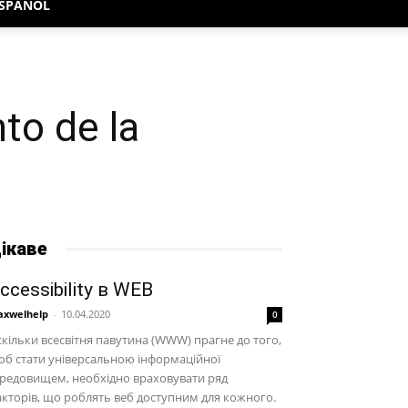
SPAÑOL
to de la
ікаве
ccessibility в WEB
xwelhelp
-
10.04.2020
0
кільки всесвітня павутина (WWW) прагне до того,
б стати універсальною інформаційної
редовищем, необхідно враховувати ряд
кторів, що роблять веб доступним для кожного.