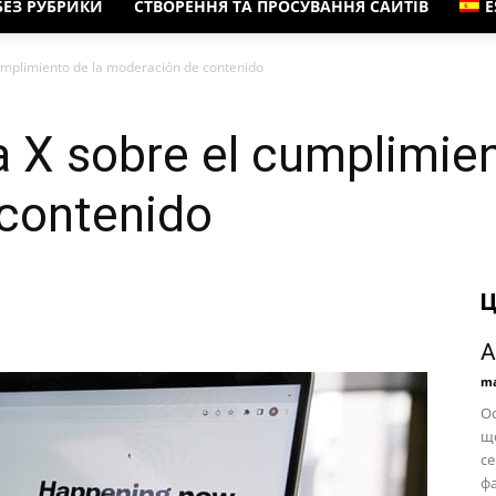
БЕЗ РУБРИКИ
СТВОРЕННЯ ТА ПРОСУВАННЯ САЙТІВ
E
cumplimiento de la moderación de contenido
ga X sobre el cumplimien
contenido
Ц
A
ma
Ос
що
се
фа