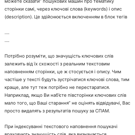
можете сказати” пошукових машин про тематику
сторінки самі, через ключові слова (keywords) і опис
(description). Це здійснюється включенням в блок тегів
….
….
Потрібно розуміти, що значущість ключових слів
залежить від їх схожості з реальним текстовим
наповненням сторінки, це ж стосується і опису. Чим
частіше у тексті будуть зустрічатися ключові слова, тим
краще, але тут теж потрібно не перестаратися.
Наприклад, якщо Ви наб’єте півсторінки ключових слів
мало того, що Ваші старання” не оцінять відвідувачі, Вас
просто видалять з результатів пошуку за СПАМ.
При індексуванні текстового наповнення пошукачі
враховують значущість слів, яка визначається