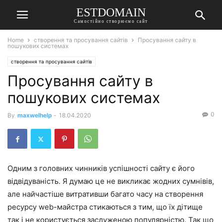
ESTDOMAIN
Самостійно створюємо сайт
Home
створення та просування сайтів
Просування сайту в
пошукових системах
створення та просування сайтів
Просування сайту в
пошукових системах
0
By
maxwelhelp
-
18.04.2020
Одним з головних чинників успішності сайту є його
відвідуваність. Я думаю це не викликає жодних сумнівів,
але найчастіше витративши багато часу на створення
ресурсу web-майстра стикаються з тим, що їх дітище
так і не користується заслуженою популярністю. Так що