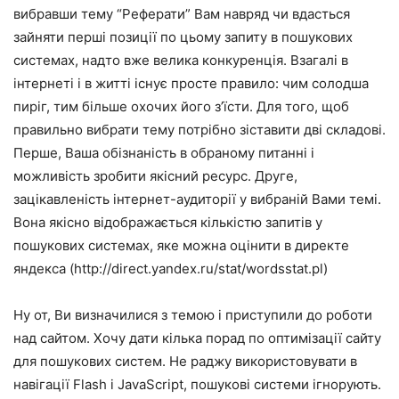
вибравши тему “Реферати” Вам навряд чи вдасться
зайняти перші позиції по цьому запиту в пошукових
системах, надто вже велика конкуренція. Взагалі в
інтернеті і в житті існує просте правило: чим солодша
пиріг, тим більше охочих його з’їсти. Для того, щоб
правильно вибрати тему потрібно зіставити дві складові.
Перше, Ваша обізнаність в обраному питанні і
можливість зробити якісний ресурс. Друге,
зацікавленість інтернет-аудиторії у вибраній Вами темі.
Вона якісно відображається кількістю запитів у
пошукових системах, яке можна оцінити в директе
яндекса (http://direct.yandex.ru/stat/wordsstat.pl)
Ну от, Ви визначилися з темою і приступили до роботи
над сайтом. Хочу дати кілька порад по оптимізації сайту
для пошукових систем. Не раджу використовувати в
навігації Flash і JavaScript, пошукові системи ігнорують.