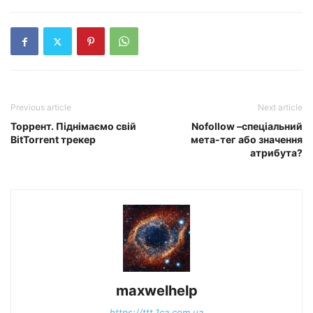
Previous article
Next article
Торрент. Піднімаємо свій
Nofollow –спеціальний
BitTorrent трекер
мета-тег або значення
атрибута?
maxwelhelp
https://ttt.1ca.com.ua