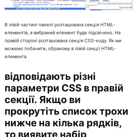
В лівій частині панелі розташована секція HTML-
елементів, а вибраний елемент буде підсвічено. На
правій стороні розташована секція CSS-коду. Як ми
можемо побачити, обраному в лівій секції HTML-
елемента
відповідають різні
параметри CSS в правій
секції. Якщо ви
прокрутіть список трохи
нижче на кілька рядків,
то виявите набір