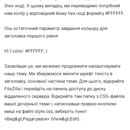
(hex-код). У цьому випадку, ми переводимо потрібний
нам колір у відповідний йому hex-код формату #FFFFFF.
Ось остаточний параметр завдання кольору для
заголовка першого рівня:
h1 { color: #FFFFFF; }
Засвоївши це, ми можемо продовжити налаштовувати
нашу тему. Ми збираємося змінити шрифт тексту в
заголовку, основної частини теми. Для цього, відкрийте
FileZilla і перейдіть на панель доступу до диску
віддаленого сервера. Відкрийте там папку з CSS-файлів
вашої дочірньої теми і, натиснувши правою кнопкою
миші на файлі style.css, виберіть пункт
«Вид&gt;Редагувати» (View&gt;Edit).