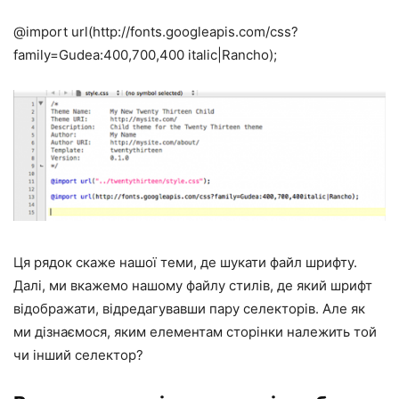
@import url(
http://fonts.googleapis.com/css?
family=Gudea:400,700,400 italic|Rancho
);
Ця рядок скаже нашої теми, де шукати файл шрифту.
Далі, ми вкажемо нашому файлу стилів, де який шрифт
відображати, відредагувавши пару селекторів. Але як
ми дізнаємося, яким елементам сторінки належить той
чи інший селектор?