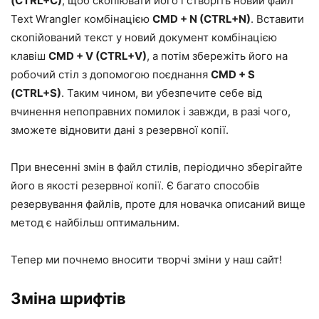
(CTRL+C)
, щоб скопіювати його і створіть новий файл
Text Wrangler комбінацією
CMD + N (CTRL+N)
. Вставити
скопійований текст у новий документ комбінацією
клавіш
CMD + V (CTRL+V)
, а потім збережіть його на
робочий стіл з допомогою поєднання
CMD + S
(CTRL+S)
. Таким чином, ви убезпечите себе від
вчинення непоправних помилок і завжди, в разі чого,
зможете відновити дані з резервної копії.
При внесенні змін в файл стилів, періодично зберігайте
його в якості резервної копії. Є багато способів
резервування файлів, проте для новачка описаний вище
метод є найбільш оптимальним.
Тепер ми почнемо вносити творчі зміни у наш сайт!
Зміна шрифтів