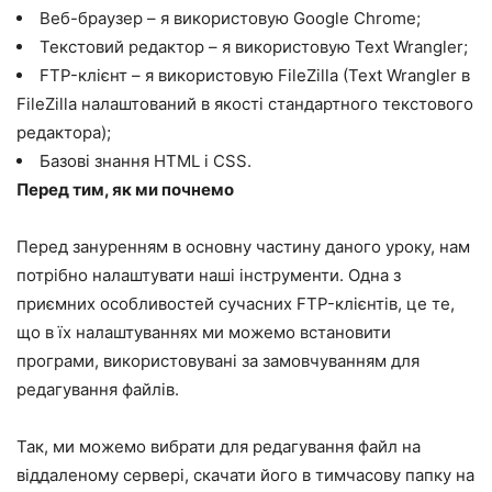
Веб-браузер – я використовую Google Chrome;
Текстовий редактор – я використовую Text Wrangler;
FTP-клієнт – я використовую FileZilla (Text Wrangler в
FileZilla налаштований в якості стандартного текстового
редактора);
Базові знання HTML і CSS.
Перед тим, як ми почнемо
Перед зануренням в основну частину даного уроку, нам
потрібно налаштувати наші інструменти. Одна з
приємних особливостей сучасних FTP-клієнтів, це те,
що в їх налаштуваннях ми можемо встановити
програми, використовувані за замовчуванням для
редагування файлів.
Так, ми можемо вибрати для редагування файл на
віддаленому сервері, скачати його в тимчасову папку на