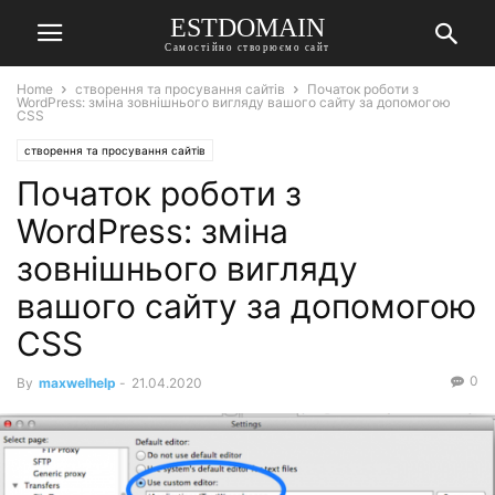
ESTDOMAIN
Самостійно створюємо сайт
Home
створення та просування сайтів
Початок роботи з
WordPress: зміна зовнішнього вигляду вашого сайту за допомогою
CSS
створення та просування сайтів
Початок роботи з
WordPress: зміна
зовнішнього вигляду
вашого сайту за допомогою
CSS
0
By
maxwelhelp
-
21.04.2020