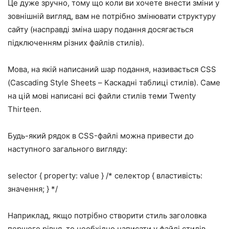
Це дуже зручно, тому що коли ви хочете внести зміни у
зовнішній вигляд, вам не потрібно змінювати структуру
сайту (насправді зміна шару подання досягається
підключенням різних файлів стилів).
Мова, на якій написаний шар подання, називається CSS
(Cascading Style Sheets – Каскадні таблиці стилів). Саме
на цій мові написані всі файли стилів теми Twenty
Thirteen.
Будь-який рядок в CSS-файлі можна привести до
наступного загального вигляду:
selector { property: value } /* селектор { властивість:
значення; } */
Наприклад, якщо потрібно створити стиль заголовка
першого рівня, то необхідно написати у файлі стилів