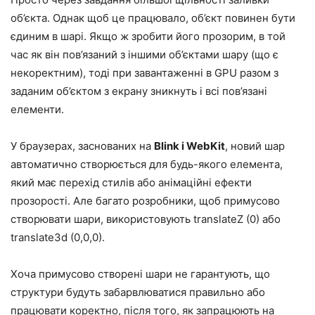
об’єкта. Однак щоб це працювало, об’єкт повинен бути
єдиним в шарі. Якщо ж зробити його прозорим, в той
час як він пов’язаний з іншими об’єктами шару (що є
некоректним), тоді при завантаженні в GPU разом з
заданим об’єктом з екрану зникнуть і всі пов’язані
елементи.
У браузерах, заснованих на
Blink і WebKit
, новий шар
автоматично створюється для будь-якого елемента,
який має перехід стилів або анімаційні ефекти
прозорості. Але багато розробники, щоб примусово
створювати шари, використовують translateZ (0) або
translate3d (0,0,0).
Хоча примусово створені шари не гарантують, що
структури будуть забарвлюватися правильно або
працювати коректно, після того, як запрацюють на