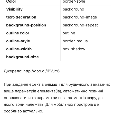
Color
border-style
Visibility
background
text-decoration
background-image
background-position
background-repeat
outline color
outline
outline-style
border-radius
outline-width
box-shadow
background-size
Джерело:
http://goo.gl/lPVJY6
При завданні ефектів анімації для будь-якого з вказаних
вище параметрів елемента(ів), автоматично повинні
оновлюватися та параметри всіх елементів шару, до
якого вони належать. Для мобільних пристроїв це
особливо актуально.