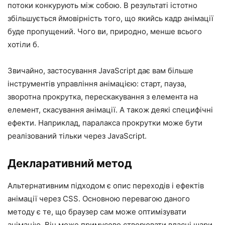
потоки конкурують між собою. В результаті істотно
збільшується ймовірність того, що якийсь кадр анімації
буде пропущений. Чого ви, природно, менше всього
хотіли б.
Звичайно, застосування JavaScript дає вам більше
інструментів управління анімацією: старт, пауза,
зворотна прокрутка, перескакування з елемента на
елемент, скасування анімації. А також деякі специфічні
ефекти. Наприклад,
паралакса
прокрутки може бути
реалізований тільки через JavaScript.
Декларативний метод
Альтернативним підходом є опис переходів і ефектів
анімації через CSS. Основною перевагою даного
методу є те, що браузер сам може оптимізувати
анімацію. Він може примусово створювати власні шари