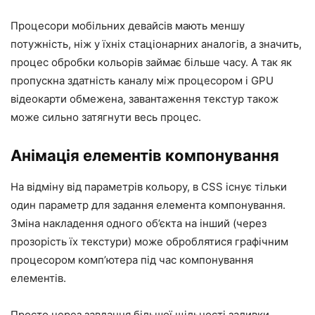
Процесори мобільних девайсів мають меншу
потужність, ніж у їхніх стаціонарних аналогів, а значить,
процес обробки кольорів займає більше часу. А так як
пропускна здатність каналу між процесором і GPU
відеокарти обмежена, завантаження текстур також
може сильно затягнути весь процес.
Анімація елементів компонування
На відміну від параметрів кольору, в CSS існує тільки
один параметр для задання елемента компонування.
Зміна накладення одного об’єкта на інший (через
прозорість їх текстури) може оброблятися графічним
процесором комп’ютера під час компонування
елементів.
Просто через завдання більшої щільності заливки