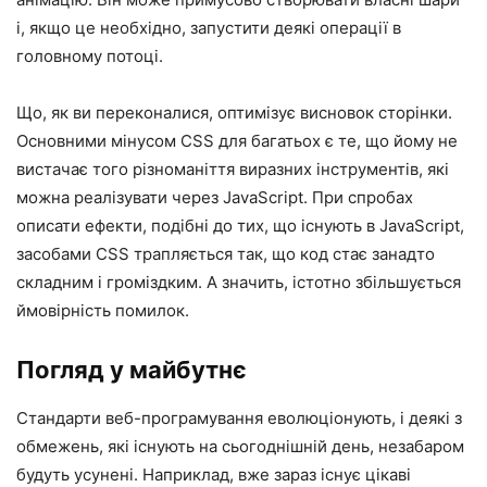
і, якщо це необхідно, запустити деякі операції в
головному потоці.
Що, як ви переконалися, оптимізує висновок сторінки.
Основними мінусом CSS для багатьох є те, що йому не
вистачає того різноманіття виразних інструментів, які
можна реалізувати через JavaScript. При спробах
описати ефекти, подібні до тих, що існують в JavaScript,
засобами CSS трапляється так, що код стає занадто
складним і громіздким. А значить, істотно збільшується
ймовірність помилок.
Погляд у майбутнє
Стандарти веб-програмування еволюціонують, і деякі з
обмежень, які існують на сьогоднішній день, незабаром
будуть усунені. Наприклад, вже зараз існує цікаві