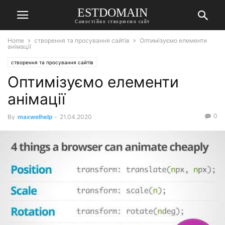
ESTDOMAIN
Самостійно створюємо сайт
Home
створення та просування сайтів
Оптимізуємо елементи
анімації
створення та просування сайтів
Оптимізуємо елементи
анімації
0
By
maxwelhelp
-
21.04.2020