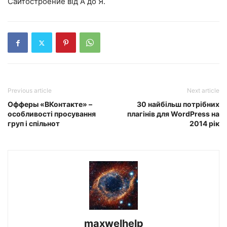
Сайтостроение від А до Я.
Previous article
Next article
Офферы «ВКонтакте» –
30 найбільш потрібних
особливості просування
плагінів для WordPress на
груп і спільнот
2014 рік
maxwelhelp