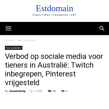
Estdomain
Самостійно створюємо сайт
Home
Без рубрики
Без рубрики
Verbod op sociale media voor
tieners in Australië: Twitch
inbegrepen, Pinterest
vrijgesteld
By
maxwelhelp
-
22.11.2025
18
0