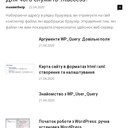
maxwelhelp
-
22.04.2020
0
Набираючи адресу в рядку браузера, ви отримуєте на свій
компютер файли, які відображає браузер. Управління тим, які
файли і як вам показувати (пересилати) здійснює веб-сервер.
Аргументи WP_Query: Довільні поля
21.04.2020
Карта сайту в форматах html і xml:
створення та налаштування
21.04.2020
Знайомство з WP_User_Query
21.04.2020
Початок роботи з WordPress: ручна
установка WordPress