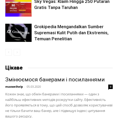
Sky Vegas: Klaim Hingga 250 Putaran
Gratis Tanpa Taruhan
Grokipedia Mengandalkan Sumber
Supremasi Kulit Putih dan Ekstremis,
Temuan Penelitian
Цікаве
Змінюємося банерами і посиланнями
maxwelhelp
-
05.03.2020
0
Кожен знає, що обмін банерами і посиланнями — один з
найбільш ефективних методів розкрутки сайту. Ефективність
його проявляється в тому, що цей спосіб дозволяє користувачеві
не тільки бачити ваш банер, але і підвищує індекс цитування
вашого ресурсу.