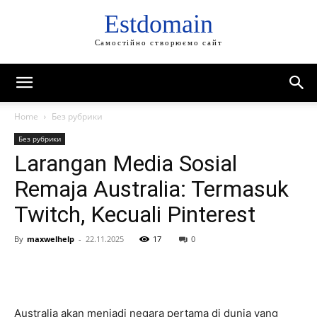
Estdomain
Самостійно створюємо сайт
Home
Без рубрики
Без рубрики
Larangan Media Sosial
Remaja Australia: Termasuk
Twitch, Kecuali Pinterest
By
maxwelhelp
-
22.11.2025
17
0
Australia akan menjadi negara pertama di dunia yang