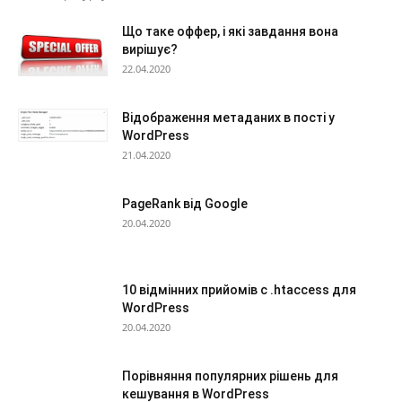
Що таке оффер, і які завдання вона
вирішує?
22.04.2020
Відображення метаданих в пості у
WordPress
21.04.2020
PageRank від Google
20.04.2020
10 відмінних прийомів с .htaccess для
WordPress
20.04.2020
Порівняння популярних рішень для
кешування в WordPress