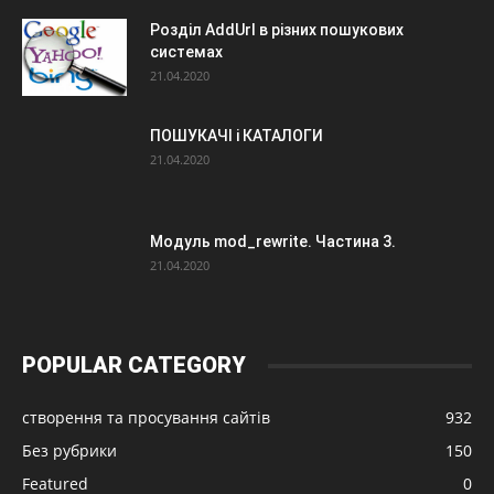
Розділ AddUrl в різних пошукових
системах
21.04.2020
ПОШУКАЧІ і КАТАЛОГИ
21.04.2020
Модуль mod_rewrite. Частина 3.
21.04.2020
POPULAR CATEGORY
створення та просування сайтів
932
Без рубрики
150
Featured
0