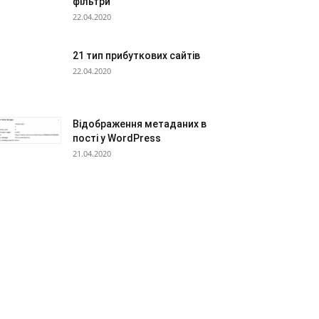
фільтри
22.04.2020
21 тип прибуткових сайтів
22.04.2020
Відображення метаданих в
пості у WordPress
21.04.2020