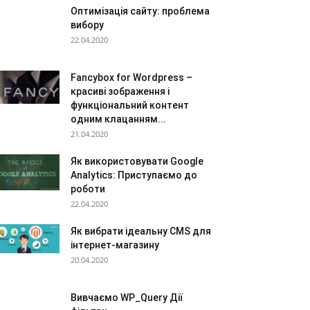
Оптимізація сайту: проблема
вибору
22.04.2020
Fancybox for Wordpress –
красиві зображення і
функціональний контент
одним клацанням...
21.04.2020
Як використовувати Google
Analytics: Приступаємо до
роботи
22.04.2020
Як вибрати ідеальну CMS для
інтернет-магазину
20.04.2020
Вивчаємо WP_Query Дії