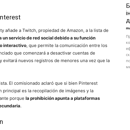
Б
і
interest
д
ma
y añade a Twitch, propiedad de Amazon, a la lista de
Пр
 un servicio de red social debido a su función
ко
o interactivo
, que permite la comunicación entre los
еф
nunciado que comenzará a desactivar cuentas de
ск
 y evitará nuevos registros de menores una vez que la
по
м
ista. El comisionado aclaró que si bien Pinterest
n principal es la recopilación de imágenes y la
rtante porque
la prohibición apunta a plataformas
secundaria
.
ón