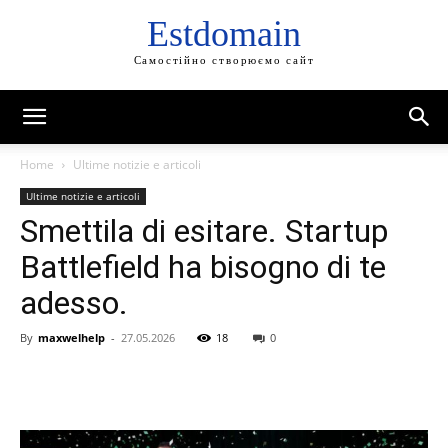
Estdomain
Самостійно створюємо сайт
Home
Ultime notizie e articoli
Ultime notizie e articoli
Smettila di esitare. Startup
Battlefield ha bisogno di te
adesso.
By
maxwelhelp
-
27.05.2026
18
0