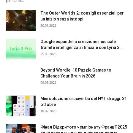
più sano...
The Outer Worlds 2: consigli essenziali per
un inizio senza intoppi
30.01.2026
Google espande la creazione musicale
tramite intelligenza artificiale con Lyria 3...
25.03.2026
Beyond Wordle: 10 Puzzle Games to
Challenge Your Brain in 2026
09.05.2026
Mini soluzione cruciverba del NYT di oggi: 31
ottobre
10.02.2026
Фінал Відкритого чемпіонату Франції 2025