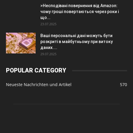
>Несподівані повернення від Amazon:
чому гроші повертаються через роки і
що...
23.07.2025
Ваші персональні дані можуть бути
розкриті в майбутньому при витоку
даних....
29.07.2025
POPULAR CATEGORY
Neueste Nachrichten und Artikel
570