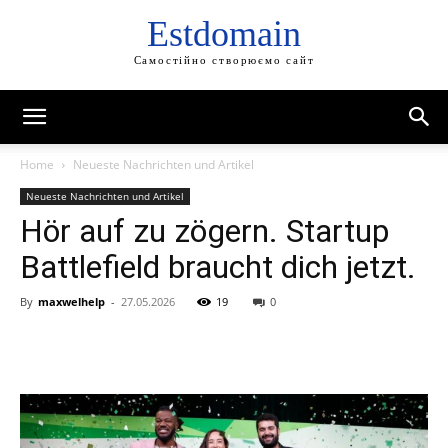
Estdomain
Самостійно створюємо сайт
Home
Neueste Nachrichten und Artikel
Neueste Nachrichten und Artikel
Hör auf zu zögern. Startup
Battlefield braucht dich jetzt.
By
maxwelhelp
-
27.05.2026
19
0