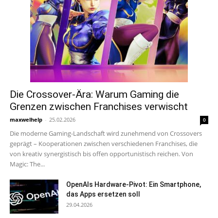
Die Crossover-Ära: Warum Gaming die
Grenzen zwischen Franchises verwischt
maxwelhelp
-
25.02.2026
0
Die moderne Gaming-Landschaft wird zunehmend von Crossovers
geprägt – Kooperationen zwischen verschiedenen Franchises, die
von kreativ synergistisch bis offen opportunistisch reichen. Von
Magic: The...
OpenAIs Hardware-Pivot: Ein Smartphone,
das Apps ersetzen soll
29.04.2026