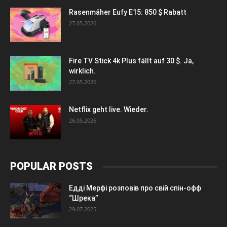
Rasenmäher Eufy E15: 850 $ Rabatt
27.05.2026
Fire TV Stick 4k Plus fällt auf 30 $. Ja,
wirklich.
27.05.2026
Netflix geht live. Wieder.
26.05.2026
POPULAR POSTS
Едді Мерфі розповів про свій спін-офф
“Шрека”
29.07.2025