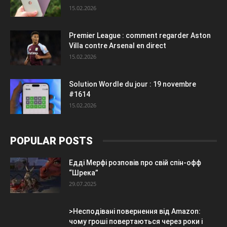
15.02.2026
Premier League : comment regarder Aston
Villa contre Arsenal en direct
15.02.2026
Solution Wordle du jour : 19 novembre
#1614
15.02.2026
POPULAR POSTS
Едді Мерфі розповів про свій спін-офф
“Шрека”
29.07.2025
>Несподівані повернення від Amazon:
чому гроші повертаються через роки і