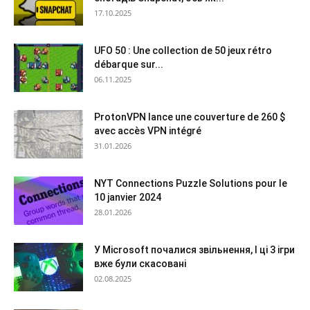
17.10.2025
UFO 50 : Une collection de 50 jeux rétro
débarque sur...
06.11.2025
ProtonVPN lance une couverture de 260 $
avec accès VPN intégré
31.01.2026
NYT Connections Puzzle Solutions pour le
10 janvier 2024
28.01.2026
У Microsoft почалися звільнення, І ці 3 ігри
вже були скасовані
02.08.2025