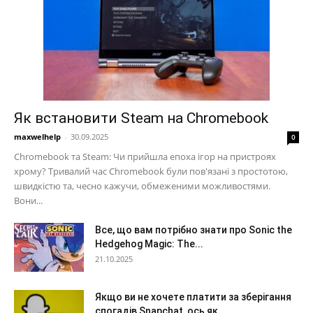
Як встановити Steam на Chromebook
maxwelhelp
-
30.09.2025
0
Chromebook та Steam: Чи прийшла епоха ігор на пристроях
хрому? Тривалий час Chromebook були пов'язані з простотою,
швидкістю та, чесно кажучи, обмеженими можливостями.
Вони...
Все, що вам потрібно знати про Sonic the
Hedgehog Magic: The...
21.10.2025
Якщо ви не хочете платити за зберігання
спогадів Snapchat, ось як...