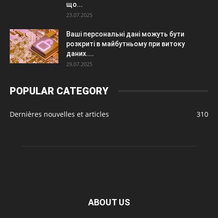
що...
23.07.2025
Ваші персональні дані можуть бути
розкриті в майбутньому при витоку
даних....
29.07.2025
POPULAR CATEGORY
Dernières nouvelles et articles
310
ABOUT US