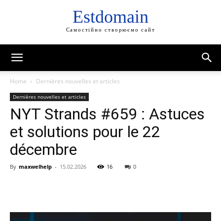
Estdomain
Самостійно створюємо сайт
Home
Dernières nouvelles et articles
Dernières nouvelles et articles
NYT Strands #659 : Astuces
et solutions pour le 22
décembre
By
maxwelhelp
-
15.02.2026
16
0