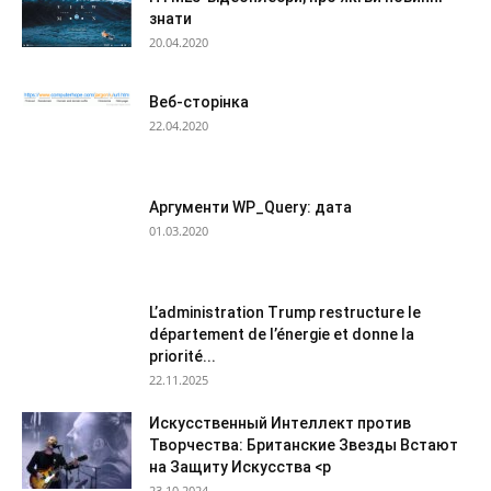
знати
20.04.2020
Веб-сторінка
22.04.2020
Аргументи WP_Query: дата
01.03.2020
L’administration Trump restructure le
département de l’énergie et donne la
priorité...
22.11.2025
Искусственный Интеллект против
Творчества: Британские Звезды Встают
на Защиту Искусства <p
23.10.2024