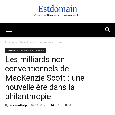
Estdomain
Самостійно створюємо сайт
Home
Dernières nouvelles et articles
Dernières nouvelles et articles
Les milliards non
conventionnels de
MacKenzie Scott : une
nouvelle ère dans la
philanthropie
By
maxwelhelp
-
02.12.2025
17
0