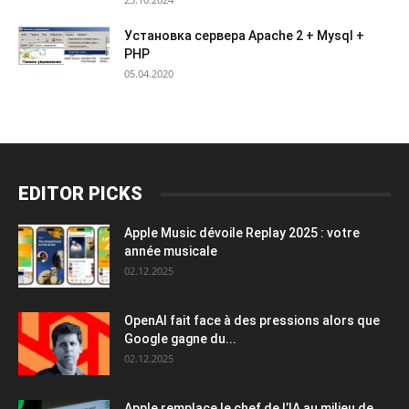
Установка сервера Apache 2 + Mysql +
PHP
05.04.2020
EDITOR PICKS
Apple Music dévoile Replay 2025 : votre
année musicale
02.12.2025
OpenAI fait face à des pressions alors que
Google gagne du...
02.12.2025
Apple remplace le chef de l’IA au milieu de