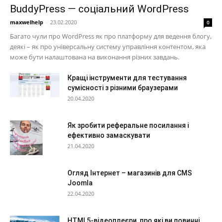
BuddyPress — соціальний WordPress
maxwelhelp
-
23.02.2020
0
Багато чули про WordPress як про платформу для ведення блогу,
деякі – як про універсальну систему управління контентом, яка
може бути налаштована на виконання різних завдань.
Кращі інструменти для тестування
сумісності з різними браузерами
20.04.2020
Як зробити реферальне посилання і
ефективно замаскувати
21.04.2020
Огляд Інтернет – магазинів для CMS
Joomla
22.04.2020
HTML5-відеоплеєри, про які ви повинні