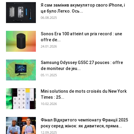
Я сам замінив акумулятор свого iPhone, і
це було Легко. Ось...
06.08.2025
Sonos Era 100 atteint un prix record : une
offre de...
24.01.2026
Samsung Odyssey G55C 27 pouces : offre
de moniteur de jeu...
05.11.2025
Mini solutions de mots croisés du New York
Times : 25...
10.02.2026
Фінал Відкритого чемпіонату Франції 2025
року серед жінок: як дивитися, пряма...
12.09.2025