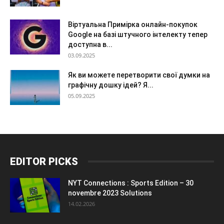
Віртуальна Примірка онлайн-покупок
Google на базі штучного інтелекту тепер
доступна в...
03.09.2025
Як ви можете перетворити свої думки на
графічну дошку ідей? Я...
05.09.2025
EDITOR PICKS
NYT Connections : Sports Edition – 30
novembre 2023 Solutions
14.02.2026