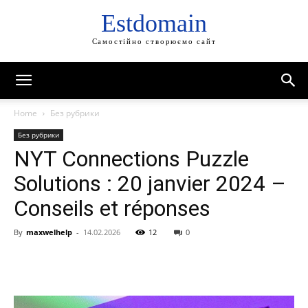
Estdomain
Самостійно створюємо сайт
Home
Без рубрики
Без рубрики
NYT Connections Puzzle
Solutions : 20 janvier 2024 –
Conseils et réponses
By
maxwelhelp
-
14.02.2026
12
0