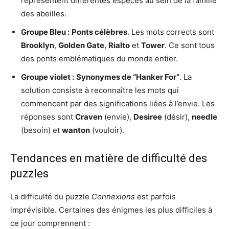
représentent différentes espèces au sein de la famille
des abeilles.
Groupe Bleu :
Ponts célèbres
. Les mots corrects sont
Brooklyn
,
Golden Gate
,
Rialto
et
Tower
. Ce sont tous
des ponts emblématiques du monde entier.
Groupe violet :
Synonymes de “Hanker For”
. La
solution consiste à reconnaître les mots qui
commencent par des significations liées à l’envie. Les
réponses sont
Craven
(envie),
Desiree
(désir),
needle
(besoin) et
wanton
(vouloir).
Tendances en matière de difficulté des
puzzles
La difficulté du puzzle
Connexions
est parfois
imprévisible. Certaines des énigmes les plus difficiles à
ce jour comprennent :