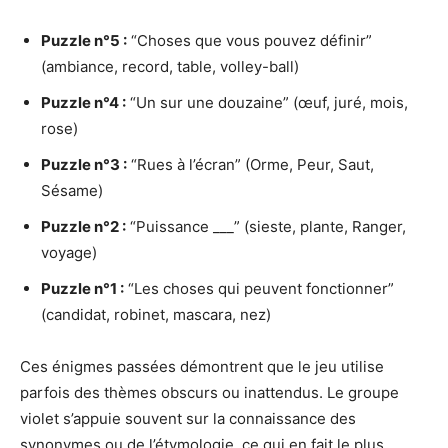
Puzzle n°5 :
“Choses que vous pouvez définir”
(ambiance, record, table, volley-ball)
Puzzle n°4 :
“Un sur une douzaine” (œuf, juré, mois,
rose)
Puzzle n°3 :
“Rues à l’écran” (Orme, Peur, Saut,
Sésame)
Puzzle n°2 :
“Puissance ___” (sieste, plante, Ranger,
voyage)
Puzzle n°1 :
“Les choses qui peuvent fonctionner”
(candidat, robinet, mascara, nez)
Ces énigmes passées démontrent que le jeu utilise
parfois des thèmes obscurs ou inattendus. Le groupe
violet s’appuie souvent sur la connaissance des
synonymes ou de l’étymologie, ce qui en fait le plus