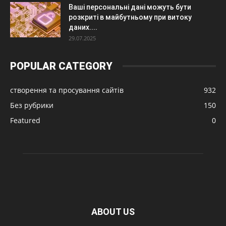
Ваші персональні дані можуть бути
розкриті в майбутньому при витоку
даних....
29.07.2025
POPULAR CATEGORY
створення та просування сайтів
932
Без рубрики
150
Featured
0
ABOUT US