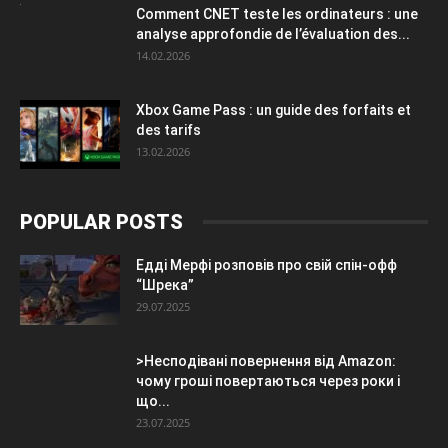
Comment CNET teste les ordinateurs : une
analyse approfondie de l’évaluation des...
14.02.2026
Xbox Game Pass : un guide des forfaits et
des tarifs
13.02.2026
POPULAR POSTS
Едді Мерфі розповів про свій спін-офф
“Шрека”
29.07.2025
>Несподівані повернення від Amazon:
чому гроші повертаються через роки і
що...
23.07.2025