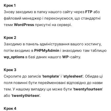
Крок 1
Знову заходимо в папку нашого сайту через
FTP
або
файловий менеджер і переконуємося, що стандартні
теми
WordPress
присутні на сервері.
Крок 2
Заходимо в панель адміністрування вашого хостингу,
потім входимо в
PHPMyAdmin
і знаходимо там таблицю
wp_options
в базі даних нашого
WP
-сайту.
Крок 3
Скролите до записів ‘
template
‘ і ‘
stylesheet
‘. Обидва ці
поля повинні бути перейменовані відповідно до назви
тем. У нашому випадку це може бути ‘
twentyfourteen
‘
або ‘
twentythirteen
‘.
Крок 4