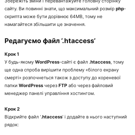
Збережіть зміни і перевантажуйте головну сторінку
сайту. Ви повинні знати, що максимальний розмір
php
-
скрипта може бути дорівнює 64MB, тому не
намагайтеся збільшити це значення.
Редагуємо файл ‘.htaccess’
Крок 1
У будь-якому
WordPress
-сайті є файл
.htaccess
, тому
ще одна спроба вирішити проблему «білого екрану
смерті» розпочнеться також з доступу до кореневої
папки
WordPress
через
FTP
або через файловий
менеджер панелі управління хостингом.
Крок 2
Відкрийте файл ‘
.htaccess
‘ і додайте в нього наступний
рядок: