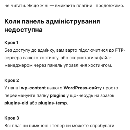
не читати. Якщо ж ні — вмикайте плагіни і продовжимо.
Коли панель адміністрування
недоступна
Крок 1
Без доступу до адмінку, вам варто підключитися до
FTP
-
сервера вашого хостингу, або скористатися файл-
менеджером через панель управління хостингом.
Крок 2
У папці
wp-content
вашого
WordPress-сайту
просто
перейменуйте папку
plugins
у що-небудь на зразок
plugins-old
або
plugins-temp
.
Крок 3
Всі плагіни вимкнені і тепер ви можете спробувати