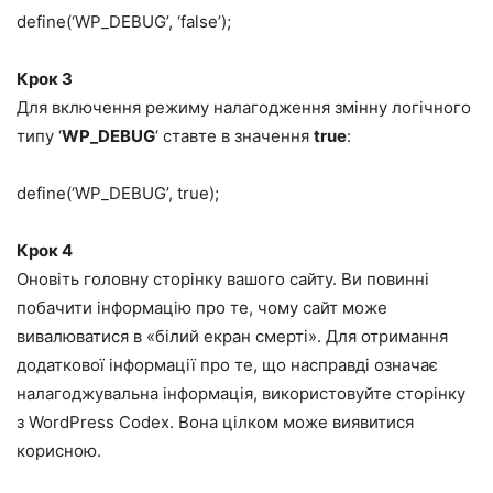
define(‘WP_DEBUG’, ‘false’);
Крок 3
Для включення режиму налагодження змінну логічного
типу ‘
WP_DEBUG
‘ ставте в значення
true
:
define(‘WP_DEBUG’, true);
Крок 4
Оновіть головну сторінку вашого сайту. Ви повинні
побачити інформацію про те, чому сайт може
вивалюватися в «білий екран смерті». Для отримання
додаткової інформації про те, що насправді означає
налагоджувальна інформація,
використовуйте сторінку
з WordPress Codex
. Вона цілком може виявитися
корисною.