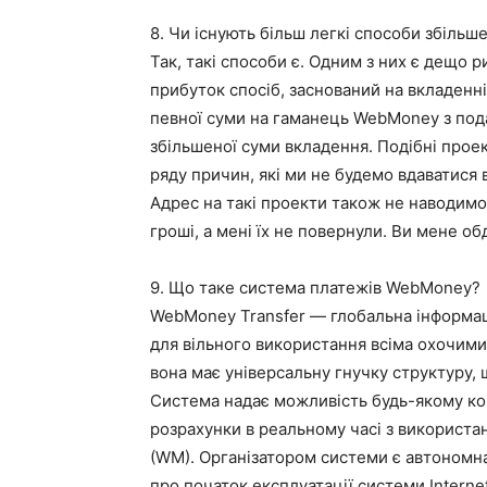
8. Чи існують більш легкі способи збільш
Так, такі способи є. Одним з них є дещо 
прибуток спосіб, заснований на вкладенн
певної суми на гаманець WebMoney з по
збільшеної суми вкладення. Подібні про
ряду причин, які ми не будемо вдаватися в
Адрес на такі проекти також не наводимо,
гроші, а мені їх не повернули. Ви мене о
9. Що таке система платежів WebMoney?
WebMoney Transfer — глобальна інформац
для вільного використання всіма охочими
вона має універсальну гнучку структуру,
Система надає можливість будь-якому кори
розрахунки в реальному часі з використ
(WM). Організатором системи є автономна
про початок експлуатації системи Intern