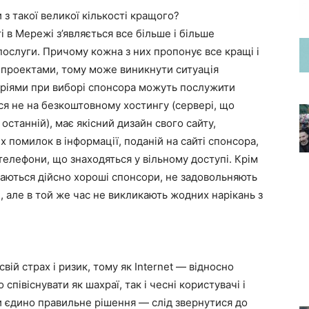
 з такої великої кількості кращого?
і в Мережі з’являється все більше і більше
послуги. Причому кожна з них пропонує все кращі і
 проектами, тому може виникнути ситуація
еріями при виборі спонсора можуть послужити
я не на безкоштовному хостингу (сервері, що
останній), має якісний дизайн свого сайту,
х помилок в інформації, поданій на сайті спонсора,
 телефони, що знаходяться у вільному доступі. Крім
ічаються дійсно хороші спонсори, не задовольняють
 але в той же час не викликають жодних нарікань з
ій страх і ризик, тому як Internet — відносно
співіснувати як шахраї, так і чесні користувачі і
ти єдино правильне рішення — слід звернутися до