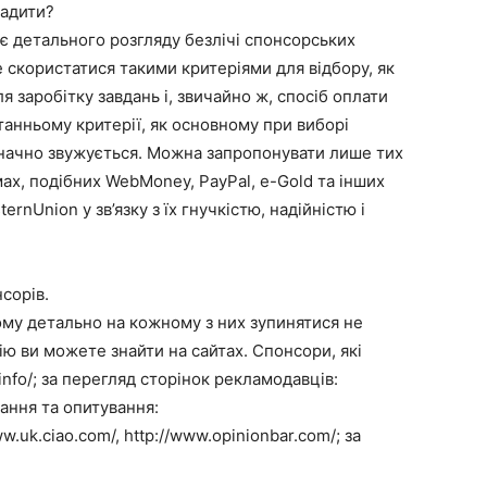
радити?
ує детального розгляду безлічі спонсорських
 скористатися такими критеріями для відбору, як
я заробітку завдань і, звичайно ж, спосіб оплати
танньому критерії, як основному при виборі
значно звужується. Можна запропонувати лише тих
мах, подібних WebMoney, PayPal, e-Gold та інших
rnUnion у зв’язку з їх гнучкістю, надійністю і
нсорів.
ому детально на кожному з них зупинятися не
ю ви можете знайти на сайтах. Спонсори, які
.info/; за перегляд сторінок рекламодавців:
ування та опитування:
w.uk.ciao.com/, http://www.opinionbar.com/; за