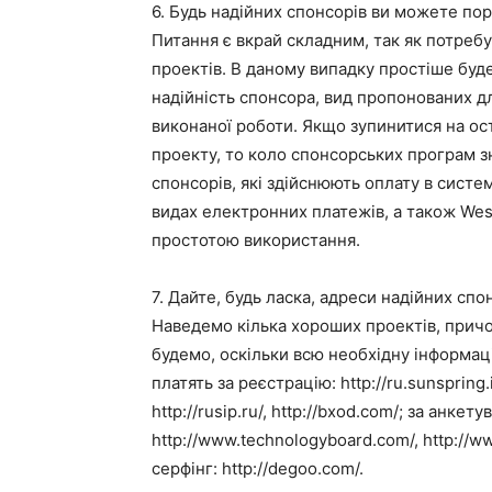
6. Будь надійних спонсорів ви можете по
Питання є вкрай складним, так як потреб
проектів. В даному випадку простіше буде
надійність спонсора, вид пропонованих дл
виконаної роботи. Якщо зупинитися на ос
проекту, то коло спонсорських програм 
спонсорів, які здійснюють оплату в систе
видах електронних платежів, а також Weste
простотою використання.
7. Дайте, будь ласка, адреси надійних спо
Наведемо кілька хороших проектів, прич
будемо, оскільки всю необхідну інформаці
платять за реєстрацію: http://ru.sunspring
http://rusip.ru/, http://bxod.com/; за анкет
http://www.technologyboard.com/, http://ww
серфінг: http://degoo.com/.