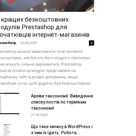
 кращих безкоштовних
одулів Prestashop для
очатківців інтернет-магазинів
xwelhelp
-
20.04.2020
0
estashop можна завантажити та встановити
зкоштовно, але багато його модулі є платними.
ни можуть сильно варіюватися. Prestashop
магає оплати за модулі, представлені на
іційному сайті в розділі доповнень, якщо
зробник хоче, щоб додаток був безкоштовним.
Архіви таксономії: Виведення
списку постів по термінам
таксономії
21.04.2020
Що таке запису в WordPress і
з чим їх їдять. Робота...