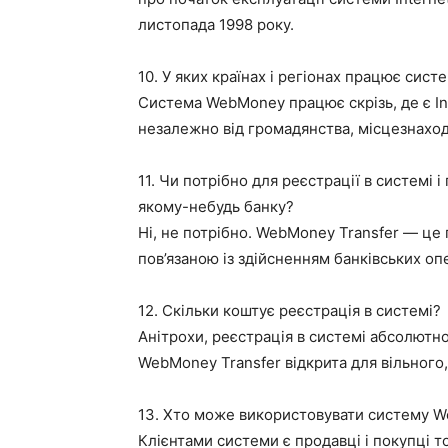
листопада 1998 року.
10. У яких країнах і регіонах працює си
Система WebMoney працює скрізь, де є In
незалежно від громадянства, місцезнаход
11. Чи потрібно для реєстрації в системі
якому-небудь банку?
Ні, не потрібно. WebMoney Transfer — це
пов’язаною із здійсненням банківських оп
12. Скільки коштує реєстрація в системі?
Анітрохи, реєстрація в системі абсолютно
WebMoney Transfer відкрита для вільног
13. Хто може використовувати систему W
Клієнтами системи є продавці і покупці то