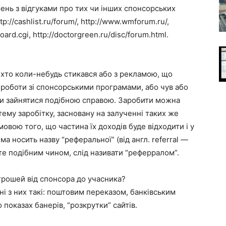
ень з відгуками про тих чи інших спонсорських
p://cashlist.ru/forum/, http://www.wmforum.ru/,
oard.cgi, http://doctorgreen.ru/disc/forum.html.
, хто коли-небудь стикався або з рекламою, що
роботи зі спонсорськими програмами, або чув або
ли зайнятися подібною справою. Заробити можна
тему заробітку, засновану на залученні таких же
вою того, що частина їх доходів буде відходити і у
ма носить назву “реферальної” (від англ. referral —
те подібним чином, слід називати “реферралом”.
грошей від спонсора до учасника?
ні з них такі: поштовим переказом, банківським
показах банерів, “розкрутки” сайтів.