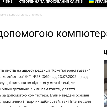
РІЗНЕ
СТВОРЕННЯ ТА ПРОСУВАННЯ САЙТІВ
УКРАЇ
яємо з допомогою компютера.
 допомогою компютер
Ц
сть листів на адресу редакції “Комп’ютерної газети”
комп’ютера” (КГ, №28 (369) від 23.07.2002 р.) від
сущні питання по піднятої у статті темі, ми
більш детально. Як ви пам’ятаєте, у статті
у за допомогою комп’ютера. Були наведені основні
практичних і творчих здібностей, так і Internet для