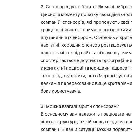
2. Спонсорів дуже багато. Як мені вибрати
Дійсно, з моменту початку своєї діяльност
компаній-спонсорів, які пропонують свої 
кращі порівняно з іншими спонсорськими
плутанини з їх вибором. Основними крит
наступні: хороший спонсор розташовуєтьс
надають місце під сайт та обслуговуючим 
спостерігається відсутність орфографічни
є контактні поштові та юридичні адреси і
того, слід зауважити, що в Мережі зустр
деяким з перерахованих вище критеріями,
боку користувачів.
3. Можна взагалі вірити спонсорам?
В основному вам належить працювати на св
вільна структура, в якій можуть одночасно 
компанії. В даній ситуації можна поради