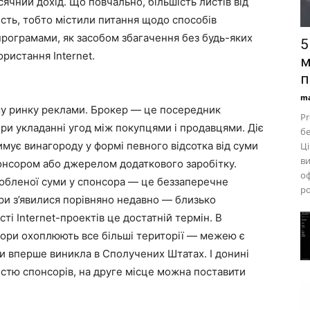
ячний дохід. Що повчально, більшість листів від
ість, тобто містили питання щодо способів
програмами, як засобом збагачення без будь-яких
5
ористання Internet.
м
п
ma
му ринку реклами. Брокер — це посередник
Pr
при укладанні угод між покупцями і продавцями. Діє
бе
римує винагороду у формі певного відсотка від суми
Ці
ви
понсором або джерелом додаткового заробітку.
оф
обленої суми у спонсора — це беззаперечне
ро
ри з’явилися порівняно недавно — близько
сті Internet-проектів це достатній термін. В
нсори охоплюють все більші території — межею є
ти вперше виникла в Сполучених Штатах. І донині
стю спонсорів, на друге місце можна поставити