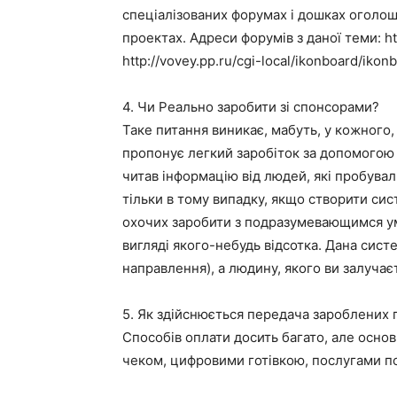
спеціалізованих форумах і дошках оголош
проектах. Адреси форумів з даної теми: htt
http://vovey.pp.ru/cgi-local/ikonboard/ikonb
4. Чи Реально заробити зі спонсорами?
Таке питання виникає, мабуть, у кожного
пропонує легкий заробіток за допомогою 
читав інформацію від людей, які пробува
тільки в тому випадку, якщо створити сис
охочих заробити з подразумевающимся умо
вигляді якого-небудь відсотка. Дана систе
направлення), а людину, якого ви залучає
5. Як здійснюється передача зароблених 
Способів оплати досить багато, але основ
чеком, цифровими готівкою, послугами по 