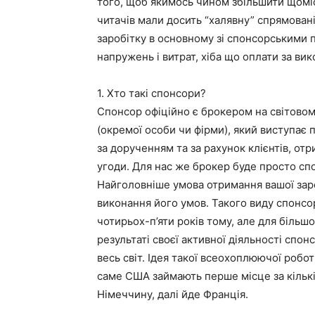
того, щоб якимось чином збільшити щоміс
читачів мали досить “халявну” спрямован
заробітку в основному зі спонсорськими 
напружень і витрат, хіба що оплати за вик
1. Хто такі спонсори?
Спонсор офіційно є брокером на світово
(окремої особи чи фірми), який виступає 
за дорученням та за рахунок клієнтів, от
угоди. Для нас же брокер буде просто с
Найголовніше умова отримання вашої зар
виконання його умов. Такого виду спонсо
чотирьох-п’яти років тому, але для більшо
результаті своєї активної діяльності спо
весь світ. Ідея такої всеохоплюючої робо
саме США займають перше місце за кількі
Німеччину, далі йде Франція.