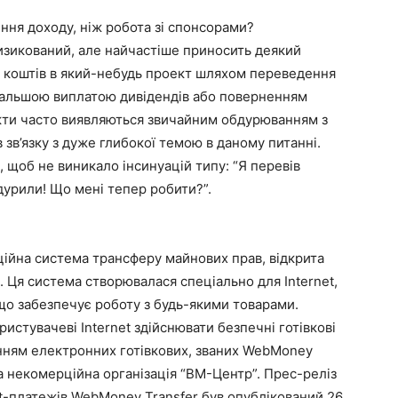
ення доходу, ніж робота зі спонсорами?
ризикований, але найчастіше приносить деякий
і коштів в який-небудь проект шляхом переведення
дальшою виплатою дивідендів або поверненням
екти часто виявляються звичайним обдурюванням з
 зв’язку з дуже глибокої темою в даному питанні.
 щоб не виникало інсинуацій типу: “Я перевів
бдурили! Що мені тепер робити?”.
ійна система трансферу майнових прав, відкрита
. Ця система створювалася спеціально для Internet,
 що забезпечує роботу з будь-якими товарами.
стувачеві Internet здійснювати безпечні готівкові
анням електронних готівкових, званих WebMoney
 некомерційна організація “ВМ-Центр”. Прес-реліз
et-платежів WebMoney Transfer був опублікований 26