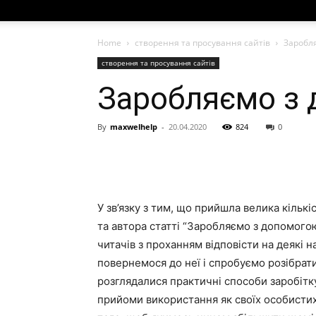
Home
створення та просування сайтів
Заробл
створення та просування сайтів
Заробляємо з
By
maxwelhelp
-
20.04.2020
824
0
У зв’язку з тим, що прийшла велика кількі
та автора статті “Заробляємо з допомогою 
читачів з проханням відповісти на деякі на
повернемося до неї і спробуємо розібрати 
розглядалися практичні способи заробітк
прийоми використання як своїх особистих 