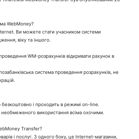
стема WebMoney?
ternet. Ви можете стати учасником системи
ження, віку та іншого.
 і проведення WM-розрахунків відкривати рахунок в
 позабанківська система проведення розрахунків, не
ерацій.
 безкоштовно і проходить в режимі on-line.
о, необмеженого використання всіма охочими.
ebMoney Transfer?
варів і послуг. З одного боку, це Internet-магазини,