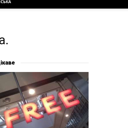
НСЬКА
а.
ікаве