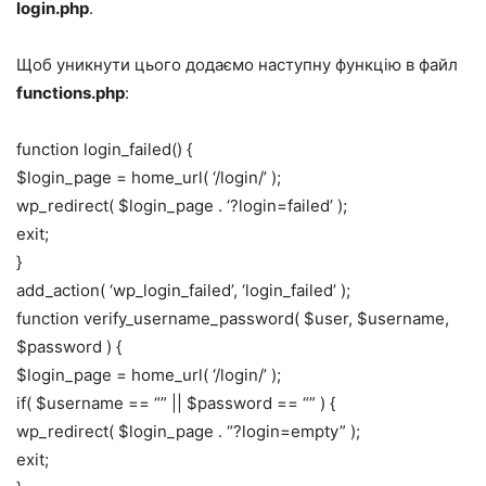
login.php
.
Щоб уникнути цього додаємо наступну функцію в файл
functions.php
:
function login_failed() {
$login_page = home_url( ‘/login/’ );
wp_redirect( $login_page . ‘?login=failed’ );
exit;
}
add_action( ‘wp_login_failed’, ‘login_failed’ );
function verify_username_password( $user, $username,
$password ) {
$login_page = home_url( ‘/login/’ );
if( $username == “” || $password == “” ) {
wp_redirect( $login_page . “?login=empty” );
exit;