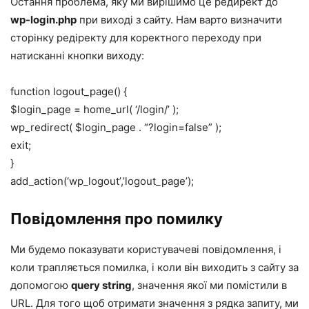
Остання проблема, яку ми вирішимо це редирект до
wp-login.php
при виході з сайту. Нам варто визначити
сторінку редіректу для коректного переходу при
натисканні кнопки виходу:
function logout_page() {
$login_page = home_url( ‘/login/’ );
wp_redirect( $login_page . “?login=false” );
exit;
}
add_action(‘wp_logout’,’logout_page’);
Повідомлення про помилку
Ми будемо показувати користувачеві повідомлення, і
коли трапляється помилка, і коли він виходить з сайту за
допомогою
query string
, значення якої ми помістили в
URL. Для того щоб отримати значення з рядка запиту, ми