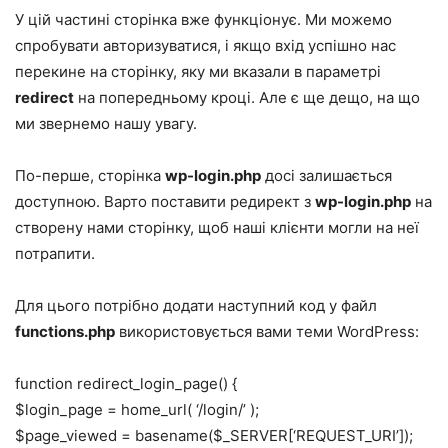
У цій частині сторінка вже функціонує. Ми можемо
спробувати авторизуватися, і якщо вхід успішно нас
перекине на сторінку, яку ми вказали в параметрі
redirect
на попередньому кроці. Але є ще дещо, на що
ми звернемо нашу увагу.
По-перше, сторінка
wp-login.php
досі залишається
доступною. Варто поставити редирект з
wp-login.php
на
створену нами сторінку, щоб наші клієнти могли на неї
потрапити.
Для цього потрібно додати наступний код у файл
functions.php
використовується вами теми WordPress:
function redirect_login_page() {
$login_page = home_url( ‘/login/’ );
$page_viewed = basename($_SERVER[‘REQUEST_URI’]);