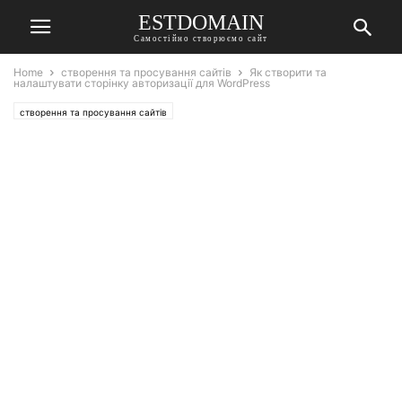
ESTDOMAIN
Самостійно створюємо сайт
Home
створення та просування сайтів
Як створити та
налаштувати сторінку авторизації для WordPress
створення та просування сайтів