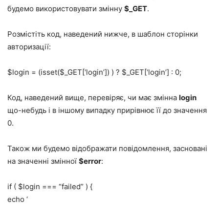
будемо використовувати змінну
$_GET
.
Розмістіть код, наведений нижче, в шаблон сторінки
авторизації:
$login = (isset($_GET[‘login’]) ) ? $_GET[‘login’] : 0;
Код, наведений вище, перевіряє, чи має змінна
login
що-небудь і в іншому випадку прирівнює її до значення
0.
Також ми будемо відображати повідомлення, засновані
на значенні змінної
$error
:
if ( $login === “failed” ) {
echo ‘