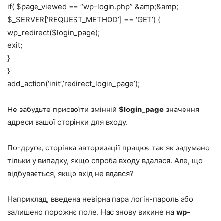
if( $page_viewed == “wp-login.php” &amp;&amp;
$_SERVER[‘REQUEST_METHOD’] == ‘GET’) {
wp_redirect($login_page);
exit;
}
}
add_action(‘init’,’redirect_login_page’);
Не забудьте присвоїти змінній
$login_page
значення
адреси вашої сторінки для входу.
По-друге, сторінка авторизації працює так як задумано
тільки у випадку, якщо спроба входу вдалася. Але, що
відбувається, якщо вхід не вдався?
Наприклад, введена невірна пара логін-пароль або
залишено порожнє поле. Нас знову викине на
wp-