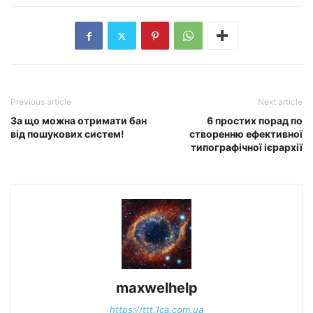
Previous article
Next article
За що можна отримати бан
6 простих порад по
від пошукових систем!
створенню ефективної
типографічної ієрархії
maxwelhelp
https://ttt.1ca.com.ua