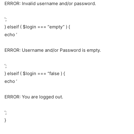
ERROR: Invalid username and/or password.
‘;
} elseif ( $login === “empty” ) {
echo ‘
ERROR: Username and/or Password is empty.
‘;
} elseif ( $login === “false ) {
echo ‘
ERROR: You are logged out.
‘;
}