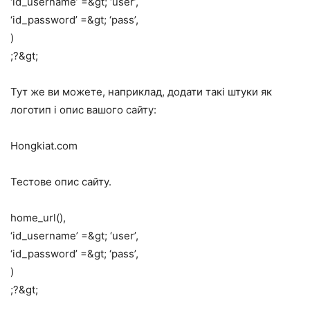
‘id_username’ =&gt; ‘user’,
‘id_password’ =&gt; ‘pass’,
)
;?&gt;
Тут же ви можете, наприклад, додати такі штуки як
логотип і опис вашого сайту:
Hongkiat.com
Тестове опис сайту.
home_url(),
‘id_username’ =&gt; ‘user’,
‘id_password’ =&gt; ‘pass’,
)
;?&gt;