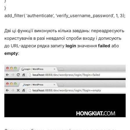
}
}
add_filter( ‘authenticate’, ‘verify_username_password’, 1, 3);
Дві ці функції виконують кілька завдань: переадресують
користувачів в разі невдалої спроби входу і дописують
до URL-адреси рядка запиту
login
значення
failed
або
empty
: