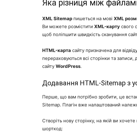
Яка різниця між файлам
XML Sitemap
пишеться на мові
XML розм
Ви можете розмістити
XML-карту
свого с
щоб поліпшити швидкість сканування сайт
HTML-карта
сайту призначена для відвід
перераховуються всі сторінки та записи, 
сайту
WordPress
.
Додавання HTML-Sitemap з ус
Перше, що вам потрібно зробити, це вста
Sitemap
. Плагін вже налаштований належ
Створіть нову сторінку, на якій ви хочете
шорткод: