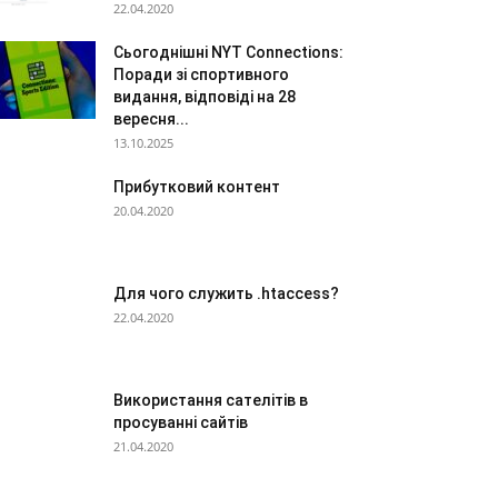
22.04.2020
Сьогоднішні NYT Connections:
Поради зі спортивного
видання, відповіді на 28
вересня...
13.10.2025
Прибутковий контент
20.04.2020
Для чого служить .htaccess?
22.04.2020
Використання сателітів в
просуванні сайтів
21.04.2020