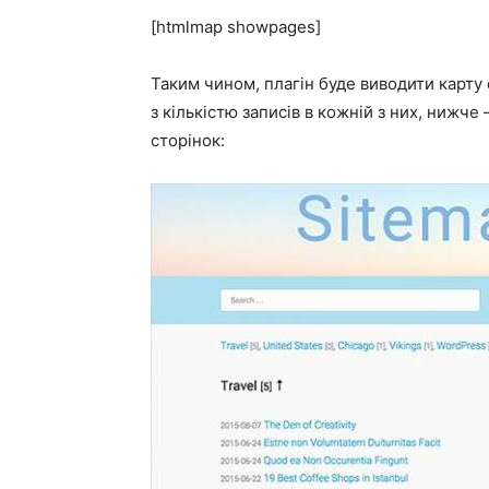
[htmlmap showpages]
Таким чином, плагін буде виводити карту с
з кількістю записів в кожній з них, нижче 
сторінок: