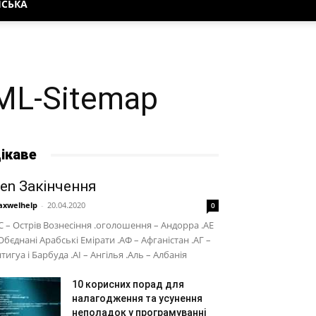
НСЬКА
TML-Sitemap
ікаве
en Закінчення
xwelhelp
-
20.04.2020
0
С – Острів Вознесіння .оголошення – Андорра .АЕ
Обєднані Арабські Емірати .АФ – Афганістан .АГ –
тигуа і Барбуда .АІ – Ангілья .Аль – Албанія
10 корисних порад для
налагодження та усунення
неполадок у програмуванні