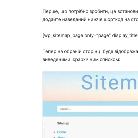
Перше, що потрібно зробити, це встанови
додайте наведений нижче шорткод на стор
[wp_sitemap_page only=”page” display_title
Тепер на обраній сторінці буде відображ
виведеними ієрархічним списком: