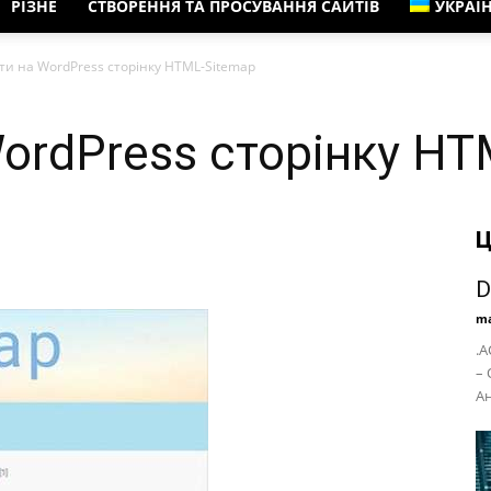
РІЗНЕ
СТВОРЕННЯ ТА ПРОСУВАННЯ САЙТІВ
УКРАЇ
ти на WordPress сторінку HTML-Sitemap
WordPress сторінку H
Ц
D
ma
.А
– 
Ан