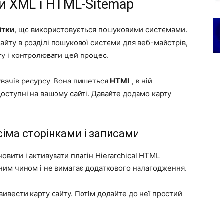
и XML і HTML-Sitemap
ітки
, що використовується пошуковими системами.
айту в розділі пошукової системи для веб-майстрів,
у і контролювати цей процес.
увачів ресурсу. Вона пишеться
HTML
, в ній
доступні на вашому сайті. Давайте додамо карту
іма сторінками і записами
новити і активувати плагін
Hierarchical HTML
ним чином і не вимагає додаткового налагодження.
 вивести карту сайту. Потім додайте до неї простий