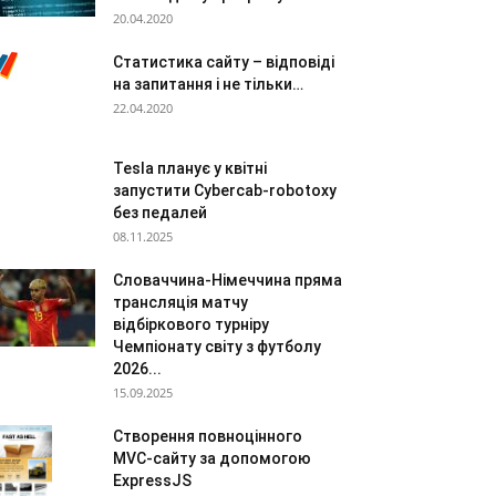
20.04.2020
Статистика сайту – відповіді
на запитання і не тільки…
22.04.2020
Tesla планує у квітні
запустити Cybercab-robotoxy
без педалей
08.11.2025
Словаччина-Німеччина пряма
трансляція матчу
відбіркового турніру
Чемпіонату світу з футболу
2026...
15.09.2025
Створення повноцінного
MVC-сайту за допомогою
ExpressJS