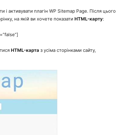
ти і активувати плагін
WP Sitemap Page
. Після цього
інку, на якій ви хочете показати
HTML-карту
:
=”false”]
атися
HTML-карта
з усіма сторінками сайту,