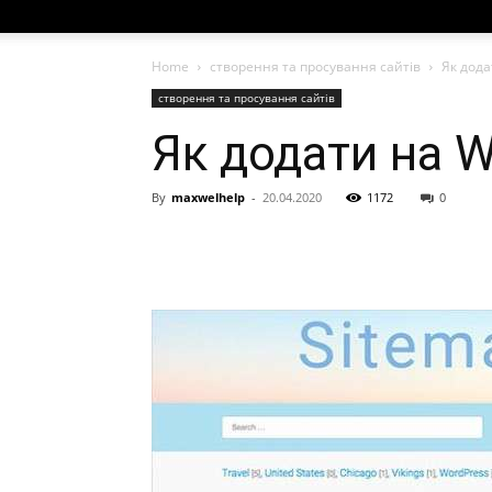
Home
створення та просування сайтів
Як дода
створення та просування сайтів
Як додати на 
By
maxwelhelp
-
20.04.2020
1172
0