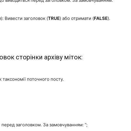
, що виводиться перед заголовком. За замовчуванням:
): Вивести заголовок (
TRUE
) або отримати (
FALSE
).
вок сторінки архіву міток:
к таксономії поточного посту.
т перед заголовком. За замовчуванням: ”;