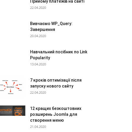
Прийому платежів на сайті
22.04.2020
Вивчаємо WP_Query:
Завершення
20.04.2020
Навчальний посібник по Link
Popularity
13.04.2020
7 кроків оптимізації після
запуску нового сайту
22.04.2020
12 кращих безкоштовних
розширень Joomla для
створення меню
21.04.2020