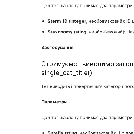
Цей тег шаблону приймає два параметри:
$term_ID
(
integer
, необов’язковий):
ID
м
$taxonomy
(
sting
, необов’язковий): На
Застосування
Отримуємо і виводимо заголов
single_cat_title()
Тег виводить і повертає ім’я категорії пот
Параметри
Цей тег шаблону приймає два параметри:
$prefix
(
sting
, необов’язковий): Що по