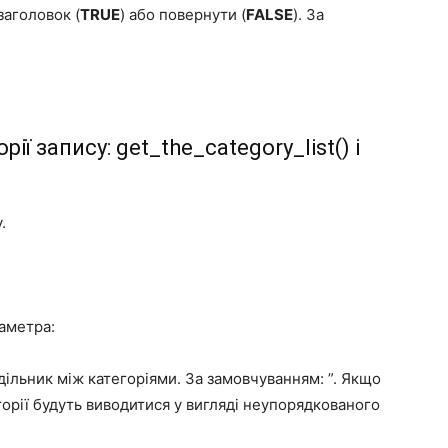
заголовок (
TRUE
) або повернути (
FALSE
). За
рії запису:
get_the_category_list()
і
.
аметра:
здільник між категоріями. За замовчуванням: ”. Якщо
орії будуть виводитися у вигляді неупорядкованого