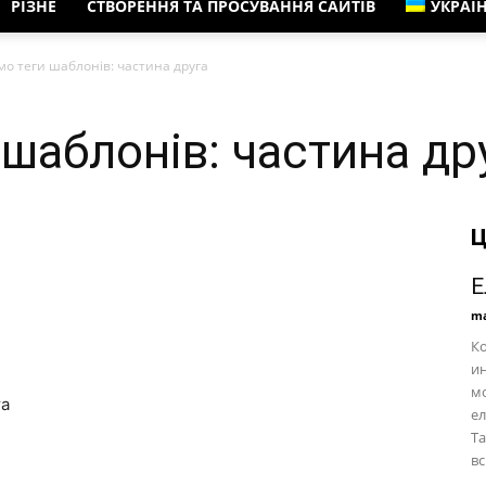
РІЗНЕ
СТВОРЕННЯ ТА ПРОСУВАННЯ САЙТІВ
УКРАЇ
о теги шаблонів: частина друга
шаблонів: частина др
Ц
Е
ma
Ко
ин
мо
та
ел
Та
вс