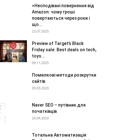
>Несподівані повернення від
Amazon: чому гроші
повертаються через роки і
що...
23.07.2025
Preview of Target’s Black
Friday sale: Best deals on tech,
toys...
09.11.2025
Помилкові методи розкрутки
сайтів
09.03.2020
Naver SEO – путівник для
початківців
20.04.2020
Тотальна Автоматизація