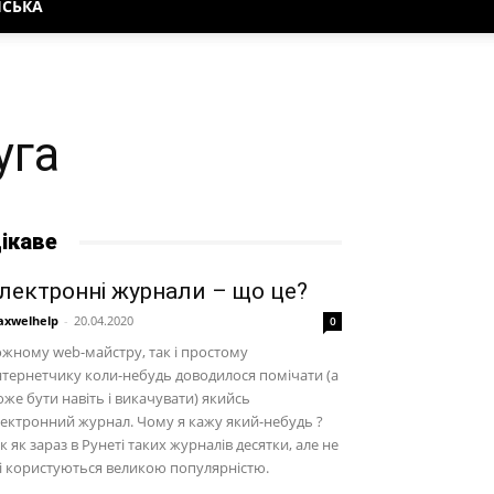
НСЬКА
уга
ікаве
лектронні журнали – що це?
xwelhelp
-
20.04.2020
0
жному web-майстру, так і простому
тернетчику коли-небудь доводилося помічати (а
же бути навіть і викачувати) якийсь
ектронний журнал. Чому я кажу який-небудь ?
к як зараз в Рунеті таких журналів десятки, але не
і користуються великою популярністю.