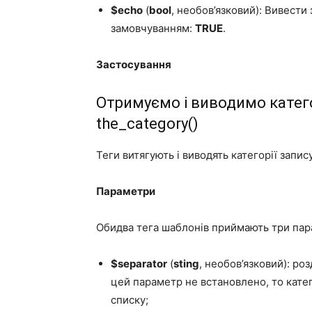
$echo
(
bool
, необов’язковий): Вивести 
замовчуванням:
TRUE
.
Застосування
Отримуємо і виводимо катего
the_category()
Теги витягують і виводять категорії запису
Параметри
Обидва тега шаблонів приймають три пар
$separator
(
sting
, необов’язковий): ро
цей параметр не встановлено, то катег
списку;