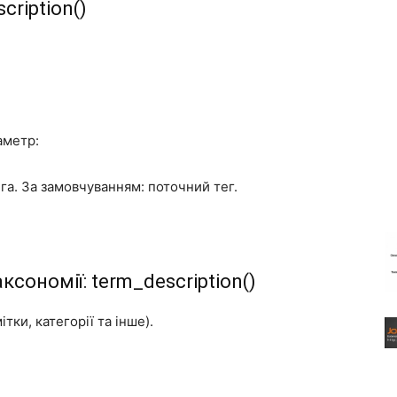
cription()
аметр:
га. За замовчуванням: поточний тег.
ксономії:
term_description()
тки, категорії та інше).