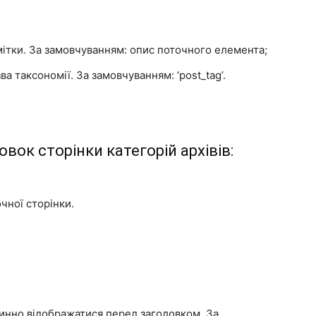
ітки. За замовчуванням: опис поточного елемента;
зва таксономії. За замовчуванням: ‘post_tag’.
ок сторінки категорій архівів:
очної сторінки.
винно відображатися перед заголовком. За