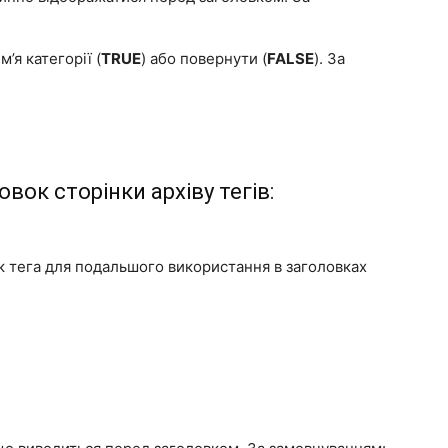
м’я категорії (
TRUE
) або повернути (
FALSE
). За
ок сторінки архіву тегів:
к тега для подальшого використання в заголовках