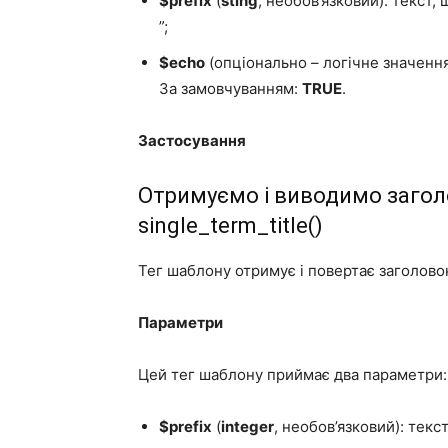
$prefix
(
sting
, необов’язковий): текст
”;
$echo
(опціонально – логічне значення
За замовчуванням:
TRUE
.
Застосування
Отримуємо і виводимо заголо
single_term_title()
Тег шаблону отримує і повертає заголово
Параметри
Цей тег шаблону приймає два параметри:
$prefix
(
integer
, необов’язковий): текс