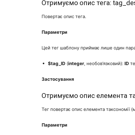
Отримуємо опис тега:
tag_des
Повертає опис тега.
Параметри
Цей тег шаблону приймає лише один пар
$tag_ID
(
integer
, необов’язковий):
ID
те
Застосування
Отримуємо опис елемента та
Тег повертає опис елемента таксономії (мі
Параметри