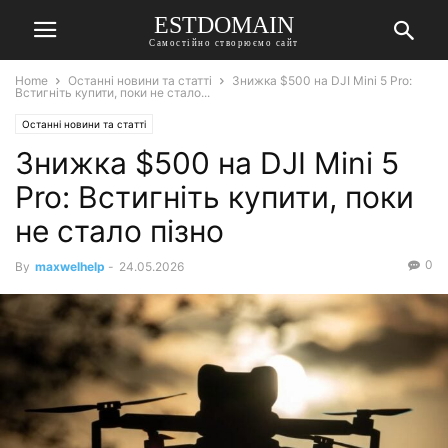
ESTDOMAIN
Самостійно створюємо сайт
Home
Останні новини та статті
Знижка $500 на DJI Mini 5 Pro:
Встигніть купити, поки не стало...
Останні новини та статті
Знижка $500 на DJI Mini 5
Pro: Встигніть купити, поки
не стало пізно
0
By
maxwelhelp
-
24.05.2026