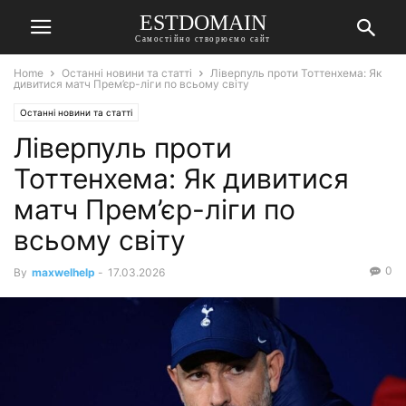
ESTDOMAIN
Самостійно створюємо сайт
Home
Останні новини та статті
Ліверпуль проти Тоттенхема: Як
дивитися матч Прем’єр-ліги по всьому світу
Останні новини та статті
Ліверпуль проти
Тоттенхема: Як дивитися
матч Прем’єр-ліги по
всьому світу
0
By
maxwelhelp
-
17.03.2026