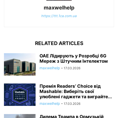
maxwelhelp
https://ttt.1ca.com.ua
RELATED ARTICLES
ОАЕ Лідирують у Розробці 6G
Мереж з Штучним Інтелектом
maxwelhelp
-
17.03.2026
Премія Readers’ Choice від
Mashable: Виберіть свої
улюблені гаджети та виграйте...
maxwelhelp
-
17.03.2026
Дилема Трампа в Ормузькій