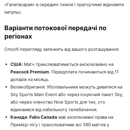
«Галатасарая» в середині тижня і прагнутиме відновити
імпульс.
Варіанти потокової передачі по
регіонах
Спосіб перегляду залежить від вашого розташування:
США:
Матч транслюватиметься ексклюзивно на
Peacock Premium
. Передплати починаються від 11
доларів на місяць.
Великобританія: Уболівальники можуть дивитися на
Sky Sports Main Event або через існуючий пакет Sky,
або через членство Now Sports для тих, хто
відмовився від кабельного телебачення.
Канада:
Fubo Canada
має ексклюзивні права на
Прем’єр-лігу і транслюватиме всі 380 матчів у