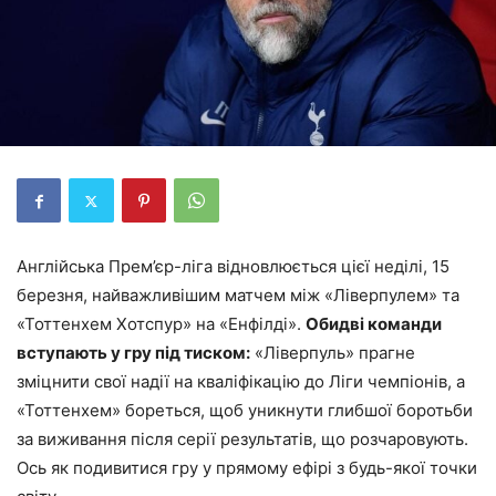
Англійська Прем’єр-ліга відновлюється цієї неділі, 15
березня, найважливішим матчем між «Ліверпулем» та
«Тоттенхем Хотспур» на «Енфілді».
Обидві команди
вступають у гру під тиском:
«Ліверпуль» прагне
зміцнити свої надії на кваліфікацію до Ліги чемпіонів, а
«Тоттенхем» бореться, щоб уникнути глибшої боротьби
за виживання після серії результатів, що розчаровують.
Ось як подивитися гру у прямому ефірі з будь-якої точки