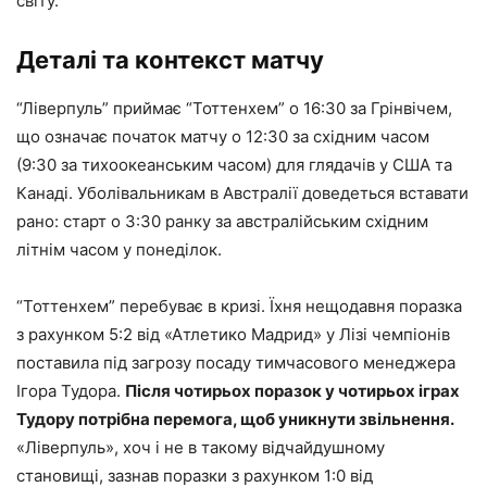
світу.
Деталі та контекст матчу
“Ліверпуль” приймає “Тоттенхем” о 16:30 за Грінвічем,
що означає початок матчу о 12:30 за східним часом
(9:30 за тихоокеанським часом) для глядачів у США та
Канаді. Уболівальникам в Австралії доведеться вставати
рано: старт о 3:30 ранку за австралійським східним
літнім часом у понеділок.
“Тоттенхем” перебуває в кризі. Їхня нещодавня поразка
з рахунком 5:2 від «Атлетико Мадрид» у Лізі чемпіонів
поставила під загрозу посаду тимчасового менеджера
Ігора Тудора.
Після чотирьох поразок у чотирьох іграх
Тудору потрібна перемога, щоб уникнути звільнення.
«Ліверпуль», хоч і не в такому відчайдушному
становищі, зазнав поразки з рахунком 1:0 від