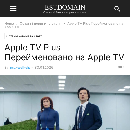
ESTDOMAIN
Самостійно створюємо сайт
Home
Останні новини та статті
Apple TV Plus Перейменовано на
Apple TV
Останні новини та статті
Apple TV Plus
Перейменовано на Apple TV
0
By
maxwelhelp
-
30.01.2026