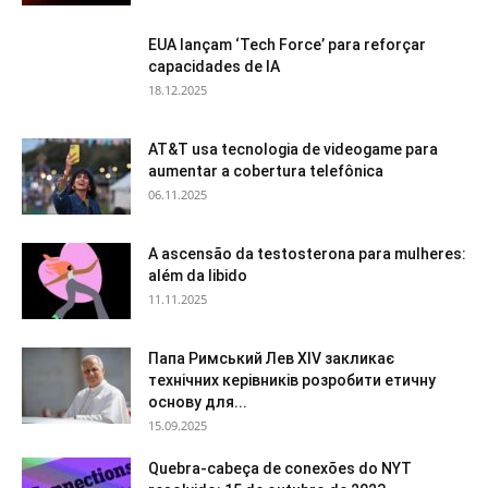
EUA lançam ‘Tech Force’ para reforçar
capacidades de IA
18.12.2025
AT&T usa tecnologia de videogame para
aumentar a cobertura telefônica
06.11.2025
A ascensão da testosterona para mulheres:
além da libido
11.11.2025
Папа Римський Лев XIV закликає
технічних керівників розробити етичну
основу для...
15.09.2025
Quebra-cabeça de conexões do NYT