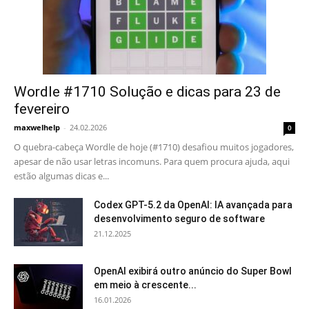
Wordle #1710 Solução e dicas para 23 de
fevereiro
maxwelhelp
-
24.02.2026
0
O quebra-cabeça Wordle de hoje (#1710) desafiou muitos jogadores,
apesar de não usar letras incomuns. Para quem procura ajuda, aqui
estão algumas dicas e...
Codex GPT-5.2 da OpenAI: IA avançada para
desenvolvimento seguro de software
21.12.2025
OpenAI exibirá outro anúncio do Super Bowl
em meio à crescente...
16.01.2026