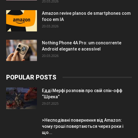
20.03.2026
Amazon revive planos de smartphones com
foco em IA
20.03.2026
Nothing Phone 4A Pro: um concorrente
Android elegante e acessível
20.03.2026
POPULAR POSTS
Едді Мерфі розповів про свій спін-офф
“Шрека”
29.07.2025
>Несподівані повернення від Amazon:
чому гроші повертаються через роки і
що...