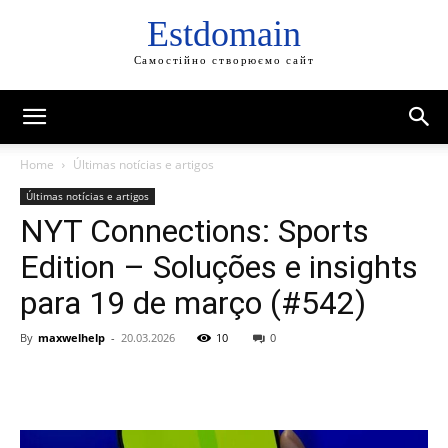
Estdomain
Самостійно створюємо сайт
Home
Últimas notícias e artigos
Últimas notícias e artigos
NYT Connections: Sports
Edition – Soluções e insights
para 19 de março (#542)
By
maxwelhelp
-
20.03.2026
10
0