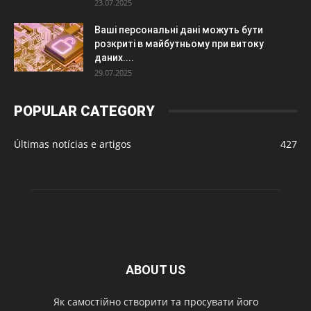
23.07.2025
Ваші персональні дані можуть бути
розкриті в майбутньому при витоку
даних....
29.07.2025
POPULAR CATEGORY
Últimas notícias e artigos
427
ABOUT US
Як самостійно створити та просувати його