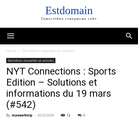
Estdomain
Самостійно створюємо сайт
Home
Dernières nouvelles et articles
Dernières nouvelles et articles
NYT Connections : Sports
Edition – Solutions et
informations du 19 mars
(#542)
By
maxwelhelp
-
20.03.2026
12
0