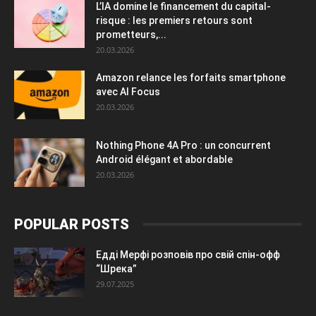
L’IA domine le financement du capital-
risque : les premiers retours sont
prometteurs,...
20.03.2026
Amazon relance les forfaits smartphone
avec AI Focus
20.03.2026
Nothing Phone 4A Pro : un concurrent
Android élégant et abordable
20.03.2026
POPULAR POSTS
Едді Мерфі розповів про свій спін-офф
“Шрека”
29.07.2025