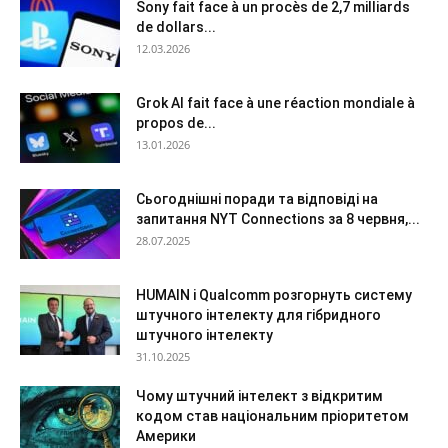
Sony fait face à un procès de 2,7 milliards
de dollars...
12.03.2026
Grok AI fait face à une réaction mondiale à
propos de...
13.01.2026
Сьогоднішні поради та відповіді на
запитання NYT Connections за 8 червня,...
28.07.2025
HUMAIN і Qualcomm розгорнуть систему
штучного інтелекту для гібридного
штучного інтелекту
31.10.2025
Чому штучний інтелект з відкритим
кодом став національним пріоритетом
Америки