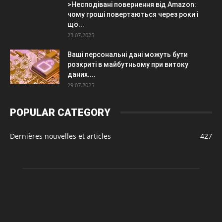
>Несподівані повернення від Amazon:
чому гроші повертаються через роки і
що...
23.07.2025
Ваші персональні дані можуть бути
розкриті в майбутньому при витоку
даних....
29.07.2025
POPULAR CATEGORY
Dernières nouvelles et articles
427