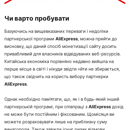
Чи варто пробувати
Базуючись на вищевказаних переваги і недоліки
партнерської програми
AliExpress
, можна прийти до
висновку, що даний спосіб монетизації сайту досить
привабливий для власників відвідуваних веб-ресурсів.
Китайська економіка порівняно недавно вийшла на
перше місце в світі і нікуди звідти «йти не збирається,
що також свідчить на користь вибору партнерки
AliExpress
.
Однак необхідно пам’ятати, що, як і в будь-який інший
партнерській програмі, при співпраці з
AliExpress
дохід
не може бути постійним і фіксованим. Щомісяця ви
можете розраховувати лише на приблизну суму
винагороди. Також завжди існує ризик відмови