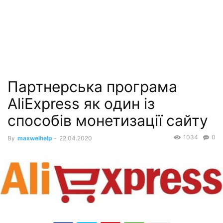
Партнерська програма
AliExpress як один із
способів монетизації сайту
1034
0
By
maxwelhelp
-
22.04.2020