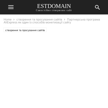
ESTDOMAIN
Самостійно створюємо сайт
Home
створення та просування сайтів
Партнерська програма
AliExpress як один із способів монетизації сайту
створення та просування сайтів