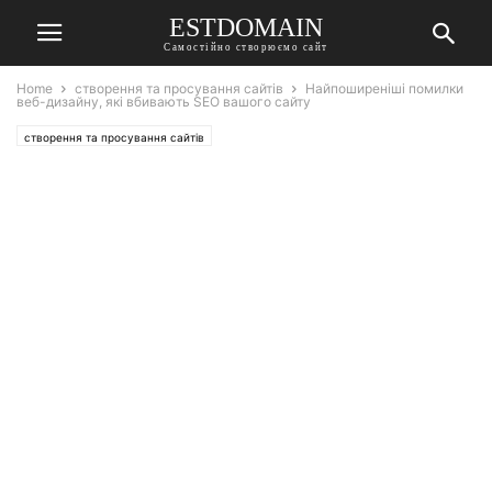
ESTDOMAIN
Самостійно створюємо сайт
Home
створення та просування сайтів
Найпоширеніші помилки
веб-дизайну, які вбивають SEO вашого сайту
створення та просування сайтів