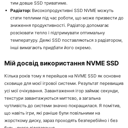
тим довше SSD триватиме.
Радіатор:
Високопродуктивні SSD NVME можуть
стати теплими під час роботи, що може призвести до
зниження продуктивності. Радіатор допомагає
розсіювати тепло і підтримувати оптимальну
температуру. Деякі SSD поставляються з радіатором,
інші вимагають придбати його окремо.
Мій досвід використання NVME SSD
Кілька років тому я перейшов на NVME SSD як основне
сховище для моєї ігрової системи. Результат перевищив
усі мої очікування. Завантаження ігор займає секунди,
текстури завантажуються миттєво, а загальна
чутливість до системи значно покращилася. Я помітив,
що навіть ігри, які раніше були повільними на
жорсткому диску, зараз проходять безперебійно і без
будь -якого відставання.