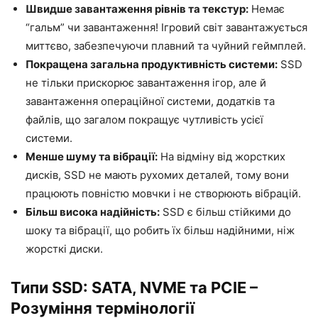
Швидше завантаження рівнів та текстур:
Немає
“гальм” чи завантаження! Ігровий світ завантажується
миттєво, забезпечуючи плавний та чуйний геймплей.
Покращена загальна продуктивність системи:
SSD
не тільки прискорює завантаження ігор, але й
завантаження операційної системи, додатків та
файлів, що загалом покращує чутливість усієї
системи.
Менше шуму та вібрації:
На відміну від жорстких
дисків, SSD не мають рухомих деталей, тому вони
працюють повністю мовчки і не створюють вібрацій.
Більш висока надійність:
SSD є більш стійкими до
шоку та вібрації, що робить їх більш надійними, ніж
жорсткі диски.
Типи SSD: SATA, NVME та PCIE –
Розуміння термінології