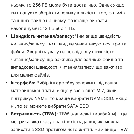
ньому, то 256 ГБ може бути достатньо. Однак якщо
ви плануєте зберігати велику кількість ігор, фільмів
та інших файлів на ньому, то краще вибрати
накопичувач 512 ГБ або 1 ТБ.
Швидкість читання/запису:
Чим вище швидкість
читання/запису, тим швидше завантажуються ігри та
файли. Зверніть увагу на послідовну швидкість
читання/запису, що важливо для великих файлів та
випадкової швидкості читання/запису, що важливо
для малих файлів.
Інтерфейс:
Вибір інтерфейсу залежить від вашої
материнської плати. Якщо у вас є слот M.2, який
підтримує NVME, то краще вибрати NVME SSD. Якщо
ні, то ви можете вибрати SATA SSD.
Витривалість (TBW):
TBW (написані терабайти) – це
метрика, яка вказує на кількість даних, які можна
записати в SSD протягом його життя. Чим вище TBW,