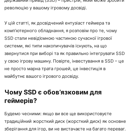
державний привід (SSD) – пристрій, який може зробити
революцію у вашому ігровому досвіді.
У цій статті, як досвідчений ентузіаст геймера та
комп’ютерного обладнання, я розповім про те, чому
SSD стали невід’ємною частиною сучасної ігрової
системи, які типи накопичувачів існують, на що
звернутися при виборі та як правильно інтегрувати SSD
у свою ігрову машину. Повірте, інвестування в SSD – це
не просто марна трата грошей, це інвестиція в
майбутнє вашого ігрового досвіду.
Чому SSD є обов’язковим для
геймерів?
Будемо чесними: якщо ви все ще використовуєте
традиційний жорсткий диск (жорсткий диск) як основне
зберігання для ігор, ви не вистачаєте на багато переваг.