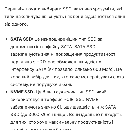
Перш ніж почати вибирати SSD, важливо зрозуміти, які
типи накопичувачів існують і як вони відрізняються один
від одного.
SATA SSD:
Це найпоширеніший тип SSD за
допомогою інтерфейсу SATA. SATA SSD
забезпечують значні покращення продуктивності
порівняно з HDD, але обмежені швидкістю
інтерфейсу SATA (як правило, близько 600 Мб/с). Це
хороший вибір для тих, хто хоче модернізувати свою
систему, не порушуючи банк.
NVME SSD:
Це більш сучасний тип SSD, який
використовує інтерфейс PCIE. SSD NVME
забезпечують значно більшу швидкість, ніж SATA
SSD (до 3000 Мб/с і вище). Вони ідеально підходять
для тих, хто хоче максимальну продуктивність і
готові платити трохи більше.