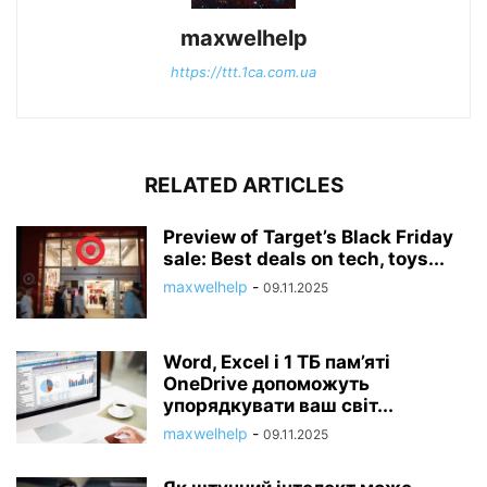
maxwelhelp
https://ttt.1ca.com.ua
RELATED ARTICLES
Preview of Target’s Black Friday
sale: Best deals on tech, toys...
maxwelhelp
-
09.11.2025
Word, Excel і 1 ТБ пам’яті
OneDrive допоможуть
упорядкувати ваш світ...
maxwelhelp
-
09.11.2025